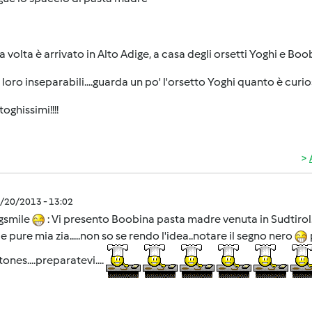
 volta è arrivato in Alto Adige, a casa degli orsetti Yoghi e Bo
loro inseparabili....guarda un po' l'orsetto Yoghi quanto è curi
toghissimi!!!!
2/20/2013 - 13:02
gsmile
: Vi presento Boobina pasta madre venuta in Sudtirol..
ie pure mia zia.....non so se rendo l'idea..notare il segno nero
tones....preparatevi....