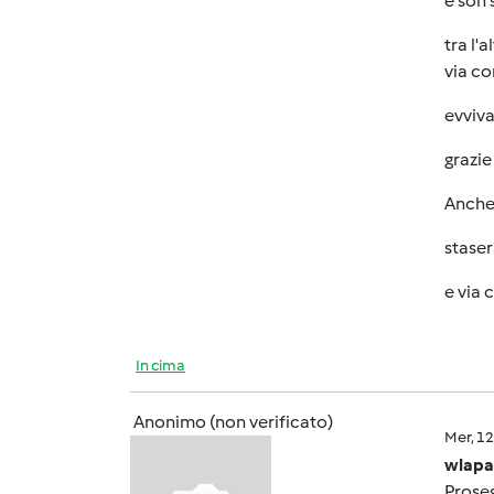
e son 
tra l'
via co
evviv
grazie
Anche
staser
e via co
In cima
Anonimo (non verificato)
Mer, 1
wlapa
Prose