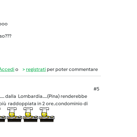
oboo
oso???
Accedi
o
registrati
per poter commentare
#5
... dalla Lombardia.....(Pina) renderebbe
più raddoppiata in 2 ore..condominio di