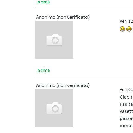
In cima
Anonimo (non verificato)
Ven, 1
In cima
Anonimo (non verificato)
Ven, 0
Ciao r
risult
vasett
passat
mi vo