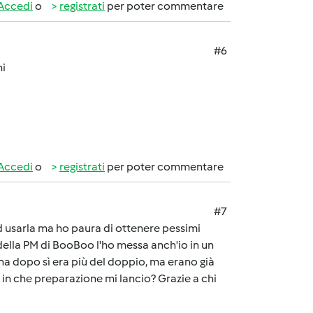
Accedi
o
registrati
per poter commentare
#6
ni
Accedi
o
registrati
per poter commentare
#7
d usarla ma ho paura di ottenere pessimi
e della PM di BooBoo l'ho messa anch'io in un
tina dopo sì era più del doppio, ma erano già
 in che preparazione mi lancio? Grazie a chi