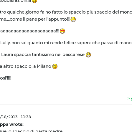
soddisfazioni!!!!
altro qualche giorno fa ho fatto lo spaccio più spaccio del mon
me....come il pane per l'appunto!!!
aaaaaaaaaaaaaaaaaaaaaa!!!
 Lully, non sai quanto mi rende felice sapere che passa di mano i
 Laura spaccia tantissimo nel pescarese
a altro spaccio, a Milano
si'!!!!
2/18/2013 - 11:38
ppa wrote:
gue lo spaccio di pasta madre