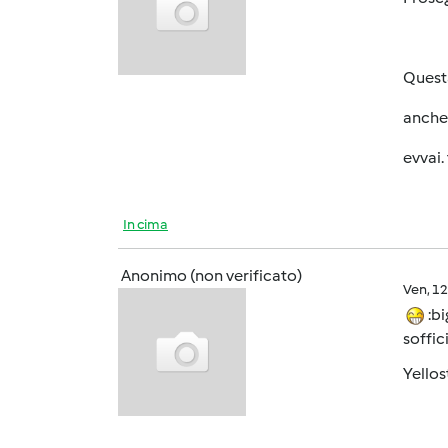
Questa
anche 
evvai. 
In cima
Anonimo (non verificato)
Ven, 1
:bi
soffic
Yellos