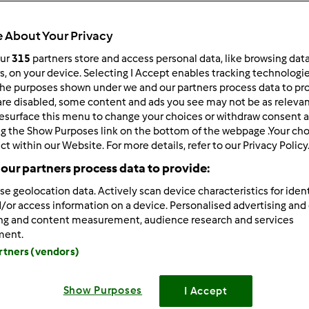
 per:
Risultati per pagina:
 About Your Privacy
ultati più recenti
10
our
315
partners store and access personal data, like browsing dat
rs, on your device. Selecting I Accept enables tracking technologi
he purposes shown under we and our partners process data to prov
are disabled, some content and ads you see may not be as relevan
esurface this menu to change your choices or withdraw consent a
ng the Show Purposes link on the bottom of the webpage .Your choi
ct within our Website. For more details, refer to our Privacy Policy
2/18/2013 - 09:04
our partners process data to provide:
gue lo spaccio di pasta madre
se geolocation data. Actively scan device characteristics for ident
/or access information on a device. Personalised advertising and
ing and content measurement, audience research and services
 volta è arrivato in Alto Adige, a casa degli orsetti Yoghi e Bo
ment.
artners (vendors)
loro inseparabili....guarda un po' l'orsetto Yoghi quanto è curi
Show Purposes
I Accept