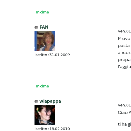
In cima
FAN
Ven, 0
Provo 
pasta 
ancora
Iscritto : 31.01.2009
prepar
l'aggi
In cima
wlapappa
Ven, 0
Ciao 
ti ha 
Iscritto : 18.02.2010