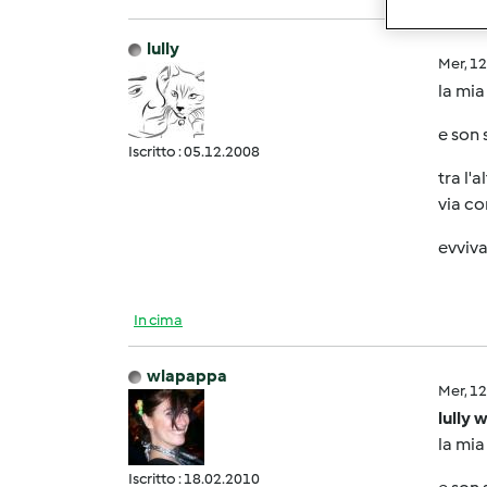
lully
Mer, 1
la mia
e son 
Iscritto : 05.12.2008
tra l'
via co
evviv
In cima
wlapappa
Mer, 1
lully 
la mia
Iscritto : 18.02.2010