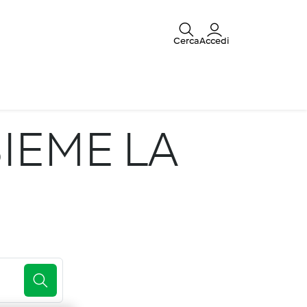
Cerca
Accedi
IEME LA
E