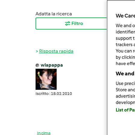
Adatta la ricerca
Ordina
We Care
Filtro
I ris
We and 
identifie
support t
trackers 
Risposta rapida
You can r
by clicki
have effe
wlapappa
Mer, 1
We and 
Prose
Use preci
Store and
Iscritto : 18.02.2010
advertis
Questa
develop
List of P
anche 
In cima