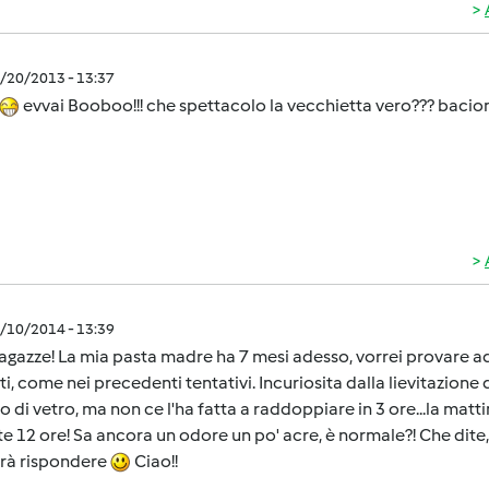
2/20/2013 - 13:37
evvai Booboo!!! che spettacolo la vecchietta vero??? bacio
1/10/2014 - 13:39
agazze! La mia pasta madre ha 7 mesi adesso, vorrei provare a
ati, come nei precedenti tentativi. Incuriosita dalla lievitazion
o di vetro, ma non ce l'ha fatta a raddoppiare in 3 ore...la mat
e 12 ore! Sa ancora un odore un po' acre, è normale?! Che dite,
rrà rispondere
Ciao!!