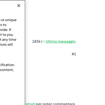
a or unique
es to
ide. If
t to you.
t any time
1836 |
Ultimo messaggio
ces will
.
#1
ification.
 content,
oboo
oso???
Accedi
o
registrati
per poter commentare