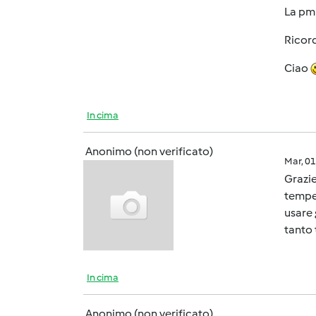
La pm 
Ricord
Ciao
In cima
Anonimo (non verificato)
Mar, 0
Grazie
temper
usare
tanto 
In cima
Anonimo (non verificato)