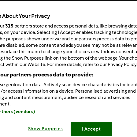
 per:
Risultati per pagina:
 About Your Privacy
ultati più recenti
10
our
315
partners store and access personal data, like browsing dat
rs, on your device. Selecting I Accept enables tracking technologi
he purposes shown under we and our partners process data to prov
are disabled, some content and ads you see may not be as relevan
esurface this menu to change your choices or withdraw consent a
ng the Show Purposes link on the bottom of the webpage .Your choi
ct within our Website. For more details, refer to our Privacy Policy
2/18/2013 - 09:04
our partners process data to provide:
gue lo spaccio di pasta madre
se geolocation data. Actively scan device characteristics for ident
/or access information on a device. Personalised advertising and
ing and content measurement, audience research and services
 volta è arrivato in Alto Adige, a casa degli orsetti Yoghi e Bo
ment.
artners (vendors)
loro inseparabili....guarda un po' l'orsetto Yoghi quanto è curi
Show Purposes
I Accept