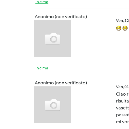
In cima
Anonimo (non verificato)
Ven, 1
In cima
Anonimo (non verificato)
Ven, 0
Ciao r
risult
vasett
passat
mi vo