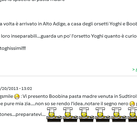
 volta è arrivato in Alto Adige, a casa degli orsetti Yoghi e Bo
loro inseparabili....guarda un po' l'orsetto Yoghi quanto è curi
toghissimi!!!!
2/20/2013 - 13:02
gsmile
: Vi presento Boobina pasta madre venuta in Sudtirol..
ie pure mia zia.....non so se rendo l'idea..notare il segno nero
tones....preparatevi....