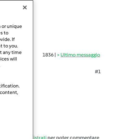
a or unique
es to
ide. If
t to you.
t any time
1836 |
Ultimo messaggio
ces will
.
#1
ification.
 content,
oboo
oso???
Accedi
o
registrati
per poter commentare