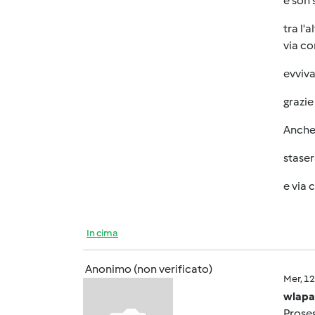
e son 
tra l'
via co
evviv
grazie
Anche
staser
e via co
In cima
Anonimo (non verificato)
Mer, 1
wlapa
Prose