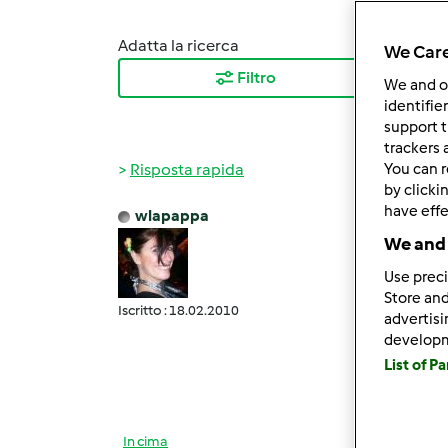
Adatta la ricerca
Ordina
We Care
Filtro
I ris
We and 
identifie
support t
trackers 
Risposta rapida
You can r
by clicki
have effe
wlapappa
Mer, 1
We and 
Prose
Use preci
Store and
Iscritto : 18.02.2010
advertis
Questa
develop
List of P
anche 
In cima