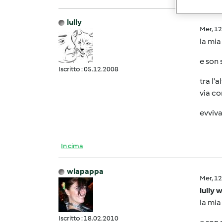
lully
Mer, 1
la mia
e son 
Iscritto : 05.12.2008
tra l'
via co
evviv
In cima
wlapappa
Mer, 1
lully 
la mia
Iscritto : 18.02.2010