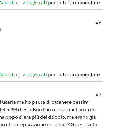
Accedi
o
registrati
per poter commentare
#6
ni
Accedi
o
registrati
per poter commentare
#7
d usarla ma ho paura di ottenere pessimi
e della PM di BooBoo l'ho messa anch'io in un
tina dopo sì era più del doppio, ma erano già
 in che preparazione mi lancio? Grazie a chi