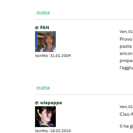
In cima
FAN
Ven, 0
Provo 
pasta 
ancora
Iscritto : 31.01.2009
prepar
l'aggi
In cima
wlapappa
Ven, 0
Ciao 
ti ha 
Iscritto : 18.02.2010