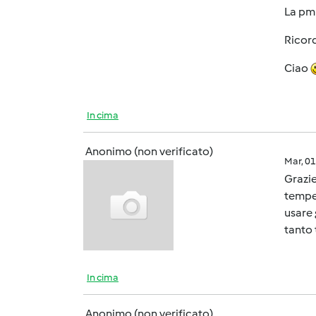
La pm 
Ricord
Ciao
In cima
Anonimo (non verificato)
Mar, 0
Grazie
temper
usare
tanto 
In cima
Anonimo (non verificato)