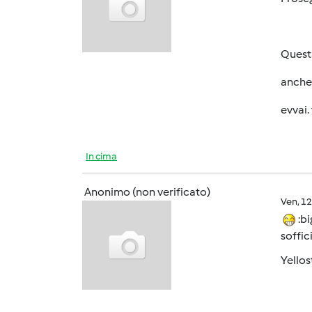
Questa
anche 
evvai. 
In cima
Anonimo (non verificato)
Ven, 1
:bi
soffic
Yellos