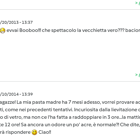
2/20/2013 - 13:37
evvai Booboo!!! che spettacolo la vecchietta vero??? bacio
1/10/2014 - 13:39
agazze! La mia pasta madre ha 7 mesi adesso, vorrei provare a
ati, come nei precedenti tentativi. Incuriosita dalla lievitazion
o di vetro, ma non ce l'ha fatta a raddoppiare in 3 ore...la mat
e 12 ore! Sa ancora un odore un po' acre, è normale?! Che dite,
rrà rispondere
Ciao!!