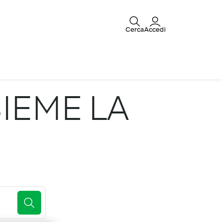
Cerca
Accedi
IEME LA
E