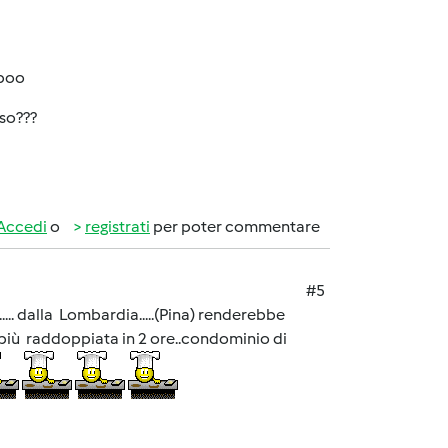
oboo
oso???
Accedi
o
registrati
per poter commentare
#5
... dalla Lombardia.....(Pina) renderebbe
più raddoppiata in 2 ore..condominio di