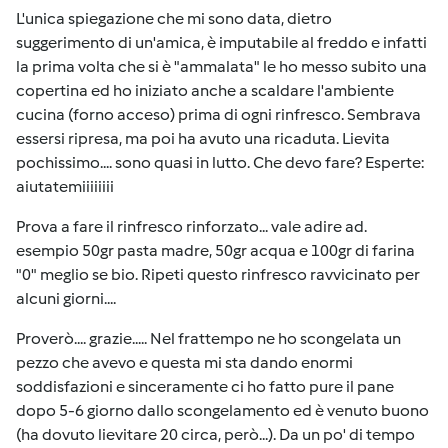
L'unica spiegazione che mi sono data, dietro
suggerimento di un'amica, è imputabile al freddo e infatti
la prima volta che si è "ammalata" le ho messo subito una
copertina ed ho iniziato anche a scaldare l'ambiente
cucina (forno acceso) prima di ogni rinfresco. Sembrava
essersi ripresa, ma poi ha avuto una ricaduta. Lievita
pochissimo.... sono quasi in lutto. Che devo fare? Esperte:
aiutatemiiiiiiii
Prova a fare il rinfresco rinforzato... vale adire ad.
esempio 50gr pasta madre, 50gr acqua e 100gr di farina
"0" meglio se bio. Ripeti questo rinfresco ravvicinato per
alcuni giorni....
Proverò.... grazie..... Nel frattempo ne ho scongelata un
pezzo che avevo e questa mi sta dando enormi
soddisfazioni e sinceramente ci ho fatto pure il pane
dopo 5-6 giorno dallo scongelamento ed è venuto buono
(ha dovuto lievitare 20 circa, però...). Da un po' di tempo