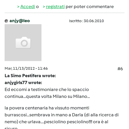
Accedi
o
registrati
per poter commentare
anjy@leo
Iscritto : 30.06.2010
Mar, 11/13/2012 - 11:46
#6
La Simo Pestifera wrote:
anjygirls77 wrote:
Ed eccomi a testimoniare che lo spaccio
continua...questa volta Milano su Milano...
la povera centenaria ha vissuto momenti
burrascosi...sembrava in mano a Darla (di alla ricerca di
nemo) che urlava....pesciolino pesciolino!!!! ora è al
sicuro...