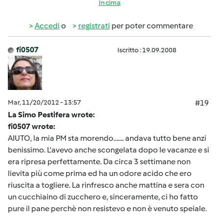
In cima
Accedi
o
registrati
per poter commentare
fi0507
Iscritto : 19.09.2008
Mar, 11/20/2012 - 13:57
#19
La Simo Pestifera wrote:
fi0507 wrote:
AIUTO, la mia PM sta morendo....... andava tutto bene anzi
benissimo. L'avevo anche scongelata dopo le vacanze e si
era ripresa perfettamente. Da circa 3 settimane non
lievita più come prima ed ha un odore acido che ero
riuscita a togliere. La rinfresco anche mattina e sera con
un cucchiaino di zucchero e, sinceramente, ci ho fatto
pure il pane perchè non resistevo e non è venuto speiale.