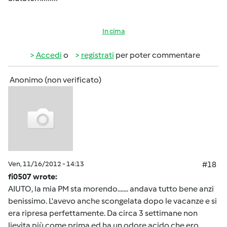
In cima
Accedi
o
registrati
per poter commentare
Anonimo (non verificato)
Ven, 11/16/2012 - 14:13
#18
fi0507 wrote:
AIUTO, la mia PM sta morendo....... andava tutto bene anzi
benissimo. L'avevo anche scongelata dopo le vacanze e si
era ripresa perfettamente. Da circa 3 settimane non
lievita più come prima ed ha un odore acido che ero