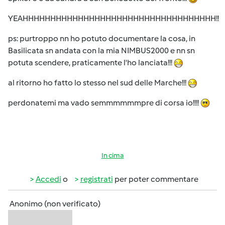
YEAHHHHHHHHHHHHHHHHHHHHHHHHHHHHHHHHHHH!!
ps: purtroppo nn ho potuto documentare la cosa, in
Basilicata sn andata con la mia NIMBUS2000 e nn sn
potuta scendere, praticamente l'ho lanciata!!!
al ritorno ho fatto lo stesso nel sud delle Marche!!!
perdonatemi ma vado semmmmmmpre di corsa io!!!!
In cima
Accedi
o
registrati
per poter commentare
Anonimo (non verificato)