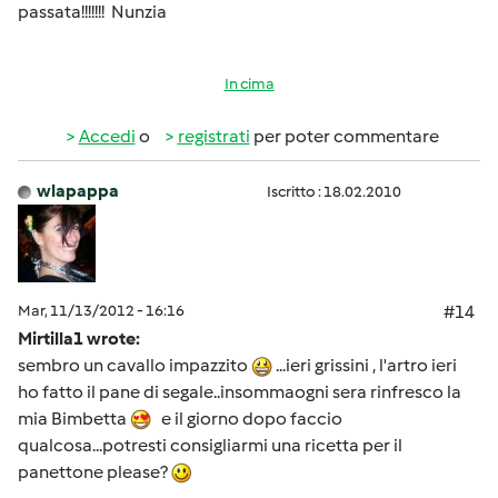
passata!!!!!!! Nunzia
In cima
Accedi
o
registrati
per poter commentare
wlapappa
Iscritto : 18.02.2010
Mar, 11/13/2012 - 16:16
#14
Mirtilla1 wrote:
sembro un cavallo impazzito
...ieri grissini , l'artro ieri
ho fatto il pane di segale..insommaogni sera rinfresco la
mia Bimbetta
e il giorno dopo faccio
qualcosa...potresti consigliarmi una ricetta per il
panettone please?