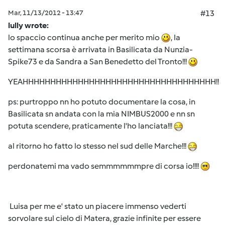
Mar, 11/13/2012 - 13:47
#13
lully wrote:
lo spaccio continua anche per merito mio
, la
settimana scorsa è arrivata in Basilicata da Nunzia-
Spike73 e da Sandra a San Benedetto del Tronto!!!
YEAHHHHHHHHHHHHHHHHHHHHHHHHHHHHHHHHHHH!!
ps: purtroppo nn ho potuto documentare la cosa, in
Basilicata sn andata con la mia NIMBUS2000 e nn sn
potuta scendere, praticamente l'ho lanciata!!!
al ritorno ho fatto lo stesso nel sud delle Marche!!!
perdonatemi ma vado semmmmmmpre di corsa io!!!!
Luisa per me e' stato un piacere immenso vederti
sorvolare sul cielo di Matera, grazie infinite per essere