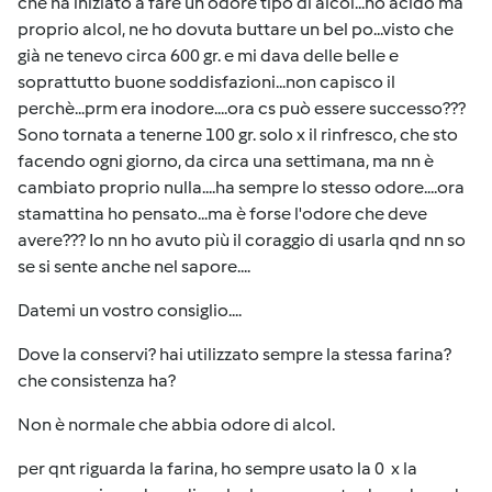
che ha iniziato a fare un odore tipo di alcol...no acido ma
proprio alcol, ne ho dovuta buttare un bel po...visto che
già ne tenevo circa 600 gr. e mi dava delle belle e
soprattutto buone soddisfazioni...non capisco il
perchè...prm era inodore....ora cs può essere successo???
Sono tornata a tenerne 100 gr. solo x il rinfresco, che sto
facendo ogni giorno, da circa una settimana, ma nn è
cambiato proprio nulla....ha sempre lo stesso odore....ora
stamattina ho pensato...ma è forse l'odore che deve
avere??? Io nn ho avuto più il coraggio di usarla qnd nn so
se si sente anche nel sapore....
Datemi un vostro consiglio....
Dove la conservi? hai utilizzato sempre la stessa farina?
che consistenza ha?
Non è normale che abbia odore di alcol.
per qnt riguarda la farina, ho sempre usato la 0 x la