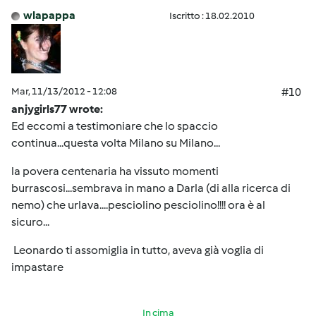
wlapappa
Iscritto : 18.02.2010
Mar, 11/13/2012 - 12:08
#10
anjygirls77 wrote:
Ed eccomi a testimoniare che lo spaccio
continua...questa volta Milano su Milano...
la povera centenaria ha vissuto momenti
burrascosi...sembrava in mano a Darla (di alla ricerca di
nemo) che urlava....pesciolino pesciolino!!!! ora è al
sicuro...
Leonardo ti assomiglia in tutto, aveva già voglia di
impastare
In cima