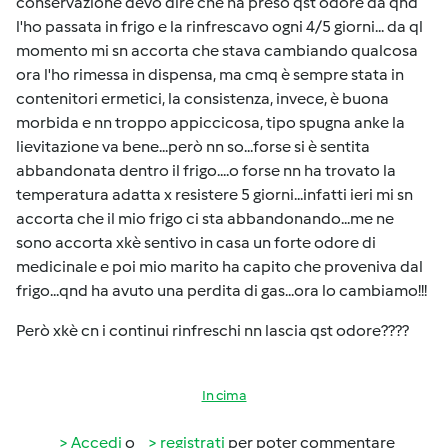
conservazione devo dire che ha preso qst odore da qnd
l'ho passata in frigo e la rinfrescavo ogni 4/5 giorni... da ql
momento mi sn accorta che stava cambiando qualcosa
ora l'ho rimessa in dispensa, ma cmq è sempre stata in
contenitori ermetici, la consistenza, invece, è buona
morbida e nn troppo appiccicosa, tipo spugna anke la
lievitazione va bene...però nn so...forse si è sentita
abbandonata dentro il frigo....o forse nn ha trovato la
temperatura adatta x resistere 5 giorni...infatti ieri mi sn
accorta che il mio frigo ci sta abbandonando...me ne
sono accorta xkè sentivo in casa un forte odore di
medicinale e poi mio marito ha capito che proveniva dal
frigo...qnd ha avuto una perdita di gas...ora lo cambiamo!!!
Però xkè cn i continui rinfreschi nn lascia qst odore????
In cima
Accedi
o
registrati
per poter commentare