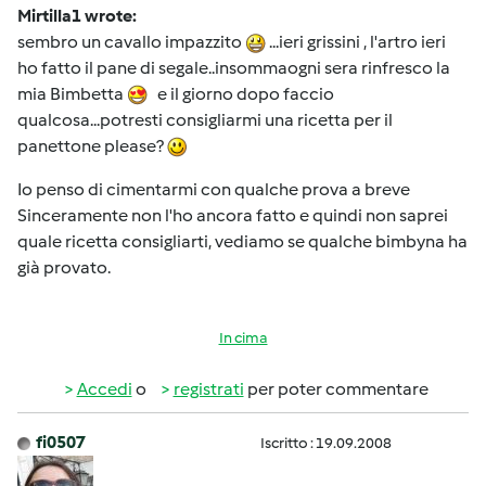
Mirtilla1 wrote:
sembro un cavallo impazzito
...ieri grissini , l'artro ieri
ho fatto il pane di segale..insommaogni sera rinfresco la
mia Bimbetta
e il giorno dopo faccio
qualcosa...potresti consigliarmi una ricetta per il
panettone please?
Io penso di cimentarmi con qualche prova a breve
Sinceramente non l'ho ancora fatto e quindi non saprei
quale ricetta consigliarti, vediamo se qualche bimbyna ha
già provato.
In cima
Accedi
o
registrati
per poter commentare
fi0507
Iscritto : 19.09.2008