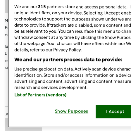
We and our
315
partners store and access personal data, l
unique identifiers, on your device. Selecting I Accept enab
technologies to support the purposes shown under we and
Mar, 11/13/2012 - 11:31
#4
data to provide. If trackers are disabled, some content an
Ed eccomi a testimoniare che lo spaccio
be as relevant to you. You can resurface this menu to cha
continua...questa volta Milano su Milano...
withdraw consent at any time by clicking the Show Purpos
of the webpage .Your choices will have effect within our W
la povera centenaria ha vissuto momenti
details, refer to our Privacy Policy.
burrascosi...sembrava in mano a Darla (di alla ricerca di
We and our partners process data to provide:
nemo) che urlava....pesciolino pesciolino!!!! ora è al
sicuro...
Use precise geolocation data. Actively scan device charact
identification. Store and/or access information on a devic
advertising and content, advertising and content measu
In cima
research and services development.
List of Partners (vendors)
Accedi
o
registrati
per poter commentare
Show Purposes
I Accept
Anonimo (non verificato)