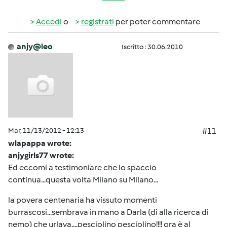
Accedi
o
registrati
per poter commentare
anjy@leo
Iscritto : 30.06.2010
Mar, 11/13/2012 - 12:13
#11
wlapappa wrote:
anjygirls77 wrote:
Ed eccomi a testimoniare che lo spaccio
continua...questa volta Milano su Milano...
la povera centenaria ha vissuto momenti
burrascosi...sembrava in mano a Darla (di alla ricerca di
nemo) che urlava....pesciolino pesciolino!!!! ora è al