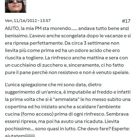
Ven, 11/16/2012 - 13:57
#17
AIUTO, la mia PM sta morendo....... andava tutto bene anzi
benissimo. L'avevo anche scongelata dopo le vacanze e si
era ripresa perfettamente. Da circa 3 settimane non
lievita più come prima ed ha un odore acido che ero
riuscita a togliere. La rinfresco anche mattina e sera con
un cucchiaino di zucchero e, sinceramente, ci ho fatto
pure il pane perchè non resistevo e non è venuto speiale.
L'unica spiegazione che mi sono data, dietro
suggerimento di un'amica, è imputabile al freddo e infatti
la prima volta che si è "ammalata" le ho messo subito una
copertina ed ho iniziato anche a scaldare l'ambiente
cucina (forno acceso) prima di ogni rinfresco. Sembrava
essersi ripresa, ma poi ha avuto una ricaduta. Lievita
pochissimo.... sono quasi in lutto. Che devo fare? Esperte:
aiutatemiiiiiiii