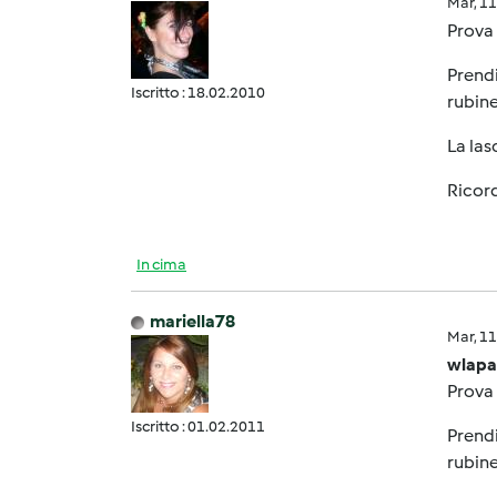
Mar, 1
Prova 
Prendi
Iscritto : 18.02.2010
rubine
La las
Ricord
In cima
mariella78
Mar, 1
wlapa
Prova 
Iscritto : 01.02.2011
Prendi
rubine