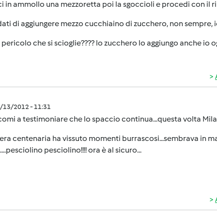
ci in ammollo una mezzoretta poi la sgoccioli e procedi con il r
ati di aggiungere mezzo cucchiaino di zucchero, non sempre, io 
 pericolo che si scioglie???? lo zucchero lo aggiungo anche io ogn
1/13/2012 - 11:31
omi a testimoniare che lo spaccio continua...questa volta Milan
era centenaria ha vissuto momenti burrascosi...sembrava in man
...pesciolino pesciolino!!!! ora è al sicuro...