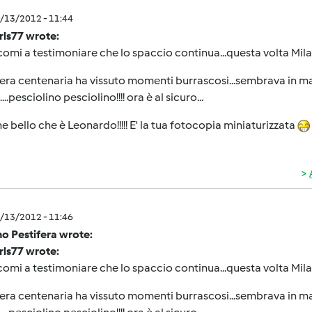
1/13/2012 - 11:44
rls77 wrote:
omi a testimoniare che lo spaccio continua...questa volta Milan
era centenaria ha vissuto momenti burrascosi...sembrava in man
...pesciolino pesciolino!!!! ora è al sicuro...
he bello che è Leonardo!!!!! E' la tua fotocopia miniaturizzata
1/13/2012 - 11:46
o Pestifera wrote:
rls77 wrote:
omi a testimoniare che lo spaccio continua...questa volta Milan
era centenaria ha vissuto momenti burrascosi...sembrava in man