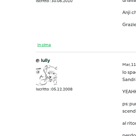
urlava.
Iscritto : 30.06.2010
Anji c
Grazie
In cima
lully
Mar, 1
lo sp
Sandra
Iscritto : 05.12.2008
YEAH
ps: pu
scende
al rit
perdo