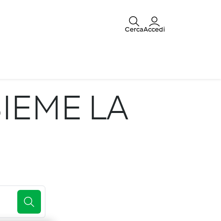
Cerca
Accedi
IEME LA
E