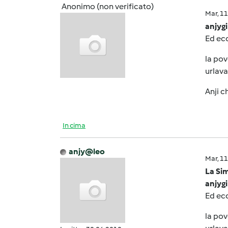
Anonimo (non verificato)
Mar, 1
anjygi
Ed ecc
la pov
urlava.
Anji c
In cima
anjy@leo
Mar, 1
La Sim
anjygi
Ed ecc
la pov