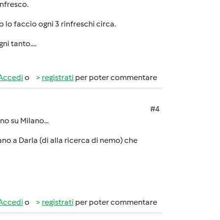
infresco.
lo faccio ogni 3 rinfreschi circa.
i tanto....
Accedi
o
registrati
per poter commentare
#4
o su Milano...
o a Darla (di alla ricerca di nemo) che
Accedi
o
registrati
per poter commentare