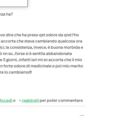
nza ha?
evo dire che ha preso qst odore da qnd l'ho
i sn accorta che stava cambiando qualcosa ora
ci, la consistenza, invece, è buona morbida e
ò nn so...forse si è sentita abbandonata
 5 giorni...infatti ieri mi sn accorta che il mio
un forte odore di medicinale e poi mio marito
ora lo cambiamo!!!
Accedi
o
registrati
per poter commentare