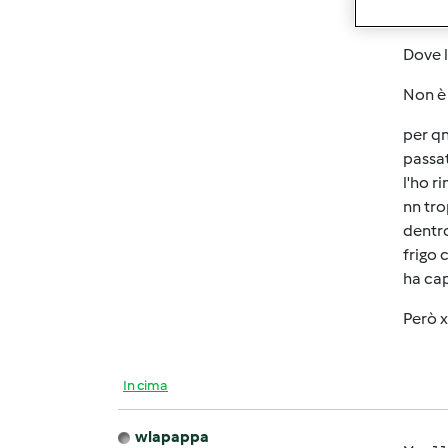
Datemi
Dove l
Non è 
per qn
passat
l'ho r
nn tro
dentro
frigo 
ha cap
Però x
In cima
wlapappa