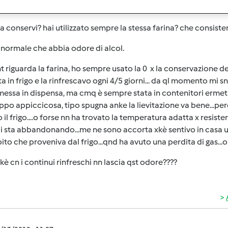
 un vostro consiglio....
a conservi? hai utilizzato sempre la stessa farina? che consiste
normale che abbia odore di alcol.
t riguarda la farina, ho sempre usato la 0 x la conservazione d
a in frigo e la rinfrescavo ogni 4/5 giorni... da ql momento m
imessa in dispensa, ma cmq è sempre stata in contenitori ermeti
ppo appiccicosa, tipo spugna anke la lievitazione va bene...per
 il frigo....o forse nn ha trovato la temperatura adatta x resistere
ci sta abbandonando...me ne sono accorta xkè sentivo in casa 
ito che proveniva dal frigo...qnd ha avuto una perdita di gas...
kè cn i continui rinfreschi nn lascia qst odore????