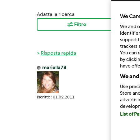
Adatta la ricerca
Ordina
We Care
Filtro
I ris
We and 
identifie
support t
trackers 
Risposta rapida
You can r
by clicki
have effe
mariella78
Mar, 1
We and 
wlapa
Use preci
marie
Store and
Bimbyn
Iscritto : 01.02.2011
advertis
propri
develop
soprat
List of P
tornat
propri
ho avu