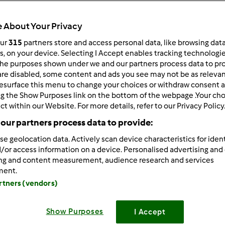
 per:
Risultati per pagina:
 About Your Privacy
ultati più recenti
10
our
315
partners store and access personal data, like browsing dat
rs, on your device. Selecting I Accept enables tracking technologi
he purposes shown under we and our partners process data to prov
are disabled, some content and ads you see may not be as relevan
esurface this menu to change your choices or withdraw consent a
ng the Show Purposes link on the bottom of the webpage .Your choi
ct within our Website. For more details, refer to our Privacy Policy
1/13/2012 - 10:57
our partners process data to provide:
ppa wrote:
se geolocation data. Actively scan device characteristics for ident
lla78 wrote:
/or access information on a device. Personalised advertising and
e, help meeee....la mia p.m è da un po di tempo che ha iniziato
ing and content measurement, audience research and services
o alcol, ne ho dovuta buttare un bel po...visto che già ne tenevo
ment.
tutto buone soddisfazioni...non capisco il perchè...prm era in
artners (vendors)
a a tenerne 100 gr. solo x il rinfresco, che sto facendo ogni gi
o nulla....ha sempre lo stesso odore....ora stamattina ho pensat
Show Purposes
to più il coraggio di usarla qnd nn so se si sente anche nel sapore
I Accept