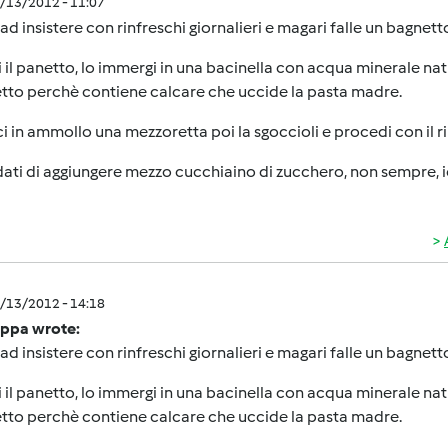
1/13/2012 - 11:07
ad insistere con rinfreschi giornalieri e magari falle un bagnett
 il panetto, lo immergi in una bacinella con acqua minerale n
tto perchè contiene calcare che uccide la pasta madre.
ci in ammollo una mezzoretta poi la sgoccioli e procedi con il r
ati di aggiungere mezzo cucchiaino di zucchero, non sempre, io 
1/13/2012 - 14:18
ppa wrote:
ad insistere con rinfreschi giornalieri e magari falle un bagnett
 il panetto, lo immergi in una bacinella con acqua minerale n
tto perchè contiene calcare che uccide la pasta madre.