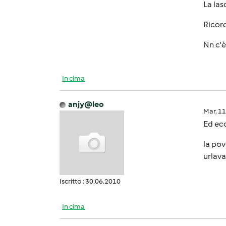
La las
Ricord
Nn c'è
In cima
anjy@leo
Mar, 1
Ed ecc
la pov
urlava.
Iscritto : 30.06.2010
In cima