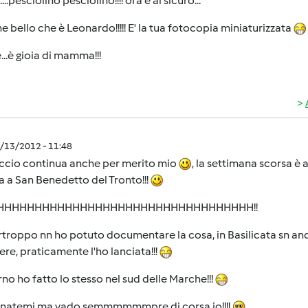
...pesciolino pesciolino!!!! ora è al sicuro...
he bello che è Leonardo!!!!! E' la tua fotocopia miniaturizzata
...è gioia di mamma!!!
1/13/2012 - 11:48
accio continua anche per merito mio
, la settimana scorsa è 
 a San Benedetto del Tronto!!!
HHHHHHHHHHHHHHHHHHHHHHHHHHHHHHHHHH!!
rtroppo nn ho potuto documentare la cosa, in Basilicata sn a
re, praticamente l'ho lanciata!!!
orno ho fatto lo stesso nel sud delle Marche!!!
natemi ma vado semmmmmmpre di corsa io!!!!