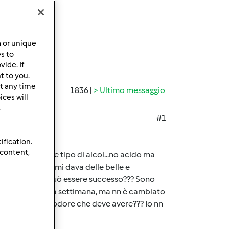
a or unique
es to
ide. If
t to you.
t any time
1836 |
Ultimo messaggio
ces will
.
#1
ification.
 content,
 a fare un odore tipo di alcol...no acido ma
 circa 600 gr. e mi dava delle belle e
odore....ora cs può essere successo??? Sono
orno, da circa una settimana, ma nn è cambiato
o...ma è forse l'odore che deve avere??? Io nn
....