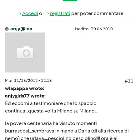
Accedi
o
registrati
per poter commentare
anjy@leo
Iscritto : 30.06.2010
Mar, 11/13/2012 - 12:13
#11
wlapappa wrote:
anjygirls77 wrote:
Ed eccomi a testimoniare che lo spaccio
continua...questa volta Milano su Milano...
la povera centenaria ha vissuto momenti
burrascosi...sembrava in mano a Darla (di alla ricerca di
nemo) che urlava....pesciolino pesciolino!!!! ora è al