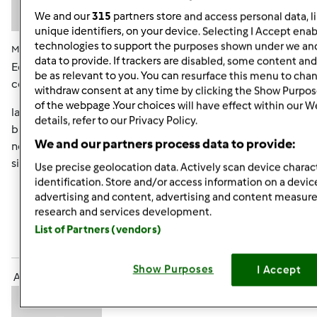
We and our
315
partners store and access personal data, l
unique identifiers, on your device. Selecting I Accept enab
technologies to support the purposes shown under we and
Mar, 11/13/2012 - 11:31
#4
data to provide. If trackers are disabled, some content an
Ed eccomi a testimoniare che lo spaccio
be as relevant to you. You can resurface this menu to cha
continua...questa volta Milano su Milano...
withdraw consent at any time by clicking the Show Purpos
of the webpage .Your choices will have effect within our W
la povera centenaria ha vissuto momenti
details, refer to our Privacy Policy.
burrascosi...sembrava in mano a Darla (di alla ricerca di
We and our partners process data to provide:
nemo) che urlava....pesciolino pesciolino!!!! ora è al
sicuro...
Use precise geolocation data. Actively scan device charact
identification. Store and/or access information on a devic
advertising and content, advertising and content measu
In cima
research and services development.
List of Partners (vendors)
Accedi
o
registrati
per poter commentare
Show Purposes
I Accept
Anonimo (non verificato)