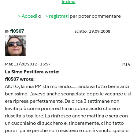
In cima
Accedi
o
registrati
per poter commentare
fi0507
Iscritto : 19.09.2008
Mar, 11/20/2012 - 13:57
#19
La Simo Pestifera wrote:
fi0507 wrote:
AIUTO, la mia PM sta morendo....... andava tutto bene anzi
benissimo. L'avevo anche scongelata dopo le vacanze e si
era ripresa perfettamente. Da circa 3 settimane non
lievita più come prima ed ha un odore acido che ero
riuscita a togliere. La rinfresco anche mattina e sera con
un cucchiaino di zucchero e, sinceramente, ci ho fatto
pure il pane perchè non resistevo e non è venuto speiale.