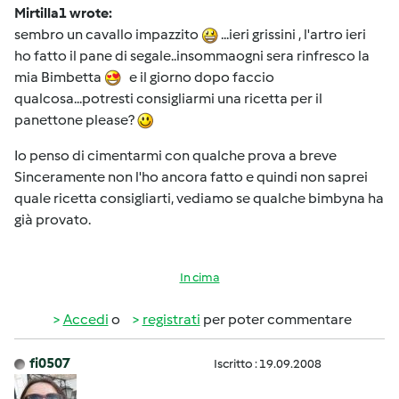
Mirtilla1 wrote:
sembro un cavallo impazzito
...ieri grissini , l'artro ieri
ho fatto il pane di segale..insommaogni sera rinfresco la
mia Bimbetta
e il giorno dopo faccio
qualcosa...potresti consigliarmi una ricetta per il
panettone please?
Io penso di cimentarmi con qualche prova a breve
Sinceramente non l'ho ancora fatto e quindi non saprei
quale ricetta consigliarti, vediamo se qualche bimbyna ha
già provato.
In cima
Accedi
o
registrati
per poter commentare
fi0507
Iscritto : 19.09.2008