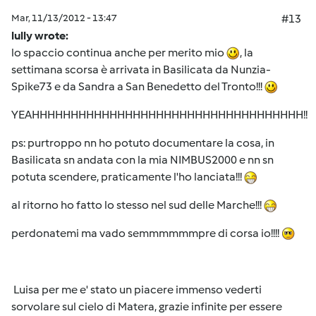
Mar, 11/13/2012 - 13:47
#13
lully wrote:
lo spaccio continua anche per merito mio
, la
settimana scorsa è arrivata in Basilicata da Nunzia-
Spike73 e da Sandra a San Benedetto del Tronto!!!
YEAHHHHHHHHHHHHHHHHHHHHHHHHHHHHHHHHHHH!!
ps: purtroppo nn ho potuto documentare la cosa, in
Basilicata sn andata con la mia NIMBUS2000 e nn sn
potuta scendere, praticamente l'ho lanciata!!!
al ritorno ho fatto lo stesso nel sud delle Marche!!!
perdonatemi ma vado semmmmmmpre di corsa io!!!!
Luisa per me e' stato un piacere immenso vederti
sorvolare sul cielo di Matera, grazie infinite per essere