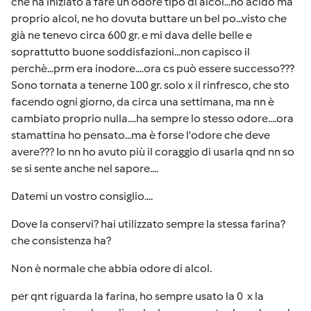
che ha iniziato a fare un odore tipo di alcol...no acido ma
proprio alcol, ne ho dovuta buttare un bel po...visto che
già ne tenevo circa 600 gr. e mi dava delle belle e
soprattutto buone soddisfazioni...non capisco il
perchè...prm era inodore....ora cs può essere successo???
Sono tornata a tenerne 100 gr. solo x il rinfresco, che sto
facendo ogni giorno, da circa una settimana, ma nn è
cambiato proprio nulla....ha sempre lo stesso odore....ora
stamattina ho pensato...ma è forse l'odore che deve
avere??? Io nn ho avuto più il coraggio di usarla qnd nn so
se si sente anche nel sapore....
Datemi un vostro consiglio....
Dove la conservi? hai utilizzato sempre la stessa farina?
che consistenza ha?
Non è normale che abbia odore di alcol.
per qnt riguarda la farina, ho sempre usato la 0 x la