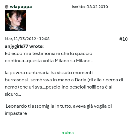
wlapappa
Iscritto : 18.02.2010
Mar, 11/13/2012 - 12:08
#10
anjygirls77 wrote:
Ed eccomi a testimoniare che lo spaccio
continua...questa volta Milano su Milano...
la povera centenaria ha vissuto momenti
burrascosi...sembrava in mano a Darla (di alla ricerca di
nemo) che urlava....pesciolino pesciolino!!!! ora è al
sicuro...
Leonardo ti assomiglia in tutto, aveva già voglia di
impastare
In cima