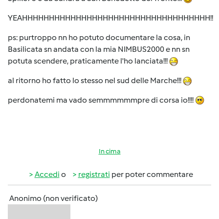
YEAHHHHHHHHHHHHHHHHHHHHHHHHHHHHHHHHHHH!!
ps: purtroppo nn ho potuto documentare la cosa, in
Basilicata sn andata con la mia NIMBUS2000 e nn sn
potuta scendere, praticamente l'ho lanciata!!!
al ritorno ho fatto lo stesso nel sud delle Marche!!!
perdonatemi ma vado semmmmmmpre di corsa io!!!!
In cima
Accedi
o
registrati
per poter commentare
Anonimo (non verificato)