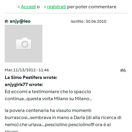
Accedi
o
registrati
per poter commentare
anjy@leo
Iscritto : 30.06.2010
Mar, 11/13/2012 - 11:46
#6
La Simo Pestifera wrote:
anjygirls77 wrote:
Ed eccomi a testimoniare che lo spaccio
continua...questa volta Milano su Milano...
la povera centenaria ha vissuto momenti
burrascosi...sembrava in mano a Darla (di alla ricerca di
nemo) che urlava....pesciolino pesciolino!!!! ora è al
sicuro...