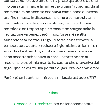
conservazione devo dire che ha preso qst odore da qnd
l'ho passata in frigo e la rinfrescavo ogni 4/5 giorni... da ql
momento mi sn accorta che stava cambiando qualcosa
ora l'ho rimessa in dispensa, ma cmq è sempre stata in
contenitori ermetici, la consistenza, invece, è buona
morbida e nn troppo appiccicosa, tipo spugna anke la
lievitazione va bene...però nn so...forse si è sentita
abbandonata dentro il frigo....o forse nn ha trovato la
temperatura adatta x resistere 5 giorni...infatti ieri mi sn
accorta che il mio frigo ci sta abbandonando...me ne
sono accorta xkè sentivo in casa un forte odore di
medicinale e poi mio marito ha capito che proveniva dal
frigo...qnd ha avuto una perdita di gas...ora lo cambiamo!!!
Però xkè cn i continui rinfreschi nn lascia qst odore????
In cima
Accedi
o
registrati
per poter commentare