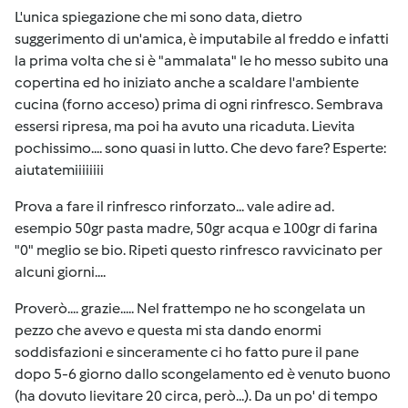
L'unica spiegazione che mi sono data, dietro
suggerimento di un'amica, è imputabile al freddo e infatti
la prima volta che si è "ammalata" le ho messo subito una
copertina ed ho iniziato anche a scaldare l'ambiente
cucina (forno acceso) prima di ogni rinfresco. Sembrava
essersi ripresa, ma poi ha avuto una ricaduta. Lievita
pochissimo.... sono quasi in lutto. Che devo fare? Esperte:
aiutatemiiiiiiii
Prova a fare il rinfresco rinforzato... vale adire ad.
esempio 50gr pasta madre, 50gr acqua e 100gr di farina
"0" meglio se bio. Ripeti questo rinfresco ravvicinato per
alcuni giorni....
Proverò.... grazie..... Nel frattempo ne ho scongelata un
pezzo che avevo e questa mi sta dando enormi
soddisfazioni e sinceramente ci ho fatto pure il pane
dopo 5-6 giorno dallo scongelamento ed è venuto buono
(ha dovuto lievitare 20 circa, però...). Da un po' di tempo