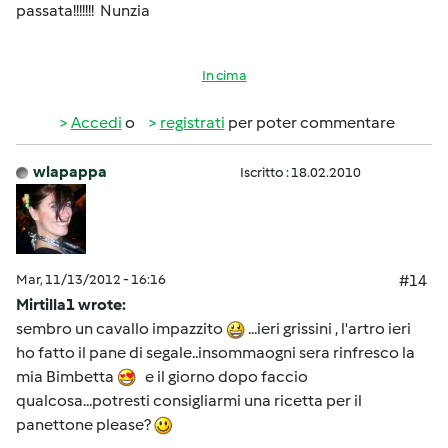
passata!!!!!!! Nunzia
In cima
Accedi
o
registrati
per poter commentare
wlapappa
Iscritto : 18.02.2010
Mar, 11/13/2012 - 16:16
#14
Mirtilla1 wrote:
sembro un cavallo impazzito
...ieri grissini , l'artro ieri
ho fatto il pane di segale..insommaogni sera rinfresco la
mia Bimbetta
e il giorno dopo faccio
qualcosa...potresti consigliarmi una ricetta per il
panettone please?