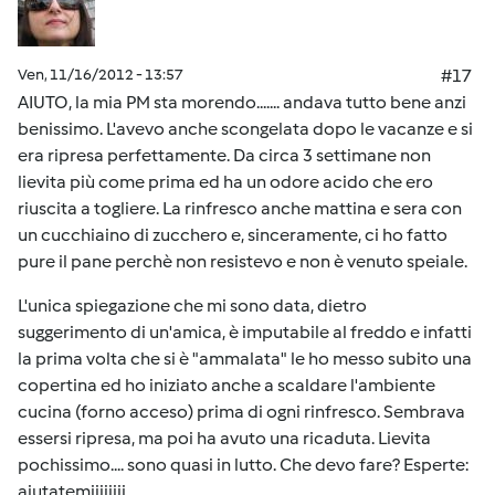
Ven, 11/16/2012 - 13:57
#17
AIUTO, la mia PM sta morendo....... andava tutto bene anzi
benissimo. L'avevo anche scongelata dopo le vacanze e si
era ripresa perfettamente. Da circa 3 settimane non
lievita più come prima ed ha un odore acido che ero
riuscita a togliere. La rinfresco anche mattina e sera con
un cucchiaino di zucchero e, sinceramente, ci ho fatto
pure il pane perchè non resistevo e non è venuto speiale.
L'unica spiegazione che mi sono data, dietro
suggerimento di un'amica, è imputabile al freddo e infatti
la prima volta che si è "ammalata" le ho messo subito una
copertina ed ho iniziato anche a scaldare l'ambiente
cucina (forno acceso) prima di ogni rinfresco. Sembrava
essersi ripresa, ma poi ha avuto una ricaduta. Lievita
pochissimo.... sono quasi in lutto. Che devo fare? Esperte:
aiutatemiiiiiiii