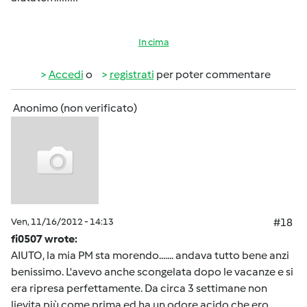
In cima
Accedi
o
registrati
per poter commentare
Anonimo (non verificato)
Ven, 11/16/2012 - 14:13
#18
fi0507 wrote:
AIUTO, la mia PM sta morendo....... andava tutto bene anzi
benissimo. L'avevo anche scongelata dopo le vacanze e si
era ripresa perfettamente. Da circa 3 settimane non
lievita più come prima ed ha un odore acido che ero