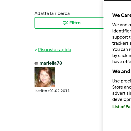
Adatta la ricerca
Ordina
We Care
Filtro
I ris
We and 
identifie
support t
trackers 
Risposta rapida
You can r
by clicki
have effe
mariella78
Mar, 1
We and 
wlapa
Use preci
marie
Store and
Bimbyn
Iscritto : 01.02.2011
advertis
propri
develop
soprat
List of P
tornat
propri
ho avu