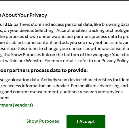
 per:
Risultati per pagina:
 About Your Privacy
ultati più recenti
10
our
315
partners store and access personal data, like browsing dat
rs, on your device. Selecting I Accept enables tracking technologi
he purposes shown under we and our partners process data to prov
are disabled, some content and ads you see may not be as relevan
esurface this menu to change your choices or withdraw consent a
ng the Show Purposes link on the bottom of the webpage .Your choi
ct within our Website. For more details, refer to our Privacy Policy
1/13/2012 - 10:57
our partners process data to provide:
ppa wrote:
se geolocation data. Actively scan device characteristics for ident
lla78 wrote:
/or access information on a device. Personalised advertising and
e, help meeee....la mia p.m è da un po di tempo che ha iniziato
ing and content measurement, audience research and services
o alcol, ne ho dovuta buttare un bel po...visto che già ne tenevo
ment.
tutto buone soddisfazioni...non capisco il perchè...prm era in
artners (vendors)
a a tenerne 100 gr. solo x il rinfresco, che sto facendo ogni gi
o nulla....ha sempre lo stesso odore....ora stamattina ho pensat
Show Purposes
to più il coraggio di usarla qnd nn so se si sente anche nel sapore
I Accept