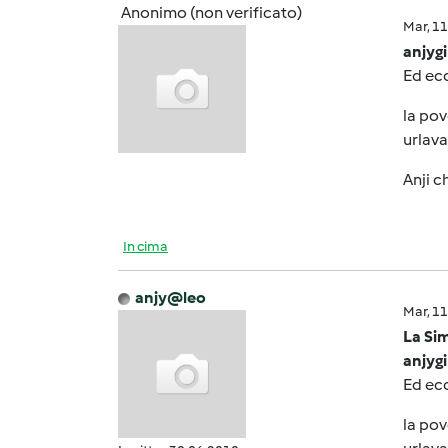
Anonimo (non verificato)
Mar, 1
anjygi
Ed ecc
la pov
urlava.
Anji c
In cima
anjy@leo
Mar, 1
La Sim
anjygi
Ed ecc
la pov