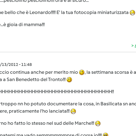
...pesciolino pesciolino!!!! ora è al sicuro...
he bello che è Leonardo!!!!! E' la tua fotocopia miniaturizzata
...è gioia di mamma!!!
1/13/2012 - 11:48
accio continua anche per merito mio
, la settimana scorsa è 
 a San Benedetto del Tronto!!!
HHHHHHHHHHHHHHHHHHHHHHHHHHHHHHHHHH!!
rtroppo nn ho potuto documentare la cosa, in Basilicata sn a
re, praticamente l'ho lanciata!!!
orno ho fatto lo stesso nel sud delle Marche!!!
natemi ma vado semmmmmmpre di corsa io!!!!