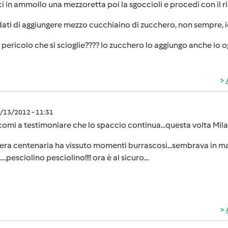
ci in ammollo una mezzoretta poi la sgoccioli e procedi con il r
ati di aggiungere mezzo cucchiaino di zucchero, non sempre, io 
 pericolo che si scioglie???? lo zucchero lo aggiungo anche io ogn
1/13/2012 - 11:31
omi a testimoniare che lo spaccio continua...questa volta Milan
era centenaria ha vissuto momenti burrascosi...sembrava in man
...pesciolino pesciolino!!!! ora è al sicuro...