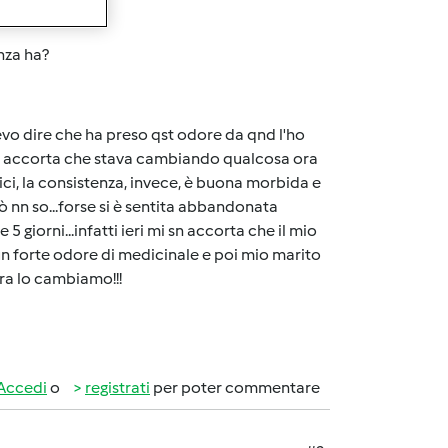
nza ha?
evo dire che ha preso qst odore da qnd l'ho
i sn accorta che stava cambiando qualcosa ora
ci, la consistenza, invece, è buona morbida e
ò nn so...forse si è sentita abbandonata
 5 giorni...infatti ieri mi sn accorta che il mio
un forte odore di medicinale e poi mio marito
ora lo cambiamo!!!
Accedi
o
registrati
per poter commentare