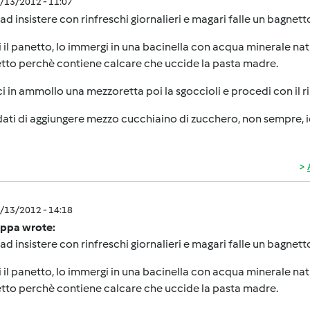
1/13/2012 - 11:07
ad insistere con rinfreschi giornalieri e magari falle un bagnett
 il panetto, lo immergi in una bacinella con acqua minerale n
tto perchè contiene calcare che uccide la pasta madre.
ci in ammollo una mezzoretta poi la sgoccioli e procedi con il r
ati di aggiungere mezzo cucchiaino di zucchero, non sempre, io 
1/13/2012 - 14:18
ppa wrote:
ad insistere con rinfreschi giornalieri e magari falle un bagnett
 il panetto, lo immergi in una bacinella con acqua minerale n
tto perchè contiene calcare che uccide la pasta madre.