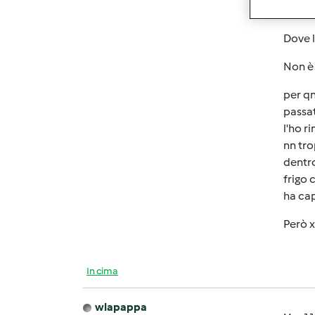
Datemi
Dove l
Non è 
per qn
passat
l'ho r
nn tro
dentro
frigo 
ha cap
Però x
In cima
wlapappa