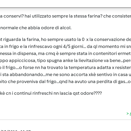
 un vostro consiglio....
a conservi? hai utilizzato sempre la stessa farina? che consiste
normale che abbia odore di alcol.
t riguarda la farina, ho sempre usato la 0 x la conservazione d
a in frigo e la rinfrescavo ogni 4/5 giorni... da ql momento m
imessa in dispensa, ma cmq è sempre stata in contenitori ermeti
ppo appiccicosa, tipo spugna anke la lievitazione va bene...per
 il frigo....o forse nn ha trovato la temperatura adatta x resistere
ci sta abbandonando...me ne sono accorta xkè sentivo in casa 
ito che proveniva dal frigo...qnd ha avuto una perdita di gas...
kè cn i continui rinfreschi nn lascia qst odore????