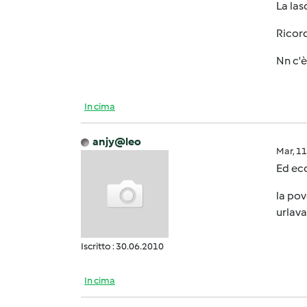
La las
Ricord
Nn c'è
In cima
anjy@leo
Mar, 1
Ed ecc
la pov
urlava.
Iscritto : 30.06.2010
In cima