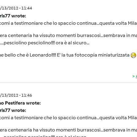
1/13/2012 - 11:44
rls77 wrote:
omi a testimoniare che lo spaccio continua...questa volta Milan
era centenaria ha vissuto momenti burrascosi...sembrava in man
...pesciolino pesciolino!!!! ora è al sicuro...
he bello che è Leonardo!!!!! E' la tua fotocopia miniaturizzata
1/13/2012 - 11:46
o Pestifera wrote:
rls77 wrote:
omi a testimoniare che lo spaccio continua...questa volta Milan
era centenaria ha vissuto momenti burrascosi...sembrava in man