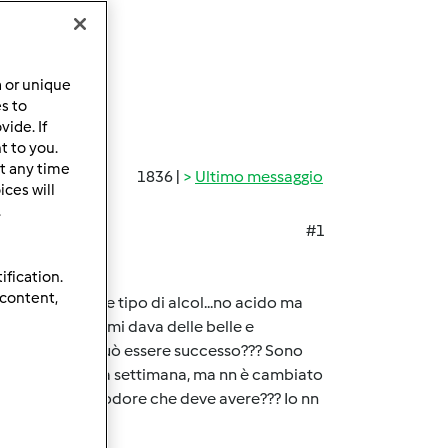
a or unique
es to
ide. If
t to you.
t any time
1836 |
Ultimo messaggio
ces will
.
#1
ification.
 content,
 a fare un odore tipo di alcol...no acido ma
 circa 600 gr. e mi dava delle belle e
odore....ora cs può essere successo??? Sono
orno, da circa una settimana, ma nn è cambiato
o...ma è forse l'odore che deve avere??? Io nn
....