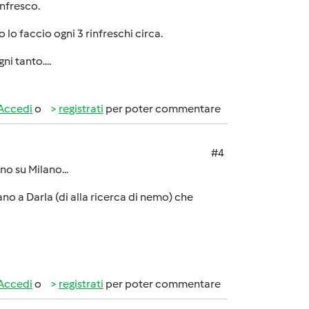
infresco.
lo faccio ogni 3 rinfreschi circa.
i tanto....
Accedi
o
registrati
per poter commentare
#4
o su Milano...
o a Darla (di alla ricerca di nemo) che
Accedi
o
registrati
per poter commentare