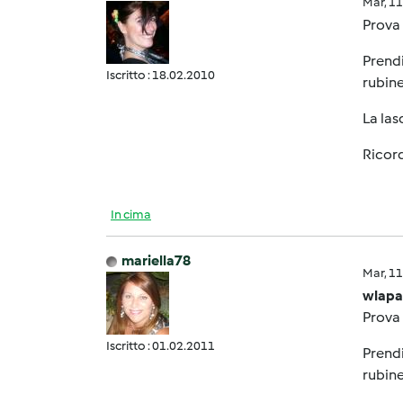
Mar, 1
Prova 
Prendi
Iscritto : 18.02.2010
rubine
La las
Ricord
In cima
mariella78
Mar, 1
wlapa
Prova 
Iscritto : 01.02.2011
Prendi
rubine