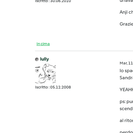
urlava.
Iscritto : 30.06.2010
Anji c
Grazie
In cima
lully
Mar, 1
lo sp
Sandra
Iscritto : 05.12.2008
YEAH
ps: pu
scende
al rit
perdo