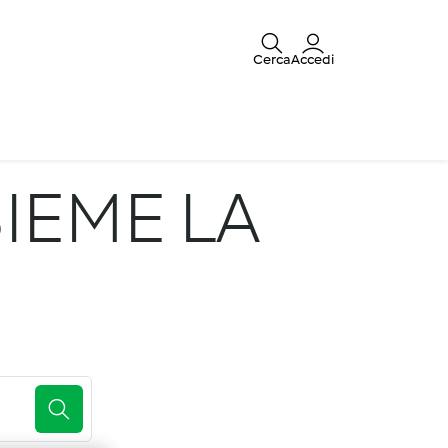
Cerca
Accedi
IEME LA
E