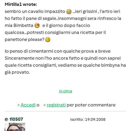
Mirtilla1 wrote:
sembro un cavallo impazzito
...ieri grissini , l'artro ieri
ho fatto il pane di segale..insommaogni sera rinfresco la
mia Bimbetta
e il giorno dopo faccio
qualcosa...potresti consigliarmi una ricetta per il
panettone please?
Io penso di cimentarmi con qualche prova a breve
Sinceramente non l'ho ancora fatto e quindi non saprei
quale ricetta consigliarti, vediamo se qualche bimbyna ha
già provato.
In cima
Accedi
o
registrati
per poter commentare
fi0507
Iscritto : 19.09.2008