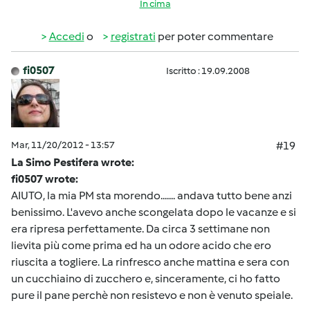
In cima
Accedi
o
registrati
per poter commentare
fi0507
Iscritto : 19.09.2008
Mar, 11/20/2012 - 13:57
#19
La Simo Pestifera wrote:
fi0507 wrote:
AIUTO, la mia PM sta morendo....... andava tutto bene anzi
benissimo. L'avevo anche scongelata dopo le vacanze e si
era ripresa perfettamente. Da circa 3 settimane non
lievita più come prima ed ha un odore acido che ero
riuscita a togliere. La rinfresco anche mattina e sera con
un cucchiaino di zucchero e, sinceramente, ci ho fatto
pure il pane perchè non resistevo e non è venuto speiale.