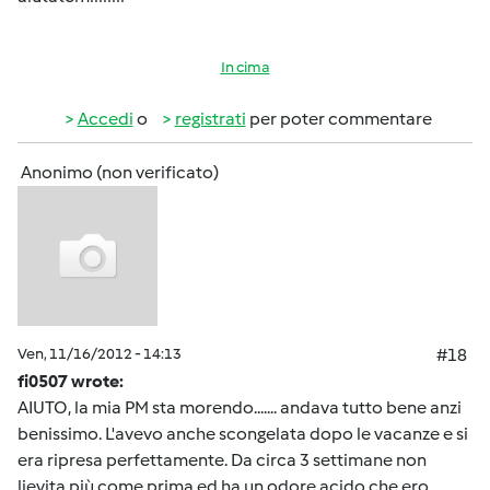
In cima
Accedi
o
registrati
per poter commentare
Anonimo (non verificato)
Ven, 11/16/2012 - 14:13
#18
fi0507 wrote:
AIUTO, la mia PM sta morendo....... andava tutto bene anzi
benissimo. L'avevo anche scongelata dopo le vacanze e si
era ripresa perfettamente. Da circa 3 settimane non
lievita più come prima ed ha un odore acido che ero