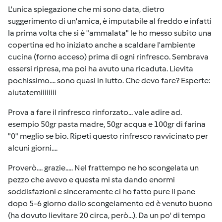
L'unica spiegazione che mi sono data, dietro
suggerimento di un'amica, è imputabile al freddo e infatti
la prima volta che si è "ammalata" le ho messo subito una
copertina ed ho iniziato anche a scaldare l'ambiente
cucina (forno acceso) prima di ogni rinfresco. Sembrava
essersi ripresa, ma poi ha avuto una ricaduta. Lievita
pochissimo.... sono quasi in lutto. Che devo fare? Esperte:
aiutatemiiiiiiii
Prova a fare il rinfresco rinforzato... vale adire ad.
esempio 50gr pasta madre, 50gr acqua e 100gr di farina
"0" meglio se bio. Ripeti questo rinfresco ravvicinato per
alcuni giorni....
Proverò.... grazie..... Nel frattempo ne ho scongelata un
pezzo che avevo e questa mi sta dando enormi
soddisfazioni e sinceramente ci ho fatto pure il pane
dopo 5-6 giorno dallo scongelamento ed è venuto buono
(ha dovuto lievitare 20 circa, però...). Da un po' di tempo