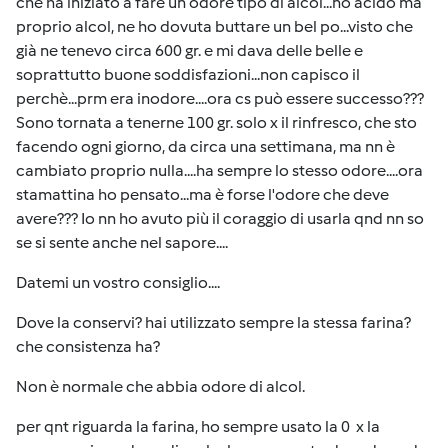
che ha iniziato a fare un odore tipo di alcol...no acido ma
proprio alcol, ne ho dovuta buttare un bel po...visto che
già ne tenevo circa 600 gr. e mi dava delle belle e
soprattutto buone soddisfazioni...non capisco il
perchè...prm era inodore....ora cs può essere successo???
Sono tornata a tenerne 100 gr. solo x il rinfresco, che sto
facendo ogni giorno, da circa una settimana, ma nn è
cambiato proprio nulla....ha sempre lo stesso odore....ora
stamattina ho pensato...ma è forse l'odore che deve
avere??? Io nn ho avuto più il coraggio di usarla qnd nn so
se si sente anche nel sapore....
Datemi un vostro consiglio....
Dove la conservi? hai utilizzato sempre la stessa farina?
che consistenza ha?
Non è normale che abbia odore di alcol.
per qnt riguarda la farina, ho sempre usato la 0 x la