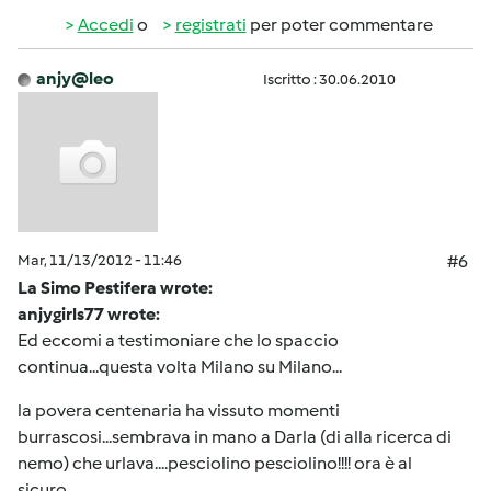
Accedi
o
registrati
per poter commentare
anjy@leo
Iscritto : 30.06.2010
Mar, 11/13/2012 - 11:46
#6
La Simo Pestifera wrote:
anjygirls77 wrote:
Ed eccomi a testimoniare che lo spaccio
continua...questa volta Milano su Milano...
la povera centenaria ha vissuto momenti
burrascosi...sembrava in mano a Darla (di alla ricerca di
nemo) che urlava....pesciolino pesciolino!!!! ora è al
sicuro...