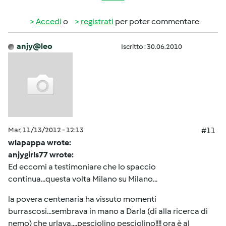
Accedi
o
registrati
per poter commentare
anjy@leo
Iscritto : 30.06.2010
Mar, 11/13/2012 - 12:13
#11
wlapappa wrote:
anjygirls77 wrote:
Ed eccomi a testimoniare che lo spaccio
continua...questa volta Milano su Milano...
la povera centenaria ha vissuto momenti
burrascosi...sembrava in mano a Darla (di alla ricerca di
nemo) che urlava....pesciolino pesciolino!!!! ora è al