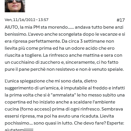
Ven, 11/16/2012 - 13:57
#17
AIUTO, la mia PM sta morendo....... andava tutto bene anzi
benissimo. L'avevo anche scongelata dopo le vacanze e si
era ripresa perfettamente. Da circa 3 settimane non
lievita più come prima ed ha un odore acido che ero
riuscita a togliere. La rinfresco anche mattina e sera con
un cucchiaino di zucchero e, sinceramente, ci ho fatto
pure il pane perchè non resistevo e non è venuto speiale.
L'unica spiegazione che mi sono data, dietro
suggerimento di un'amica, è imputabile al freddo e infatti
la prima volta che si è "ammalata" le ho messo subito una
copertina ed ho iniziato anche a scaldare l'ambiente
cucina (forno acceso) prima di ogni rinfresco. Sembrava
essersi ripresa, ma poi ha avuto una ricaduta. Lievita
pochissimo.... sono quasi in lutto. Che devo fare? Esperte:
aiutatemiiiiiiii