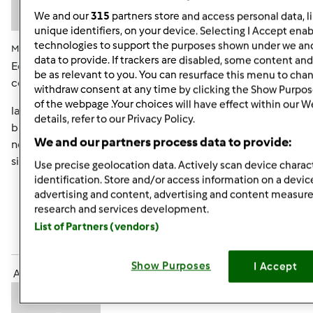
We and our
315
partners store and access personal data, l
unique identifiers, on your device. Selecting I Accept enab
technologies to support the purposes shown under we and
Mar, 11/13/2012 - 11:31
#4
data to provide. If trackers are disabled, some content an
Ed eccomi a testimoniare che lo spaccio
be as relevant to you. You can resurface this menu to cha
continua...questa volta Milano su Milano...
withdraw consent at any time by clicking the Show Purpos
of the webpage .Your choices will have effect within our W
la povera centenaria ha vissuto momenti
details, refer to our Privacy Policy.
burrascosi...sembrava in mano a Darla (di alla ricerca di
We and our partners process data to provide:
nemo) che urlava....pesciolino pesciolino!!!! ora è al
sicuro...
Use precise geolocation data. Actively scan device charact
identification. Store and/or access information on a devic
advertising and content, advertising and content measu
In cima
research and services development.
List of Partners (vendors)
Accedi
o
registrati
per poter commentare
Show Purposes
I Accept
Anonimo (non verificato)