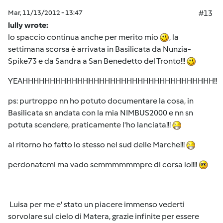
Mar, 11/13/2012 - 13:47
#13
lully wrote:
lo spaccio continua anche per merito mio
, la
settimana scorsa è arrivata in Basilicata da Nunzia-
Spike73 e da Sandra a San Benedetto del Tronto!!!
YEAHHHHHHHHHHHHHHHHHHHHHHHHHHHHHHHHHHH!!
ps: purtroppo nn ho potuto documentare la cosa, in
Basilicata sn andata con la mia NIMBUS2000 e nn sn
potuta scendere, praticamente l'ho lanciata!!!
al ritorno ho fatto lo stesso nel sud delle Marche!!!
perdonatemi ma vado semmmmmmpre di corsa io!!!!
Luisa per me e' stato un piacere immenso vederti
sorvolare sul cielo di Matera, grazie infinite per essere