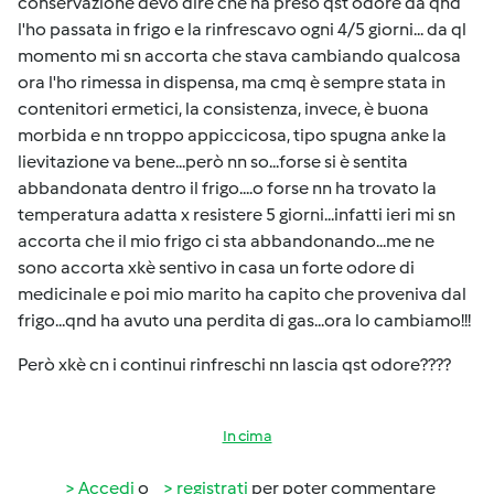
conservazione devo dire che ha preso qst odore da qnd
l'ho passata in frigo e la rinfrescavo ogni 4/5 giorni... da ql
momento mi sn accorta che stava cambiando qualcosa
ora l'ho rimessa in dispensa, ma cmq è sempre stata in
contenitori ermetici, la consistenza, invece, è buona
morbida e nn troppo appiccicosa, tipo spugna anke la
lievitazione va bene...però nn so...forse si è sentita
abbandonata dentro il frigo....o forse nn ha trovato la
temperatura adatta x resistere 5 giorni...infatti ieri mi sn
accorta che il mio frigo ci sta abbandonando...me ne
sono accorta xkè sentivo in casa un forte odore di
medicinale e poi mio marito ha capito che proveniva dal
frigo...qnd ha avuto una perdita di gas...ora lo cambiamo!!!
Però xkè cn i continui rinfreschi nn lascia qst odore????
In cima
Accedi
o
registrati
per poter commentare