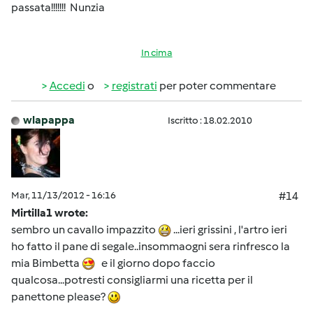
passata!!!!!!! Nunzia
In cima
Accedi
o
registrati
per poter commentare
wlapappa
Iscritto : 18.02.2010
Mar, 11/13/2012 - 16:16
#14
Mirtilla1 wrote:
sembro un cavallo impazzito
...ieri grissini , l'artro ieri
ho fatto il pane di segale..insommaogni sera rinfresco la
mia Bimbetta
e il giorno dopo faccio
qualcosa...potresti consigliarmi una ricetta per il
panettone please?