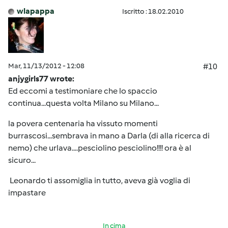
wlapappa
Iscritto : 18.02.2010
Mar, 11/13/2012 - 12:08
#10
anjygirls77 wrote:
Ed eccomi a testimoniare che lo spaccio
continua...questa volta Milano su Milano...
la povera centenaria ha vissuto momenti
burrascosi...sembrava in mano a Darla (di alla ricerca di
nemo) che urlava....pesciolino pesciolino!!!! ora è al
sicuro...
Leonardo ti assomiglia in tutto, aveva già voglia di
impastare
In cima