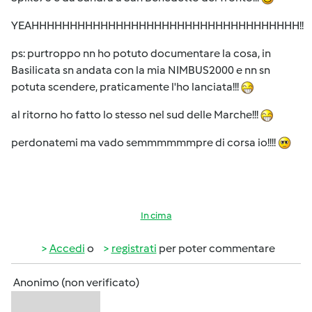
YEAHHHHHHHHHHHHHHHHHHHHHHHHHHHHHHHHHHH!!
ps: purtroppo nn ho potuto documentare la cosa, in
Basilicata sn andata con la mia NIMBUS2000 e nn sn
potuta scendere, praticamente l'ho lanciata!!!
al ritorno ho fatto lo stesso nel sud delle Marche!!!
perdonatemi ma vado semmmmmmpre di corsa io!!!!
In cima
Accedi
o
registrati
per poter commentare
Anonimo (non verificato)