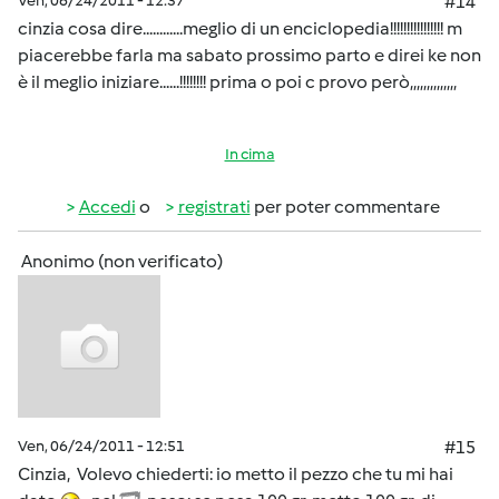
Ven, 06/24/2011 - 12:37
#14
cinzia cosa dire............meglio di un enciclopedia!!!!!!!!!!!!!!!! m
piacerebbe farla ma sabato prossimo parto e direi ke non
è il meglio iniziare......!!!!!!!! prima o poi c provo però,,,,,,,,,,,,,,
In cima
Accedi
o
registrati
per poter commentare
Anonimo (non verificato)
Ven, 06/24/2011 - 12:51
#15
Cinzia, Volevo chiederti: io metto il pezzo che tu mi hai