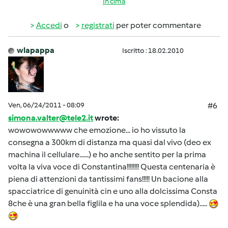
In cima
Accedi
o
registrati
per poter commentare
wlapappa
Iscritto : 18.02.2010
Ven, 06/24/2011 - 08:09
#6
simona.valter@tele2.it
wrote:
wowowowwwww che emozione... io ho vissuto la
consegna a 300km di distanza ma quasi dal vivo (deo ex
machina il cellulare......) e ho anche sentito per la prima
volta la viva voce di Constantina!!!!!!!! Questa centenaria è
piena di attenzioni da tantissimi fans!!!!! Un bacione alla
spacciatrice di genuinità cin e uno alla dolcissima Consta
8che è una gran bella figlila e ha una voce splendida).....