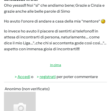
Oho yessss!!! Noi ''si'' che andiamo bene; Grazie a Cinzia e
grazie anche alle belle parole di Simo
Ho avuto l'onore di andare a casa della mia ''mentore''
Io invece ho avuto il piacere di sentirti al telefono!!! in
attesa di incontrarti di persona, naturlamente.... come
dice il mio Liga...."..che chi si accontenta gode così così...."...
aspetto con immensa gioia di incontrarti!!!!
In cima
Accedi
o
registrati
per poter commentare
Anonimo (non verificato)