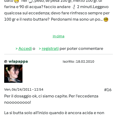
dato
nel
, peso; se pesa 100 gr, metto 100 gr. di
farina e 90 di acqua? faccio andare
2 minuti.Leggevo
qualcosa sul eccedenza; devo fare rinfresco sempre per
100 gr e il resto buttare? Perdonami ma sono un po...
In cima
Accedi
o
registrati
per poter commentare
wlapappa
Iscritto : 18.02.2010
Ven, 06/24/2011 - 12:54
#16
Per il dosaggio ok, ci siamo capite. Per l'eccedenza
nooooooooo!
La si butta solo all'inizio quando è ancora acida e non