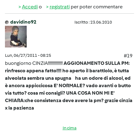
Accedi
o
registrati
per poter commentare
davidino92
Iscritto : 23.06.2010
Lun, 06/27/2011 - 08:25
#19
buongiorno CINZIA!!!!!!!!!!!!!!!!
AGGIONAMENTO SULLA PM:
rinfresco appena fatto!!!! ho aperto il barattlolo, è tutta
alveolata sembra una spugna ha un odore di alcool, ed
è ancora appiccicosa E' NORMALE? vado avanti o butto
via tutto? cosa mi consigli? UNA COSA NON MI E'
CHIARA:che consistenza deve avere la pm? grazie cinzia
x la pazienza
In cima