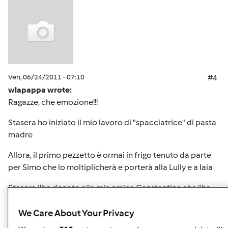
Ven, 06/24/2011 - 07:10
#4
wlapappa wrote:
Ragazze, che emozione!!!
Stasera ho iniziato il mio lavoro di "spacciatrice" di pasta
madre
Allora, il primo pezzetto è ormai in frigo tenuto da parte
per Simo che lo moltiplicherà e porterà alla Lully e a Iaia
Stasera l'ho donato alla mia amica Constantina che l'ha
preso in custodia come fosse un cucciolo da accudire e
coccolare
We Care About Your Privacy