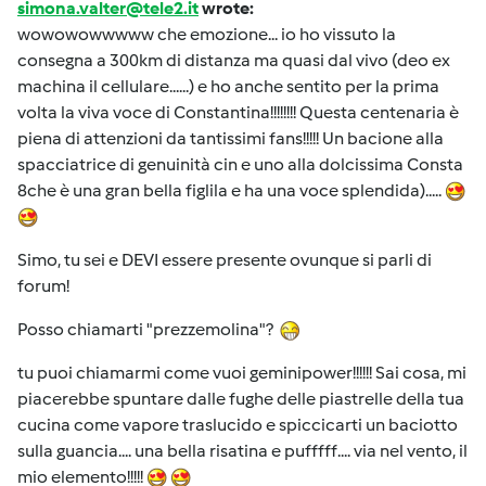
simona.valter@tele2.it
wrote:
wowowowwwww che emozione... io ho vissuto la
consegna a 300km di distanza ma quasi dal vivo (deo ex
machina il cellulare......) e ho anche sentito per la prima
volta la viva voce di Constantina!!!!!!!! Questa centenaria è
piena di attenzioni da tantissimi fans!!!!! Un bacione alla
spacciatrice di genuinità cin e uno alla dolcissima Consta
8che è una gran bella figlila e ha una voce splendida).....
Simo, tu sei e DEVI essere presente ovunque si parli di
forum!
Posso chiamarti "prezzemolina"?
tu puoi chiamarmi come vuoi geminipower!!!!!! Sai cosa, mi
piacerebbe spuntare dalle fughe delle piastrelle della tua
cucina come vapore traslucido e spiccicarti un baciotto
sulla guancia.... una bella risatina e pufffff.... via nel vento, il
mio elemento!!!!!