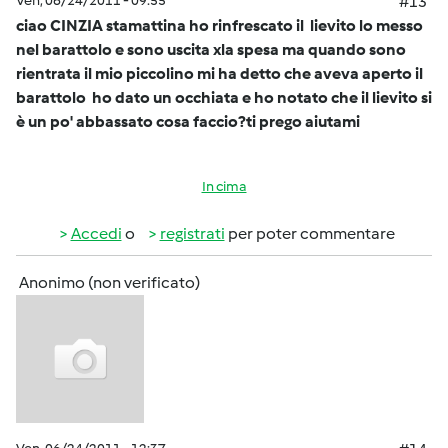
Ven, 06/24/2011 - 09:55
#13
ciao CINZIA stamattina ho rinfrescato il lievito lo messo
nel barattolo e sono uscita xla spesa ma quando sono
rientrata il mio piccolino mi ha detto che aveva aperto il
barattolo ho dato un occhiata e ho notato che il lievito si
è un po' abbassato cosa faccio?ti prego aiutami
In cima
Accedi
o
registrati
per poter commentare
Anonimo (non verificato)