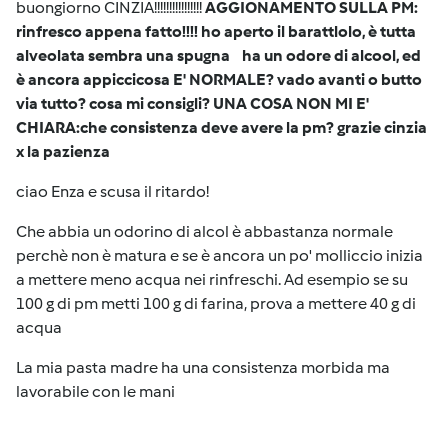
buongiorno CINZIA!!!!!!!!!!!!!!!!
AGGIONAMENTO SULLA PM:
rinfresco appena fatto!!!! ho aperto il barattlolo, è tutta
alveolata sembra una spugna
ha un odore di alcool, ed
è ancora appiccicosa E' NORMALE? vado avanti o butto
via tutto? cosa mi consigli? UNA COSA NON MI E'
CHIARA:che consistenza deve avere la pm? grazie cinzia
x la pazienza
ciao Enza e scusa il ritardo!
Che abbia un odorino di alcol è abbastanza normale
perchè non è matura e se è ancora un po' molliccio inizia
a mettere meno acqua nei rinfreschi. Ad esempio se su
100 g di pm metti 100 g di farina, prova a mettere 40 g di
acqua
La mia pasta madre ha una consistenza morbida ma
lavorabile con le mani