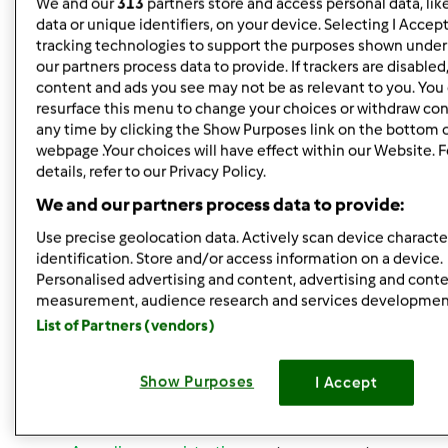
We and our
313
partners store and access personal data, lik
Eccoci immortalate nel momento del passa-pasta-
data or unique identifiers, on your device. Selecting I Accep
madre
tracking technologies to support the purposes shown unde
our partners process data to provide. If trackers are disable
Adesso Consta mi raccomando!!! Tienici informate sulle
content and ads you see may not be as relevant to you. You
resurface this menu to change your choices or withdraw con
tue prove
any time by clicking the Show Purposes link on the bottom 
webpage .Your choices will have effect within our Website. 
wowowowwwww che emozione... io ho vissuto la
details, refer to our Privacy Policy.
consegna a 300km di distanza ma quasi dal vivo (deo ex
We and our partners process data to provide:
machina il cellulare......) e ho anche sentito per la prima
Use precise geolocation data. Actively scan device character
volta la viva voce di Constantina!!!!!!!! Questa centenaria è
identification. Store and/or access information on a device.
piena di attenzioni da tantissimi fans!!!!! Un bacione alla
Personalised advertising and content, advertising and cont
spacciatrice di genuinità cin e uno alla dolcissima Consta
measurement, audience research and services developmen
8che è una gran bella figlila e ha una voce splendida).....
List of Partners (vendors)
Show Purposes
I Accept
In cima