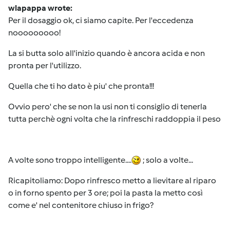
wlapappa wrote:
Per il dosaggio ok, ci siamo capite. Per l'eccedenza
nooooooooo!
La si butta solo all'inizio quando è ancora acida e non
pronta per l'utilizzo.
Quella che ti ho dato è piu' che pronta!!!
Ovvio pero' che se non la usi non ti consiglio di tenerla
tutta perchè ogni volta che la rinfreschi raddoppia il peso
A volte sono troppo intelligente....
; solo a volte...
Ricapitoliamo: Dopo rinfresco metto a lievitare al riparo
o in forno spento per 3 ore; poi la pasta la metto così
come e' nel contenitore chiuso in frigo?