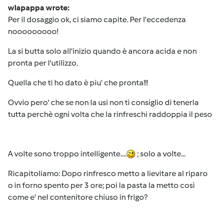
wlapappa wrote:
Per il dosaggio ok, ci siamo capite. Per l'eccedenza
nooooooooo!
La si butta solo all'inizio quando è ancora acida e non
pronta per l'utilizzo.
Quella che ti ho dato è piu' che pronta!!!
Ovvio pero' che se non la usi non ti consiglio di tenerla
tutta perchè ogni volta che la rinfreschi raddoppia il peso
A volte sono troppo intelligente....
; solo a volte...
Ricapitoliamo: Dopo rinfresco metto a lievitare al riparo
o in forno spento per 3 ore; poi la pasta la metto così
come e' nel contenitore chiuso in frigo?