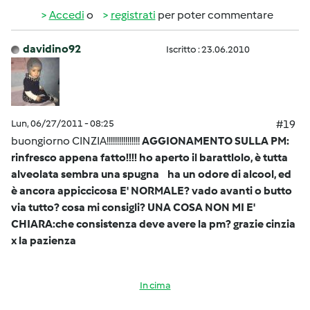
Accedi
o
registrati
per poter commentare
davidino92
Iscritto : 23.06.2010
Lun, 06/27/2011 - 08:25
#19
buongiorno CINZIA!!!!!!!!!!!!!!!!
AGGIONAMENTO SULLA PM:
rinfresco appena fatto!!!! ho aperto il barattlolo, è tutta
alveolata sembra una spugna ha un odore di alcool, ed
è ancora appiccicosa E' NORMALE? vado avanti o butto
via tutto? cosa mi consigli? UNA COSA NON MI E'
CHIARA:che consistenza deve avere la pm? grazie cinzia
x la pazienza
In cima