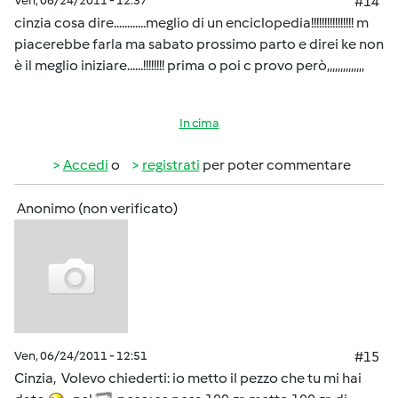
Ven, 06/24/2011 - 12:37
#14
cinzia cosa dire............meglio di un enciclopedia!!!!!!!!!!!!!!!! m
piacerebbe farla ma sabato prossimo parto e direi ke non
è il meglio iniziare......!!!!!!!! prima o poi c provo però,,,,,,,,,,,,,,
In cima
Accedi
o
registrati
per poter commentare
Anonimo (non verificato)
Ven, 06/24/2011 - 12:51
#15
Cinzia, Volevo chiederti: io metto il pezzo che tu mi hai