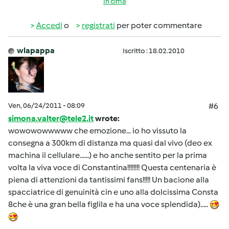
In cima
Accedi
o
registrati
per poter commentare
wlapappa
Iscritto : 18.02.2010
Ven, 06/24/2011 - 08:09
#6
simona.valter@tele2.it
wrote:
wowowowwwww che emozione... io ho vissuto la
consegna a 300km di distanza ma quasi dal vivo (deo ex
machina il cellulare......) e ho anche sentito per la prima
volta la viva voce di Constantina!!!!!!!! Questa centenaria è
piena di attenzioni da tantissimi fans!!!!! Un bacione alla
spacciatrice di genuinità cin e uno alla dolcissima Consta
8che è una gran bella figlila e ha una voce splendida).....