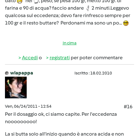
dato
nel
, peso; se pesa 100 gr, metto 100 gr. di
farina e 90 di acqua? faccio andare
2 minuti.Leggevo
qualcosa sul eccedenza; devo fare rinfresco sempre per
100 gr e il resto buttare? Perdonami ma sono un po...
In cima
Accedi
o
registrati
per poter commentare
wlapappa
Iscritto : 18.02.2010
Ven, 06/24/2011 - 12:54
#16
Per il dosaggio ok, ci siamo capite. Per l'eccedenza
nooooooooo!
La si butta solo all'inizio quando è ancora acida e non