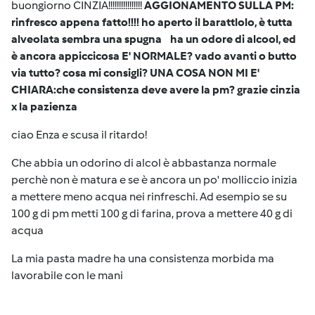
buongiorno CINZIA!!!!!!!!!!!!!!!!
AGGIONAMENTO SULLA PM:
rinfresco appena fatto!!!! ho aperto il barattlolo, è tutta
alveolata sembra una spugna
ha un odore di alcool, ed
è ancora appiccicosa E' NORMALE? vado avanti o butto
via tutto? cosa mi consigli? UNA COSA NON MI E'
CHIARA:che consistenza deve avere la pm? grazie cinzia
x la pazienza
ciao Enza e scusa il ritardo!
Che abbia un odorino di alcol è abbastanza normale
perchè non è matura e se è ancora un po' molliccio inizia
a mettere meno acqua nei rinfreschi. Ad esempio se su
100 g di pm metti 100 g di farina, prova a mettere 40 g di
acqua
La mia pasta madre ha una consistenza morbida ma
lavorabile con le mani