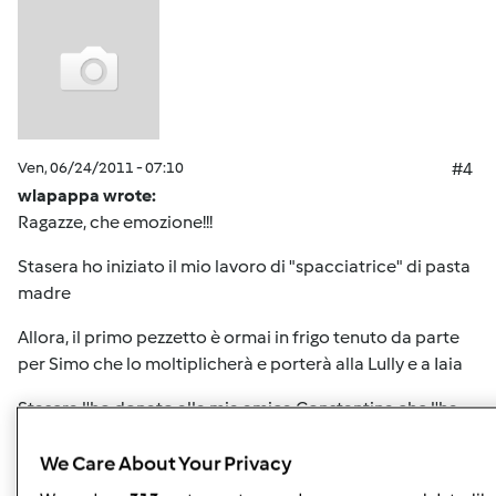
Ven, 06/24/2011 - 07:10
#4
wlapappa wrote:
Ragazze, che emozione!!!
Stasera ho iniziato il mio lavoro di "spacciatrice" di pasta
madre
Allora, il primo pezzetto è ormai in frigo tenuto da parte
per Simo che lo moltiplicherà e porterà alla Lully e a Iaia
Stasera l'ho donato alla mia amica Constantina che l'ha
preso in custodia come fosse un cucciolo da accudire e
coccolare
We Care About Your Privacy