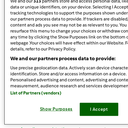
We and our
313
partners store and access personal data, lik
Eccoci immortalate nel momento del passa-pasta-
data or unique identifiers, on your device. Selecting I Accep
madre
tracking technologies to support the purposes shown unde
our partners process data to provide. If trackers are disable
Adesso Consta mi raccomando!!! Tienici informate sulle
content and ads you see may not be as relevant to you. You
resurface this menu to change your choices or withdraw con
tue prove
any time by clicking the Show Purposes link on the bottom 
webpage .Your choices will have effect within our Website. 
wowowowwwww che emozione... io ho vissuto la
details, refer to our Privacy Policy.
consegna a 300km di distanza ma quasi dal vivo (deo ex
We and our partners process data to provide:
machina il cellulare......) e ho anche sentito per la prima
Use precise geolocation data. Actively scan device character
volta la viva voce di Constantina!!!!!!!! Questa centenaria è
identification. Store and/or access information on a device.
piena di attenzioni da tantissimi fans!!!!! Un bacione alla
Personalised advertising and content, advertising and cont
spacciatrice di genuinità cin e uno alla dolcissima Consta
measurement, audience research and services developmen
8che è una gran bella figlila e ha una voce splendida).....
List of Partners (vendors)
Show Purposes
I Accept
In cima