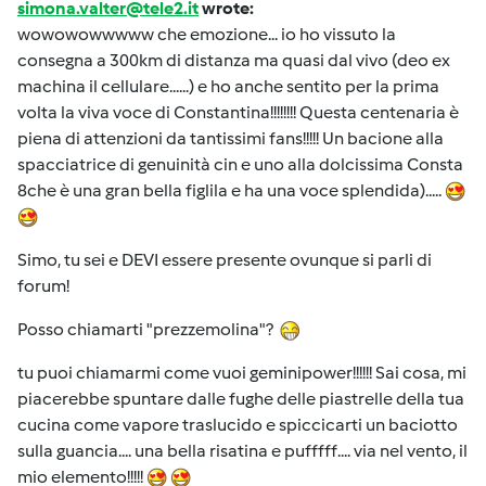
simona.valter@tele2.it
wrote:
wowowowwwww che emozione... io ho vissuto la
consegna a 300km di distanza ma quasi dal vivo (deo ex
machina il cellulare......) e ho anche sentito per la prima
volta la viva voce di Constantina!!!!!!!! Questa centenaria è
piena di attenzioni da tantissimi fans!!!!! Un bacione alla
spacciatrice di genuinità cin e uno alla dolcissima Consta
8che è una gran bella figlila e ha una voce splendida).....
Simo, tu sei e DEVI essere presente ovunque si parli di
forum!
Posso chiamarti "prezzemolina"?
tu puoi chiamarmi come vuoi geminipower!!!!!! Sai cosa, mi
piacerebbe spuntare dalle fughe delle piastrelle della tua
cucina come vapore traslucido e spiccicarti un baciotto
sulla guancia.... una bella risatina e pufffff.... via nel vento, il
mio elemento!!!!!