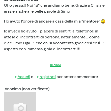
Oho yessss!!! Noi ''si'' che andiamo bene; Grazie a Cinzia e
grazie anche alle belle parole di Simo
Ho avuto l'onore di andare a casa della mia ''mentore''
Io invece ho avuto il piacere di sentirti al telefono!!! in
attesa di incontrarti di persona, naturlamente.... come
dice il mio Liga...."..che chi si accontenta gode così così...."...
aspetto con immensa gioia di incontrarti!!!!
In cima
Accedi
o
registrati
per poter commentare
Anonimo (non verificato)