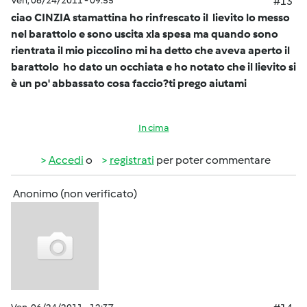
Ven, 06/24/2011 - 09:55
#13
ciao CINZIA stamattina ho rinfrescato il lievito lo messo
nel barattolo e sono uscita xla spesa ma quando sono
rientrata il mio piccolino mi ha detto che aveva aperto il
barattolo ho dato un occhiata e ho notato che il lievito si
è un po' abbassato cosa faccio?ti prego aiutami
In cima
Accedi
o
registrati
per poter commentare
Anonimo (non verificato)