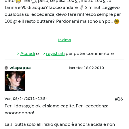
dato
nel
, peso; se pesa 100 gr, metto 100 gr. di
farina e 90 di acqua? faccio andare
2 minuti.Leggevo
qualcosa sul eccedenza; devo fare rinfresco sempre per
100 gr e il resto buttare? Perdonami ma sono un po...
In cima
Accedi
o
registrati
per poter commentare
wlapappa
Iscritto : 18.02.2010
Ven, 06/24/2011 - 12:54
#16
Per il dosaggio ok, ci siamo capite. Per l'eccedenza
nooooooooo!
La si butta solo all'inizio quando è ancora acida e non