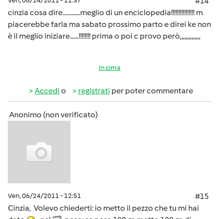
Ven, 06/24/2011 - 12:37
#14
cinzia cosa dire............meglio di un enciclopedia!!!!!!!!!!!!!!!! m
piacerebbe farla ma sabato prossimo parto e direi ke non
è il meglio iniziare......!!!!!!!! prima o poi c provo però,,,,,,,,,,,,,,
In cima
Accedi
o
registrati
per poter commentare
Anonimo (non verificato)
Ven, 06/24/2011 - 12:51
#15
Cinzia, Volevo chiederti: io metto il pezzo che tu mi hai