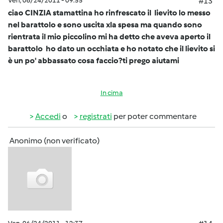
Ven, 06/24/2011 - 09:55
#13
ciao CINZIA stamattina ho rinfrescato il lievito lo messo
nel barattolo e sono uscita xla spesa ma quando sono
rientrata il mio piccolino mi ha detto che aveva aperto il
barattolo ho dato un occhiata e ho notato che il lievito si
è un po' abbassato cosa faccio?ti prego aiutami
In cima
Accedi
o
registrati
per poter commentare
Anonimo (non verificato)