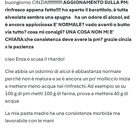
buongiorno CINZIA!!!!!!!!!!!!!!!!
AGGIONAMENTO SULLA PM:
rinfresco appena fatto!!!! ho aperto il barattlolo, è tutta
alveolata sembra una spugna
ha un odore di alcool, ed
è ancora appiccicosa E' NORMALE? vado avanti o butto
via tutto? cosa mi consigli? UNA COSA NON MI E'
CHIARA:che consistenza deve avere la pm? grazie cinzia
x la pazienza
ciao Enza e scusa il ritardo!
Che abbia un odorino di alcol è abbastanza normale
perchè non è matura e se è ancora un po' molliccio inizia
a mettere meno acqua nei rinfreschi. Ad esempio se su
100 g di pm metti 100 g di farina, prova a mettere 40 g di
acqua
La mia pasta madre ha una consistenza morbida ma
lavorabile con le mani