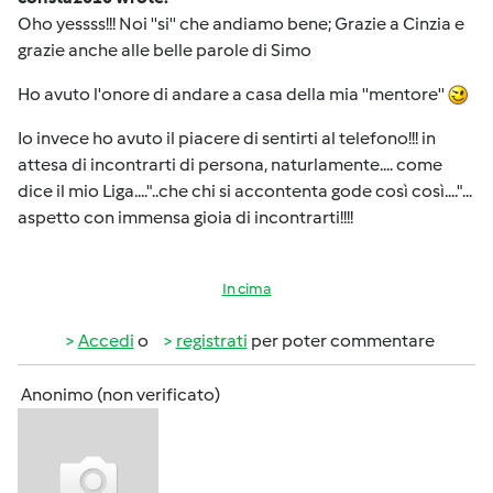
Oho yessss!!! Noi ''si'' che andiamo bene; Grazie a Cinzia e
grazie anche alle belle parole di Simo
Ho avuto l'onore di andare a casa della mia ''mentore''
Io invece ho avuto il piacere di sentirti al telefono!!! in
attesa di incontrarti di persona, naturlamente.... come
dice il mio Liga...."..che chi si accontenta gode così così...."...
aspetto con immensa gioia di incontrarti!!!!
In cima
Accedi
o
registrati
per poter commentare
Anonimo (non verificato)