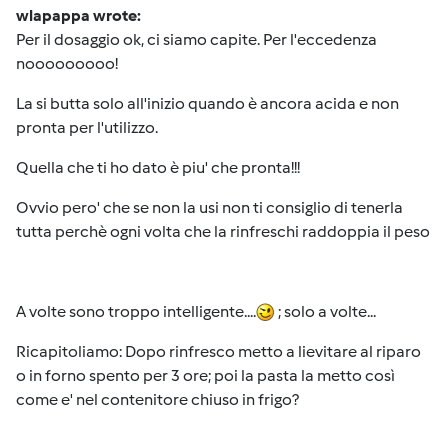
wlapappa wrote:
Per il dosaggio ok, ci siamo capite. Per l'eccedenza
nooooooooo!
La si butta solo all'inizio quando è ancora acida e non
pronta per l'utilizzo.
Quella che ti ho dato è piu' che pronta!!!
Ovvio pero' che se non la usi non ti consiglio di tenerla
tutta perchè ogni volta che la rinfreschi raddoppia il peso
A volte sono troppo intelligente....
; solo a volte...
Ricapitoliamo: Dopo rinfresco metto a lievitare al riparo
o in forno spento per 3 ore; poi la pasta la metto così
come e' nel contenitore chiuso in frigo?