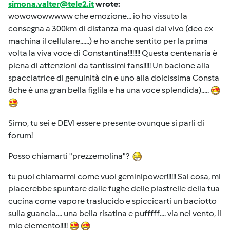
simona.valter@tele2.it
wrote:
wowowowwwww che emozione... io ho vissuto la
consegna a 300km di distanza ma quasi dal vivo (deo ex
machina il cellulare......) e ho anche sentito per la prima
volta la viva voce di Constantina!!!!!!!! Questa centenaria è
piena di attenzioni da tantissimi fans!!!!! Un bacione alla
spacciatrice di genuinità cin e uno alla dolcissima Consta
8che è una gran bella figlila e ha una voce splendida).....
Simo, tu sei e DEVI essere presente ovunque si parli di
forum!
Posso chiamarti "prezzemolina"?
tu puoi chiamarmi come vuoi geminipower!!!!!! Sai cosa, mi
piacerebbe spuntare dalle fughe delle piastrelle della tua
cucina come vapore traslucido e spiccicarti un baciotto
sulla guancia.... una bella risatina e pufffff.... via nel vento, il
mio elemento!!!!!