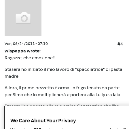
Ven, 06/24/2011 - 07:10
#4
wlapappa wrote:
Ragazze, che emozione!!!
Stasera ho iniziato il mio lavoro di "spacciatrice" di pasta
madre
Allora, il primo pezzetto è ormai in frigo tenuto da parte
per Simo che lo moltiplicherà e porterà alla Lully e a Iaia
Stasera l'ho donato alla mia amica Constantina che l'ha
preso in custodia come fosse un cucciolo da accudire e
coccolare
We Care About Your Privacy