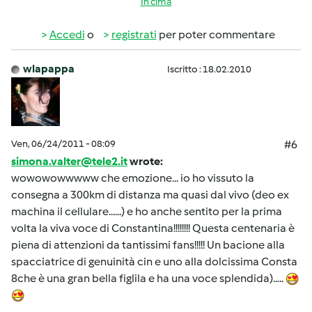
In cima
Accedi
o
registrati
per poter commentare
wlapappa
Iscritto : 18.02.2010
Ven, 06/24/2011 - 08:09
#6
simona.valter@tele2.it
wrote:
wowowowwwww che emozione... io ho vissuto la
consegna a 300km di distanza ma quasi dal vivo (deo ex
machina il cellulare......) e ho anche sentito per la prima
volta la viva voce di Constantina!!!!!!!! Questa centenaria è
piena di attenzioni da tantissimi fans!!!!! Un bacione alla
spacciatrice di genuinità cin e uno alla dolcissima Consta
8che è una gran bella figlila e ha una voce splendida).....