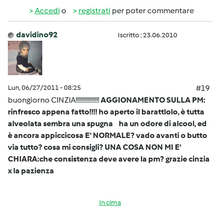
Accedi
o
registrati
per poter commentare
davidino92
Iscritto : 23.06.2010
Lun, 06/27/2011 - 08:25
#19
buongiorno CINZIA!!!!!!!!!!!!!!!!
AGGIONAMENTO SULLA PM:
rinfresco appena fatto!!!! ho aperto il barattlolo, è tutta
alveolata sembra una spugna ha un odore di alcool, ed
è ancora appiccicosa E' NORMALE? vado avanti o butto
via tutto? cosa mi consigli? UNA COSA NON MI E'
CHIARA:che consistenza deve avere la pm? grazie cinzia
x la pazienza
In cima