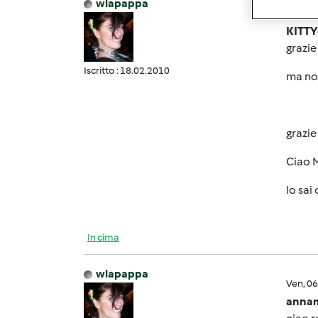
wlapappa
Ven, 0
KITTY
grazie
Iscritto : 18.02.2010
ma non
grazi
Ciao 
lo sai
In cima
wlapappa
Ven, 0
annam