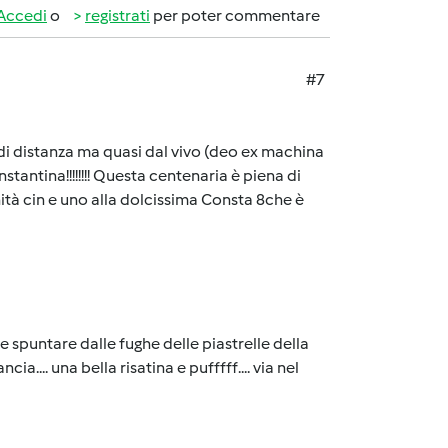
Accedi
o
registrati
per poter commentare
#7
 distanza ma quasi dal vivo (deo ex machina
onstantina!!!!!!!! Questa centenaria è piena di
inità cin e uno alla dolcissima Consta 8che è
 spuntare dalle fughe delle piastrelle della
.... una bella risatina e pufffff.... via nel