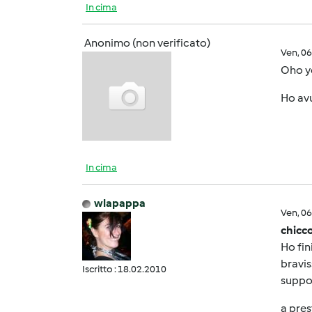
In cima
Anonimo (non verificato)
Ven, 0
Oho ye
Ho avu
In cima
wlapappa
Ven, 0
chicc
Ho fin
bravis
Iscritto : 18.02.2010
suppor
a pres