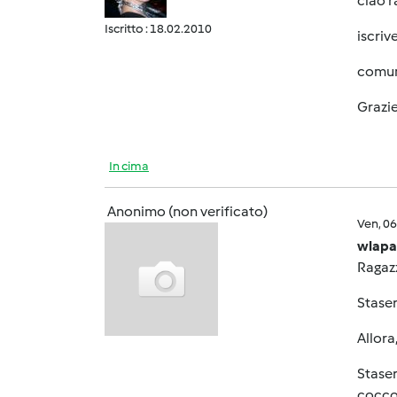
ciao r
Iscritto : 18.02.2010
iscrive
comun
Grazie
In cima
Anonimo (non verificato)
Ven, 0
wlapa
Ragazz
Staser
Allora
Staser
cocco