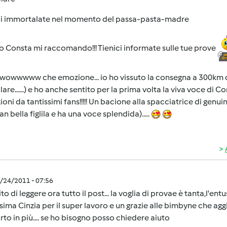
i immortalate nel momento del passa-pasta-madre
 Consta mi raccomando!!! Tienici informate sulle tue prove
owwwww che emozione... io ho vissuto la consegna a 300km di
lulare......) e ho anche sentito per la prima volta la viva voce di C
ioni da tantissimi fans!!!!! Un bacione alla spacciatrice di genu
an bella figlila e ha una voce splendida).....
6/24/2011 - 07:56
ito di leggere ora tutto il post... la voglia di provae è tanta,l'en
sima Cinzia per il super lavoro e un grazie alle bimbyne che ag
to in più.... se ho bisogno posso chiedere aiuto