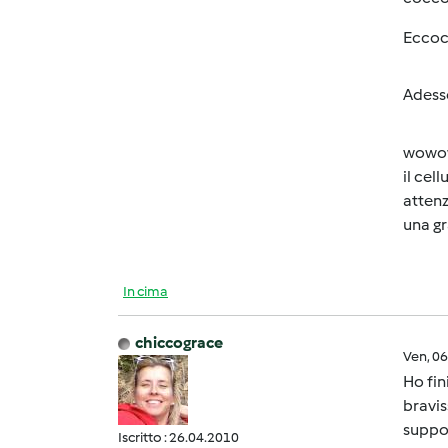
Eccoc
Adesso
wowow
il cel
attenz
una gr
In cima
chiccograce
Ven, 0
Ho fin
bravis
suppor
Iscritto : 26.04.2010