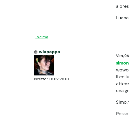
a pres
Luana
In cima
wlapappa
Ven, 0
simon
wowow
il cel
Iscritto : 18.02.2010
attenz
una gr
Simo, 
Posso