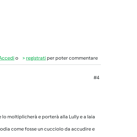
Accedi
o
registrati
per poter commentare
#4
lo moltiplicherà e porterà alla Lully e a Iaia
stodia come fosse un cucciolo da accudire e