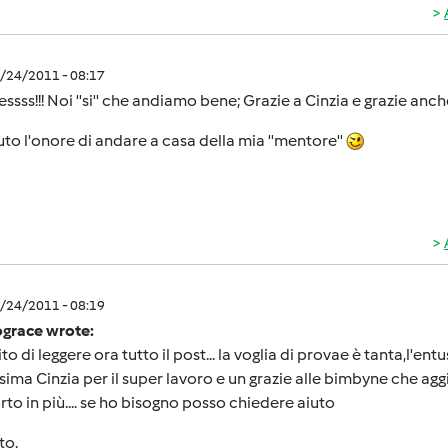
6/24/2011 - 08:17
ssss!!! Noi ''si'' che andiamo bene; Grazie a Cinzia e grazie anch
to l'onore di andare a casa della mia ''mentore''
6/24/2011 - 08:19
ograce wrote:
ito di leggere ora tutto il post... la voglia di provae è tanta,l'en
sima Cinzia per il super lavoro e un grazie alle bimbyne che ag
to in più.... se ho bisogno posso chiedere aiuto
to.