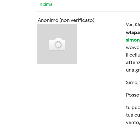
In cima
Anonimo (non verificato)
Ven, 0
wlapa
simon
wowow
il cel
attenz
una gr
Simo, 
Posso
tu puo
tua cu
vento,