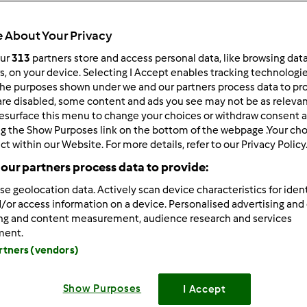
 per:
Risultati per pagina:
 About Your Privacy
ultati più recenti
10
our
313
partners store and access personal data, like browsing dat
rs, on your device. Selecting I Accept enables tracking technologi
he purposes shown under we and our partners process data to prov
are disabled, some content and ads you see may not be as relevan
esurface this menu to change your choices or withdraw consent a
ng the Show Purposes link on the bottom of the webpage .Your choi
ct within our Website. For more details, refer to our Privacy Policy
6/24/2011 - 06:45
our partners process data to provide:
agazze , volete regalare la vostra preziosa pasta madre ?
se geolocation data. Actively scan device characteristics for ident
tevi al sito
/or access information on a device. Personalised advertising and
ing and content measurement, audience research and services
ità del cibo pasta madre
ment.
artners (vendors)
Show Purposes
I Accept