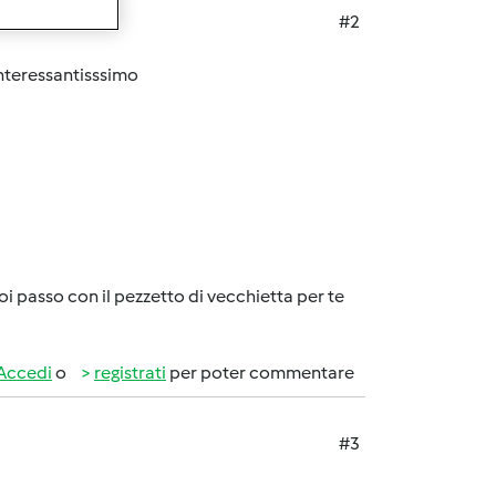
#2
è interessantisssimo
 poi passo con il pezzetto di vecchietta per te
Accedi
o
registrati
per poter commentare
#3