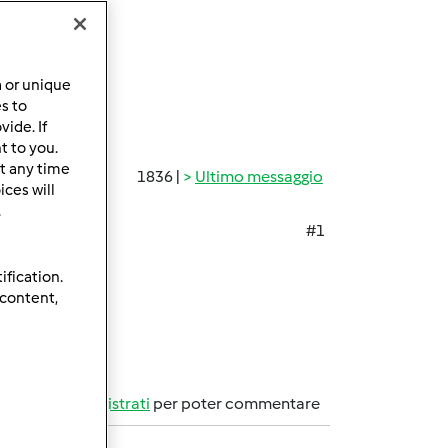
a or unique
es to
ide. If
t to you.
t any time
1836 |
Ultimo messaggio
ces will
.
#1
ification.
 content,
Accedi
o
registrati
per poter commentare