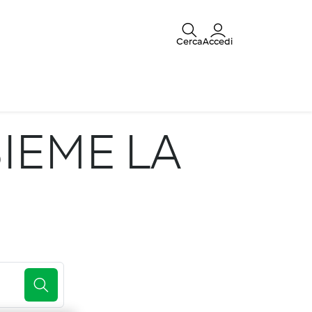
Cerca
Accedi
IEME LA
E