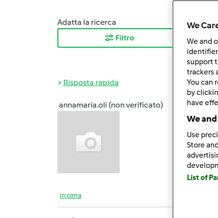
Adatta la ricerca
Ordina
We Care
Filtro
I ris
We and 
identifie
support t
trackers 
Risposta rapida
You can r
by clicki
have effe
annamaria.oli (non verificato)
Ven, 0
We and 
ciao r
Use preci
iscrive
Store and
advertis
comun
develop
List of P
In cima