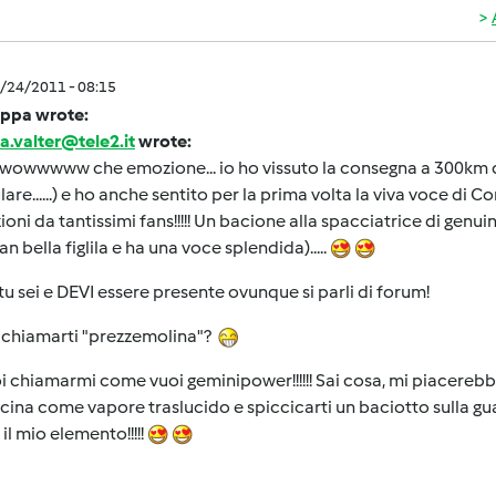
6/24/2011 - 08:15
ppa wrote:
a.valter@tele2.it
wrote:
owwwww che emozione... io ho vissuto la consegna a 300km di
lulare......) e ho anche sentito per la prima volta la viva voce di C
ioni da tantissimi fans!!!!! Un bacione alla spacciatrice di genu
an bella figlila e ha una voce splendida).....
tu sei e DEVI essere presente ovunque si parli di forum!
 chiamarti "prezzemolina"?
i chiamarmi come vuoi geminipower!!!!!! Sai cosa, mi piacerebbe
cina come vapore traslucido e spiccicarti un baciotto sulla guancia
 il mio elemento!!!!!