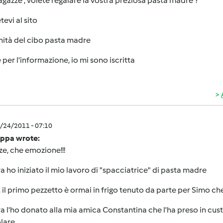
agazze , volete regalare la vostra preziosa pasta madre ?
tevi al sito
ità del cibo pasta madre
 per l'informazione, io mi sono iscritta
6/24/2011 - 07:10
ppa wrote:
e, che emozione!!!
a ho iniziato il mio lavoro di "spacciatrice" di pasta madre
, il primo pezzetto è ormai in frigo tenuto da parte per Simo che 
a l'ho donato alla mia amica Constantina che l'ha preso in cu
lare