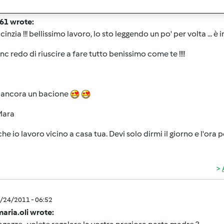
6/24/2011 - 06:52
61 wrote:
 cinzia !!! bellissimo lavoro, lo sto leggendo un po' per volta ... 
c redo di riuscire a fare tutto benissimo come te !!!!
e ancora un bacione
Mara
 che io lavoro vicino a casa tua. Devi solo dirmi il giorno e l'ora
6/24/2011 - 06:52
aria.oli wrote: