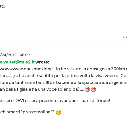
to.
6/24/2011 - 08:09
a.valter@tele2.it
wrote:
owwwww che emozione... io ho vissuto la consegna a 300km di
lulare......) e ho anche sentito per la prima volta la viva voce di C
ioni da tantissimi fans!!!!! Un bacione alla spacciatrice di genu
an bella figlila e ha una voce splendida).....
tu sei e DEVI essere presente ovunque si parli di forum!
 chiamarti "prezzemolina"?