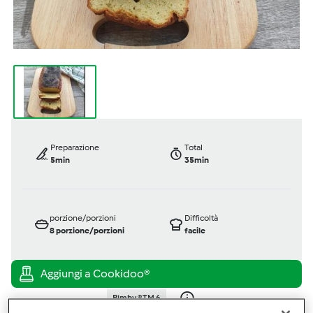
Preparazione
Total
5min
35min
porzione/porzioni
Difficoltà
8
porzione/porzioni
facile
Bimby ® TM 6