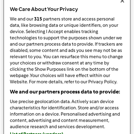
da
Cucina con Cinzia
published: 31-05-2024
We Care About Your Privacy
Aggiungi alle mie raccolte
We and our
315
partners store and access personal
data, like browsing data or unique identifiers, on your
condividi la ricetta
device. Selecting I Accept enables tracking
technologies to support the purposes shown under we
Crea variante
and our partners process data to provide. If trackers are
disabled, some content and ads you see may not be as
relevant to you. You can resurface this menu to change
your choices or withdraw consent at any time by
clicking the Show Purposes link on the bottom of the
webpage .Your choices will have effect within our
Website. For more details, refer to our Privacy Policy.
Ingredienti
We and our partners process data to provide:
Pagnotta di ceci
Use precise geolocation data. Actively scan device
500
grammo
farina di ceci
characteristics for identification. Store and/or access
400
grammo
acqua
information on a device. Personalised advertising and
20
grammo
Cuticola di psillio
content, advertising and content measurement,
audience research and services development.
6
grammo
lievito di birra fresco
List of Partners (vendors)