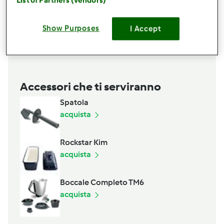
20
grammo
olio
1
cucchiaino
sale fino
q.b.
semi di chia,
o quello che si preferisce
Show Purposes
I Accept
Aggiungi alla lista della spesa
Accessori che ti serviranno
Spatola
acquista
Rockstar Kim
acquista
Boccale Completo TM6
acquista