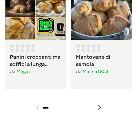
Panini croccanti ma
Mantovane di
soffici a lunga
semola
lievitazione
da
Magat
da
Marzia1804