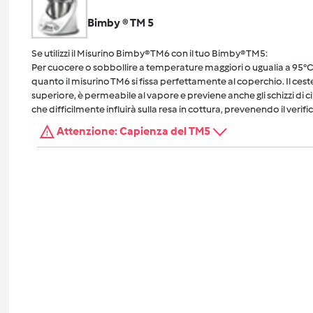
Bimby ® TM 5
Se utilizzi il Misurino Bimby® TM6 con il tuo Bimby® TM5:
Per cuocere o sobbollire a temperature maggiori o ugualia a 95°C, 
quanto il misurino TM6 si fissa perfettamente al coperchio. Il cest
superiore, è permeabile al vapore e previene anche gli schizzi di 
che difficilmente influirà sulla resa in cottura, prevenendo il verific
Attenzione: Capienza del TM5