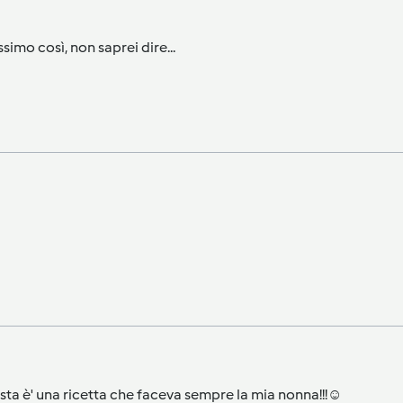
imo così, non saprei dire...
sta è' una ricetta che faceva sempre la mia nonna!!!☺️