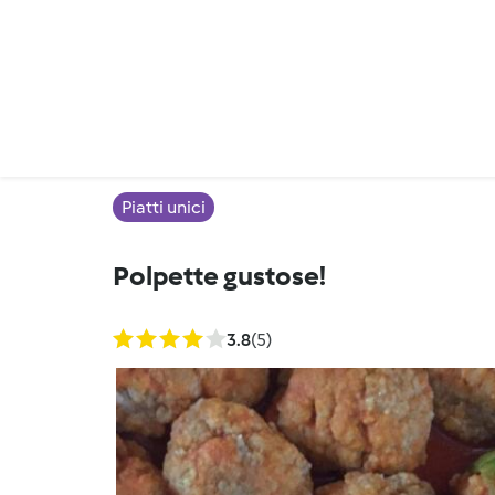
Piatti unici
Polpette gustose!
3.8
(5)