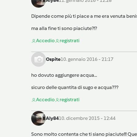
Aly84
11. gennaio 2016 - 12:28
Dipende come più ti piace a me era venuta beniss
ma alla fine ti sono piaciute?!?
Accedi
o
registrati
Ospite
10. gennaio 2016 - 21:17
ho dovuto aggiungere acqua...
sicuro delle quantita di sugo e acqua???
Accedi
o
registrati
Aly84
10. dicembre 2015 - 12:44
Sono molto contenta che ti siano piaciute!!! Que