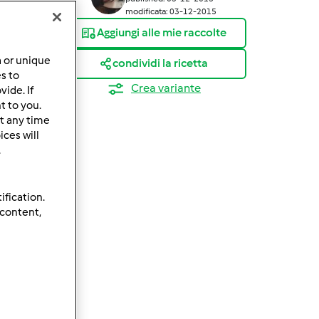
modificata: 03-12-2015
Aggiungi alle mie raccolte
a or unique
condividi la ricetta
es to
Crea variante
ide. If
t to you.
t any time
ces will
.
ification.
 content,