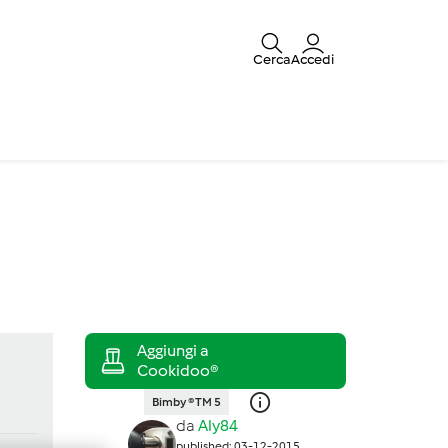
Cerca
Accedi
Bimby ® TM 5
da
Aly84
published: 03-12-2015