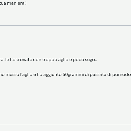
 tua maniera!!
tera..le ho trovate con troppo aglio e poco sugo..
n ho messo l'aglio e ho aggiunto 50grammi di passata di pomodor