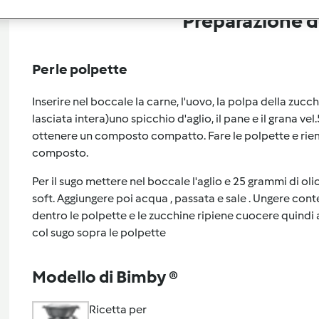
Preparazione de
Per le polpette
Inserire nel boccale la carne, l'uovo, la polpa della z
lasciata intera)uno spicchio d'aglio, il pane e il grana v
ottenere un composto compatto. Fare le polpette e rie
composto.
Per il sugo mettere nel boccale l'aglio e 25 grammi di olio
soft. Aggiungere poi acqua , passata e sale . Ungere c
dentro le polpette e le zucchine ripiene cuocere quindi 
col sugo sopra le polpette
Modello di Bimby ®
Ricetta per