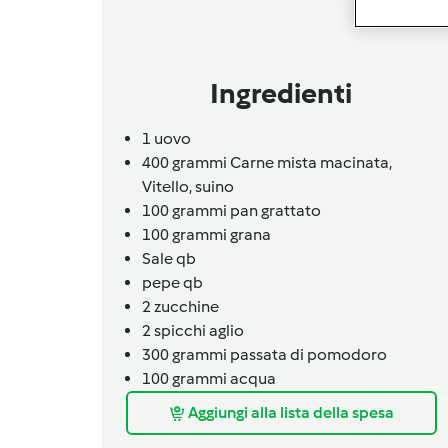
Ingredienti
1
uovo
400
grammi
Carne mista macinata,
Vitello, suino
100
grammi
pan grattato
100
grammi
grana
Sale qb
pepe qb
2
zucchine
2
spicchi
aglio
300
grammi
passata di pomodoro
100
grammi
acqua
Aggiungi alla lista della spesa