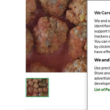
We Care
We and 
identifie
support t
trackers 
You can r
by clicki
have effe
We and 
Use preci
Store and
advertis
develop
List of P