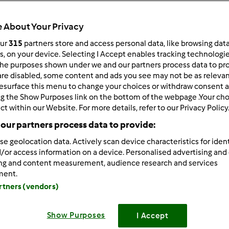
Total
35min
 About Your Privacy
our
315
partners store and access personal data, like browsing dat
rs, on your device. Selecting I Accept enables tracking technologi
he purposes shown under we and our partners process data to prov
porzione/porzioni
4
porzione/porzioni
are disabled, some content and ads you see may not be as relevan
esurface this menu to change your choices or withdraw consent a
ng the Show Purposes link on the bottom of the webpage .Your choi
ct within our Website. For more details, refer to our Privacy Policy
Difficoltà
our partners process data to provide:
facile
se geolocation data. Actively scan device characteristics for ident
/or access information on a device. Personalised advertising and
ing and content measurement, audience research and services
ment.
artners (vendors)
Show Purposes
I Accept