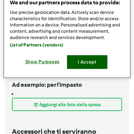
We and our partners process data to provide:
1
pomodoro maturo
10
foglie
basilico fresco
Use precise geolocation data. Actively scan device
1
porro o cipolla
characteristics for identification. Store and/or access
1
spicchio
aglio
information on a device. Personalised advertising and
content, advertising and content measurement,
1
cucchiaio
prezzemolo tritato
audience research and services development.
2
uova
List of Partners (vendors)
4
cucchiai rasi
Parmigiano grattugiato
4
cucchiai rasi
pane grattuggiato
1
mozzarella di bufala
Show Purposes
I Accept
1
cucchiaino raso
dado vegetale Bimby
olio evo qb
Ad esempio: per l’impasto
Aggiungi alla lista della spesa
Accessori che ti serviranno