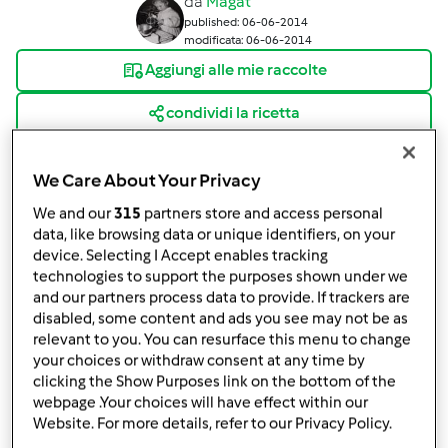
da
Magat
published: 06-06-2014
modificata: 06-06-2014
Aggiungi alle mie raccolte
condividi la ricetta
Crea variante
We Care About Your Privacy
We and our
315
partners store and access personal
data, like browsing data or unique identifiers, on your
device. Selecting I Accept enables tracking
technologies to support the purposes shown under we
Ingredienti
and our partners process data to provide. If trackers are
disabled, some content and ads you see may not be as
Ad esempio: per l’impasto
relevant to you. You can resurface this menu to change
your choices or withdraw consent at any time by
4
zucchine,
lunghe o tonde
clicking the Show Purposes link on the bottom of the
10
foglioline
spinaci
webpage .Your choices will have effect within our
1
cucchiaino colmo
piselli surgelati
Website. For more details, refer to our Privacy Policy.
1
costA di sedano a pezzi