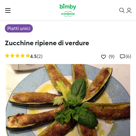
Piatti unici
Zucchine ripiene di verdure
4.5
(2)
(6)
(9)