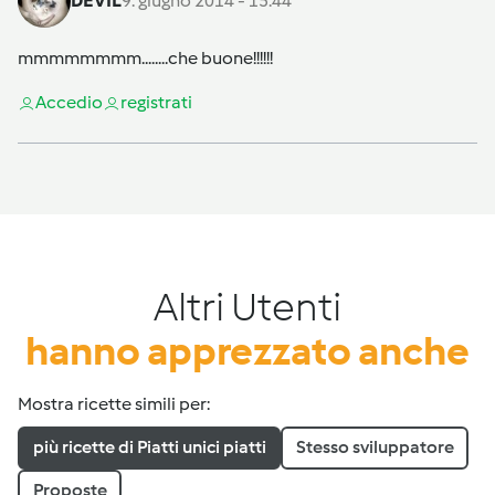
DEVIL
9. giugno 2014 - 15:44
mmmmmmmm........che buone!!!!!!
Accedi
o
registrati
Altri Utenti
hanno apprezzato anche
Mostra ricette simili per:
più ricette di Piatti unici piatti
Stesso sviluppatore
Proposte