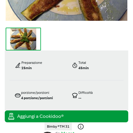
Preparazione
Total
25min
45min
porzione/porzioni
Difficoltà
4
porzione/porzioni
--
Bimby ® TM 31