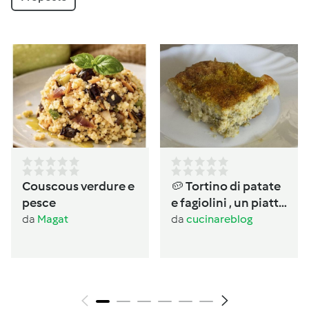
Couscous verdure e
🥔 Tortino di patate
pesce
e fagiolini , un piatto
completo salvacena
da
Magat
da
cucinareblog