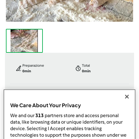
Preparazione
Total
0min
0min
porzione/porzioni
Difficoltà
6
porzione/porzioni
--
We Care About Your Privacy
We and our
313
partners store and access personal
data, like browsing data or unique identifiers, on your
device. Selecting I Accept enables tracking
da
Mary2584
technologies to support the purposes shown under we
published: 22-11-2021