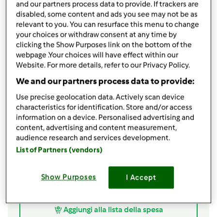
and our partners process data to provide. If trackers are
disabled, some content and ads you see may not be as
Aggiungi alle mie raccolte
relevant to you. You can resurface this menu to change
your choices or withdraw consent at any time by
condividi la ricetta
clicking the Show Purposes link on the bottom of the
webpage .Your choices will have effect within our
Website. For more details, refer to our Privacy Policy.
We and our partners process data to provide:
Use precise geolocation data. Actively scan device
characteristics for identification. Store and/or access
Ingredienti
information on a device. Personalised advertising and
content, advertising and content measurement,
Gnocchi veloci di semola rimacinata
audience research and services development.
350 g.
acqua
List of Partners (vendors)
5 g.
sale fino
10 g.
olio extravergine di oliva
Show Purposes
I Accept
300 g.
semola rimacinata di grano duro
200 g.
farina 00
Aggiungi alla lista della spesa