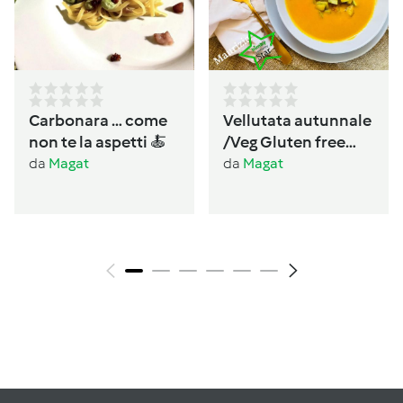
Carbonara … come
Vellutata autunnale
non te la aspetti 🍝
/Veg Gluten free
Lactos free
da
Magat
da
Magat