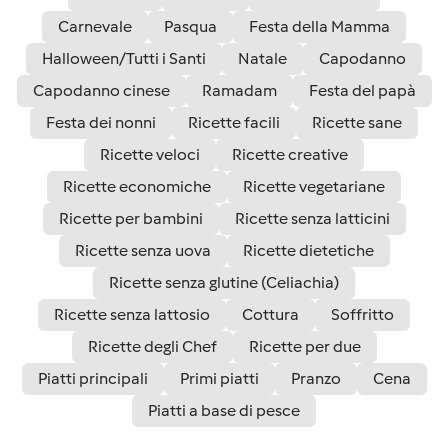
Carnevale
Pasqua
Festa della Mamma
Halloween/Tutti i Santi
Natale
Capodanno
Capodanno cinese
Ramadam
Festa del papà
Festa dei nonni
Ricette facili
Ricette sane
Ricette veloci
Ricette creative
Ricette economiche
Ricette vegetariane
Ricette per bambini
Ricette senza latticini
Ricette senza uova
Ricette dietetiche
Ricette senza glutine (Celiachia)
Ricette senza lattosio
Cottura
Soffritto
Ricette degli Chef
Ricette per due
Piatti principali
Primi piatti
Pranzo
Cena
Piatti a base di pesce