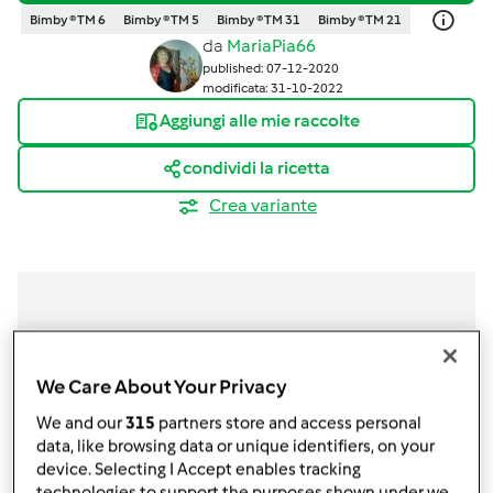
Bimby ® TM 6
Bimby ® TM 5
Bimby ® TM 31
Bimby ® TM 21
da
MariaPia66
published: 07-12-2020
modificata: 31-10-2022
Aggiungi alle mie raccolte
condividi la ricetta
Crea variante
Ingredienti
We Care About Your Privacy
INGREDIENTI
We and our
315
partners store and access personal
100
g
salmone affumicato,
a listarelle
data, like browsing data or unique identifiers, on your
160
g
riso Carnaroli,
cottura 14 minuti
device. Selecting I Accept enables tracking
technologies to support the purposes shown under we