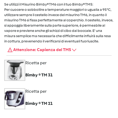
Se utilizzi il Misurino Bimby® TM6 con il tuo Bimby® TM5:
Per cuocere o sobbollire a temperature maggiori o ugualia a 95°C,
utilizzare sempre il cestello invece del misurino TM6, in quanto il
misurino TM6 si fissa perfettamente al coperchio. Il cestello, invece,
si appoggia liberamente sulla parte superiore, è permeabile al
vapore e previene anche gli schizzi di cibo dal boccale. E' una
misura semplice ma necessaria che difficilmente influirà sulla resa
in cottura, prevenendo il verificarsi di eventuali fuoriuscite.
Attenzione: Capienza del TM5
Ricetta per
Bimby ® TM 31
Ricetta per
Bimby ® TM 21