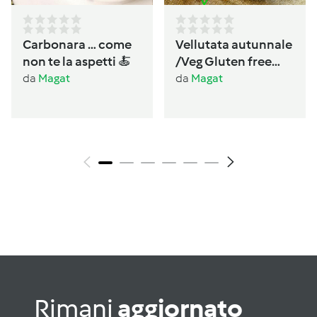
Carbonara … come
Vellutata autunnale
non te la aspetti 🍝
/Veg Gluten free
Lactos free
da
Magat
da
Magat
Rimani
aggiornato