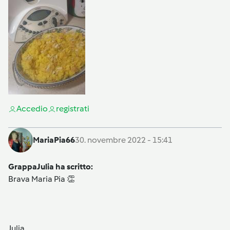
Accedi
o
registrati
MariaPia66
30. novembre 2022 - 15:41
GrappaJulia ha scritto:
Brava Maria Pia 👏
Julia