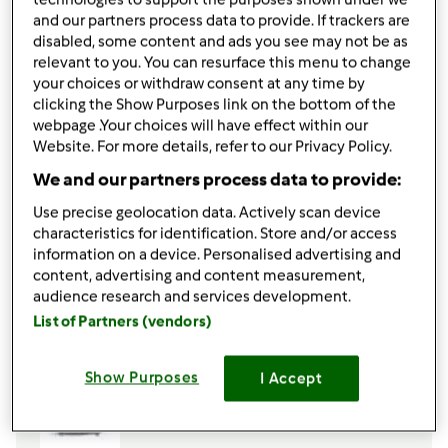
1
bustina di zafferano
and our partners process data to provide. If trackers are
150
g
Mela royal
disabled, some content and ads you see may not be as
20
g
cipolla bianca
relevant to you. You can resurface this menu to change
1/2
spicchio di aglio
your choices or withdraw consent at any time by
1
cucchiaino
di dado vegetale
clicking the Show Purposes link on the bottom of the
1/2
cucchiaino
di sale
webpage .Your choices will have effect within our
20
g
olio extravergine di oliva
Website. For more details, refer to our Privacy Policy.
20
g
vino bianco
We and our partners process data to provide:
q.b.
mandorle a lamelle,
per decorare
Use precise geolocation data. Actively scan device
330
g
acqua
characteristics for identification. Store and/or access
Aggiungi alla lista della spesa
information on a device. Personalised advertising and
content, advertising and content measurement,
audience research and services development.
List of Partners (vendors)
Accessori che ti serviranno
Cestello
Show Purposes
I Accept
acquista