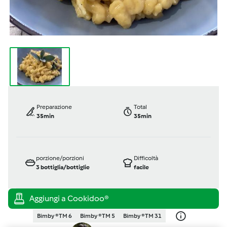
Preparazione
Total
35min
35min
porzione/porzioni
Difficoltà
3
bottiglia/bottiglie
facile
Bimby ® TM 6
Bimby ® TM 5
Bimby ® TM 31