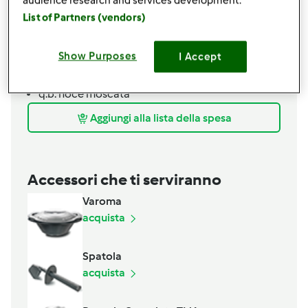
q.b.
sale
audience research and services development.
q.b.
noce moscata
List of Partners (vendors)
Per il condimento
Show Purposes
I Accept
q.b.
burro
q.b.
foglie di salvia fresche
q.b.
noce moscata
Aggiungi alla lista della spesa
Accessori che ti serviranno
Varoma
acquista
Spatola
acquista