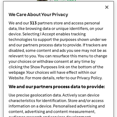
da
Marzia1804
published: 08-10-2021
We Care About Your Privacy
Aggiungi alle mie raccolte
We and our
313
partners store and access personal
condividi la ricetta
data, like browsing data or unique identifiers, on your
device. Selecting I Accept enables tracking
Crea variante
technologies to support the purposes shown under we
and our partners process data to provide. If trackers are
disabled, some content and ads you see may not be as
relevant to you. You can resurface this menu to change
your choices or withdraw consent at any time by
clicking the Show Purposes link on the bottom of the
Ingredienti
webpage .Your choices will have effect within our
Website. For more details, refer to our Privacy Policy.
Per gli spatzle
We and our partners process data to provide:
450
grammi
di zucca pulita a fette
Use precise geolocation data. Actively scan device
500
grammi
di acqua
characteristics for identification. Store and/or access
1
uovo
information on a device. Personalised advertising and
200
grammi
di farina 00
content, advertising and content measurement,