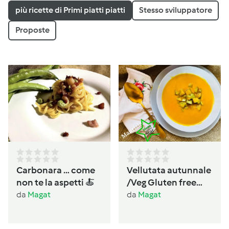
più ricette di Primi piatti piatti
Stesso sviluppatore
Proposte
Carbonara … come
Vellutata autunnale
non te la aspetti 🍝
/Veg Gluten free
Lactos free
da
Magat
da
Magat