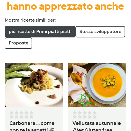
hanno apprezzato anche
Mostra ricette simili per:
più ricette di Primi piatti piatti
Stesso sviluppatore
Proposte
Carbonara … come
Vellutata autunnale
non te la aspetti 🍝
/Veg Gluten free