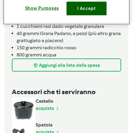
2
cucchiaio
dado Bimby vegetale,
Rasi
Show Purposes
I Accept
1
scalogno
80
grammi
Taleggio,
(più dadini a piacere)
1
cucchiaini rasi
dado vegetale granulare
40
grammi
Grana Padano,
a pezzi (più altro grana
grattugiato a piacere)
150
grammi
radicchio rosso
800
grammi
acqua
Aggiungi alla lista della spesa
Accessori che ti serviranno
Cestello
acquista
Spatola
acquista