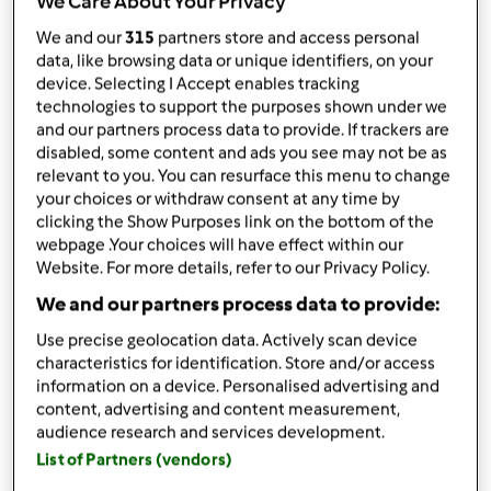
We Care About Your Privacy
Bimby ® TM 31
We and our
315
partners store and access personal
da
Ospite
data, like browsing data or unique identifiers, on your
published: 11-01-2021
device. Selecting I Accept enables tracking
technologies to support the purposes shown under we
Aggiungi alle mie raccolte
and our partners process data to provide. If trackers are
disabled, some content and ads you see may not be as
condividi la ricetta
relevant to you. You can resurface this menu to change
Crea variante
your choices or withdraw consent at any time by
clicking the Show Purposes link on the bottom of the
webpage .Your choices will have effect within our
Website. For more details, refer to our Privacy Policy.
We and our partners process data to provide:
Use precise geolocation data. Actively scan device
Ingredienti
characteristics for identification. Store and/or access
information on a device. Personalised advertising and
Occorrente:
content, advertising and content measurement,
320
grammi
riso Carnaroli,
o integrale
audience research and services development.
40
grammi
olio
List of Partners (vendors)
100
grammi
vino bianco,
( o rosso)