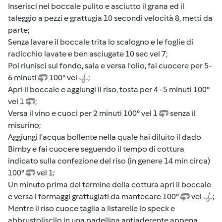
Inserisci nel boccale pulito e asciutto il grana ed il
taleggio a pezzi e grattugia 10 secondi velocità 8, metti da
parte;
Senza lavare il boccale trita lo scalogno e le foglie di
radicchio lavate e ben asciugate 10 sec vel 7;
Poi riunisci sul fondo, sala e versa l'olio, fai cuocere per 5-
6 minuti
100° vel
;
Apri il boccale e aggiungi il riso, tosta per 4 -5 minuti 100°
vel 1
;
Versa il vino e cuoci per 2 minuti 100° vel 1
senza il
misurino;
Aggiungi l'acqua bollente nella quale hai diluito il dado
Bimby e fai cuocere seguendo il tempo di cottura
indicato sulla confezione del riso (in genere 14 min circa)
100°
vel 1;
Un minuto prima del termine della cottura apri il boccale
e versa i formaggi grattugiati da mantecare 100°
vel
;
Mentre il riso cuoce taglia a listarelle lo speck e
abbrustoliscilo in una padellina antiaderente appena