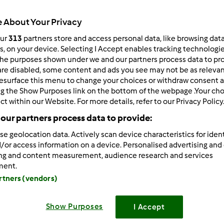
Total
 About Your Privacy
55min
our
313
partners store and access personal data, like browsing dat
rs, on your device. Selecting I Accept enables tracking technologi
he purposes shown under we and our partners process data to prov
porzione/porzioni
are disabled, some content and ads you see may not be as relevan
8
fetta/fette
esurface this menu to change your choices or withdraw consent a
ng the Show Purposes link on the bottom of the webpage .Your choi
ct within our Website. For more details, refer to our Privacy Policy
Difficoltà
our partners process data to provide:
facile
se geolocation data. Actively scan device characteristics for ident
/or access information on a device. Personalised advertising and
ing and content measurement, audience research and services
ment.
artners (vendors)
Show Purposes
I Accept