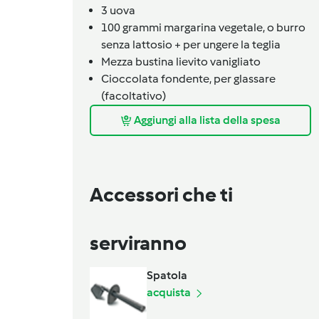
3
uova
100
grammi
margarina vegetale,
o burro
senza lattosio + per ungere la teglia
Mezza
bustina
lievito vanigliato
Cioccolata fondente,
per glassare
(facoltativo)
Aggiungi alla lista della spesa
Accessori che ti
serviranno
Spatola
acquista