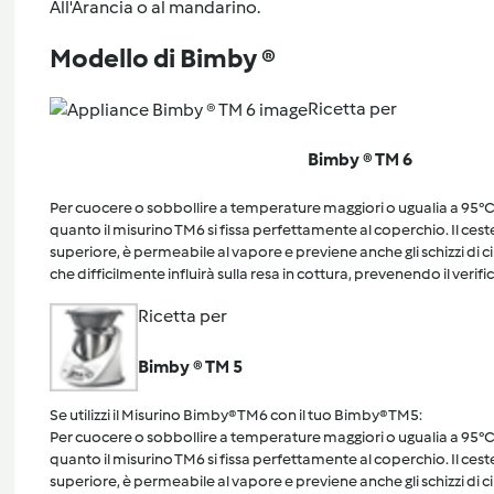
All'Arancia o al mandarino.
Modello di Bimby ®
Ricetta per
Bimby ® TM 6
Per cuocere o sobbollire a temperature maggiori o ugualia a 95°C, 
quanto il misurino TM6 si fissa perfettamente al coperchio. Il cest
superiore, è permeabile al vapore e previene anche gli schizzi di 
che difficilmente influirà sulla resa in cottura, prevenendo il verific
Ricetta per
Bimby ® TM 5
Se utilizzi il Misurino Bimby® TM6 con il tuo Bimby® TM5:
Per cuocere o sobbollire a temperature maggiori o ugualia a 95°C, 
quanto il misurino TM6 si fissa perfettamente al coperchio. Il cest
superiore, è permeabile al vapore e previene anche gli schizzi di 