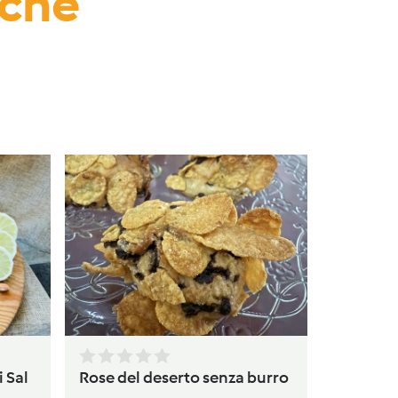
nche
Torta
da
av
i Sal
Rose del deserto senza burro