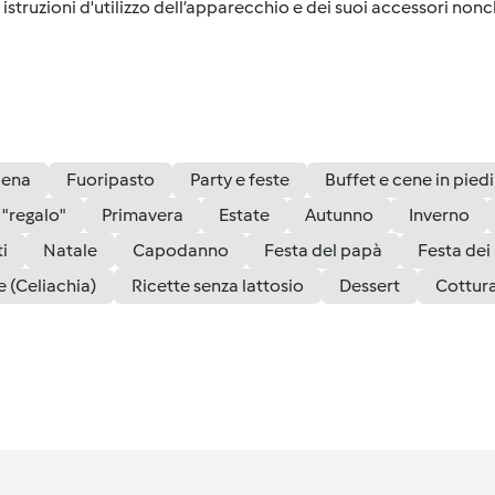
istruzioni d'utilizzo dell’apparecchio e dei suoi accessori nonch
ena
Fuoripasto
Party e feste
Buffet e cene in piedi
 "regalo"
Primavera
Estate
Autunno
Inverno
i
Natale
Capodanno
Festa del papà
Festa dei
e (Celiachia)
Ricette senza lattosio
Dessert
Cottura