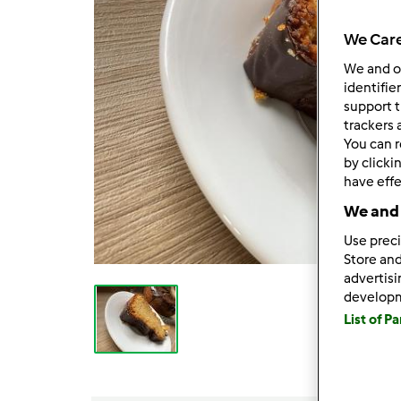
We Care
We and 
identifie
support t
trackers 
You can r
by clicki
have effe
We and 
Use preci
Store and
advertis
develop
List of P