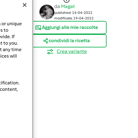
da
Magat
published: 14-04-2022
modificata: 19-04-2022
a or unique
Aggiungi alle mie raccolte
es to
ide. If
condividi la ricetta
t to you.
t any time
Crea variante
ces will
.
ification.
 content,