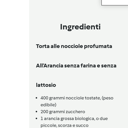
Ingredienti
Torta alle nocciole profumata
All’Arancia senza farina e senza
lattosio
400
grammi
nocciole tostate,
(peso
edibile)
200
grammi
zucchero
1
arancia grossa biologica,
o due
piccole, scorza e succo