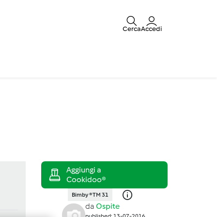
Cerca
Accedi
Bimby ® TM 31
da
Ospite
published: 13-07-2016