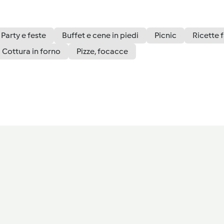
Party e feste
Buffet e cene in piedi
Picnic
Ricette f
Cottura in forno
Pizze, focacce