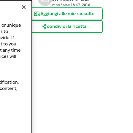
modificata: 18-07-2016
Aggiungi alle mie raccolte
a or unique
condividi la ricetta
es to
ide. If
t to you.
t any time
ces will
.
ification.
 content,