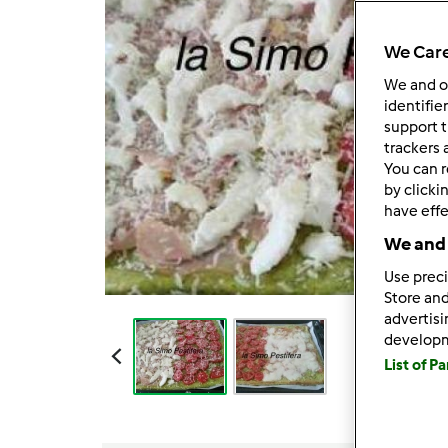
We Care
We and 
identifie
support t
trackers 
You can r
by clicki
have effe
We and 
Use preci
Store and
advertis
develop
List of P