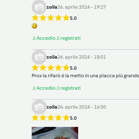
zoila
26. aprile 2024 - 19:27
5.0
Accedi
o
registrati
zoila
26. aprile 2024 - 18:01
5.0
Prox la rifarò è la metto in una placca più gr
Accedi
o
registrati
zoila
26. aprile 2024 - 16:50
5.0