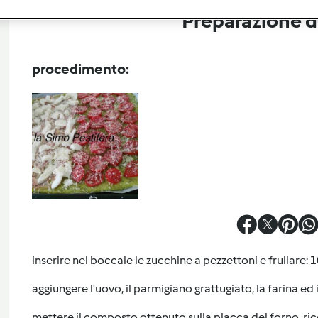
Preparazione de
procedimento:
inserire nel boccale le zucchine a pezzettoni e frullare: 10
aggiungere l'uovo, il parmigiano grattugiato, la farina ed il
mettere il composto ottenuto sulla placca del forno, ric