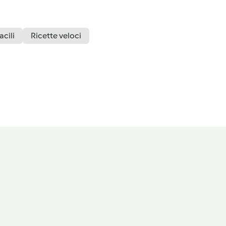
acili
Ricette veloci