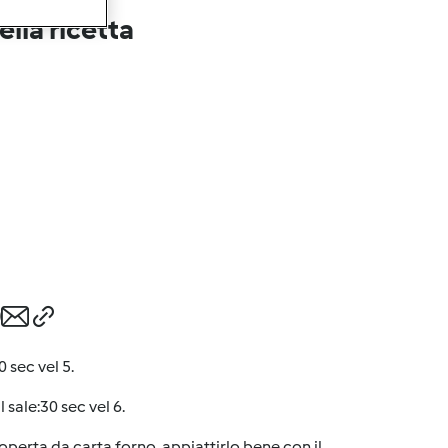
lla ricetta
 sec vel 5.
 sale:30 sec vel 6.
operta da carta forno, appiattirlo bene con il