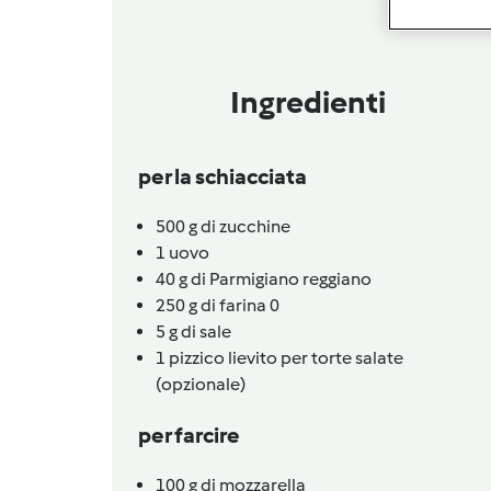
Ingredienti
per la schiacciata
500
g
di zucchine
1
uovo
40
g
di Parmigiano reggiano
250
g
di farina 0
5
g
di sale
1
pizzico
lievito per torte salate
(opzionale)
per farcire
100
g
di mozzarella