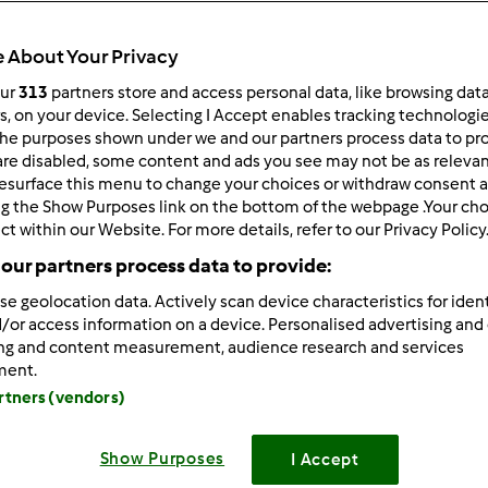
Total
55min
 About Your Privacy
our
313
partners store and access personal data, like browsing dat
rs, on your device. Selecting I Accept enables tracking technologi
he purposes shown under we and our partners process data to prov
porzione/porzioni
4
persona/persone
are disabled, some content and ads you see may not be as relevan
esurface this menu to change your choices or withdraw consent a
ng the Show Purposes link on the bottom of the webpage .Your choi
ct within our Website. For more details, refer to our Privacy Policy
Difficoltà
our partners process data to provide:
facile
se geolocation data. Actively scan device characteristics for ident
/or access information on a device. Personalised advertising and
ing and content measurement, audience research and services
ment.
artners (vendors)
Show Purposes
I Accept