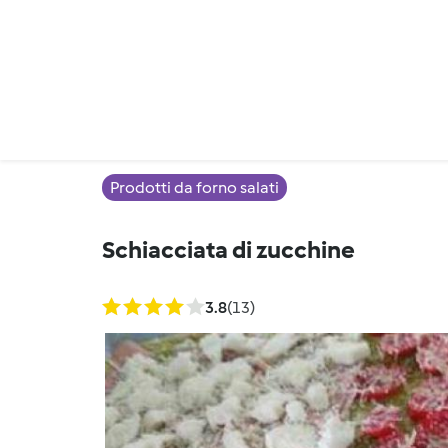
Prodotti da forno salati
Schiacciata di zucchine
3.8
(13)