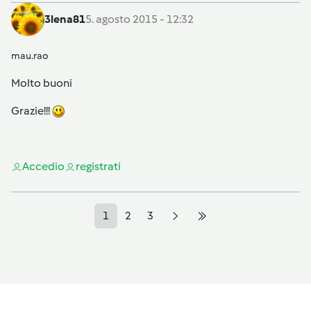
3lena81
5. agosto 2015 - 12:32
mau.rao
Molto buoni
Grazie!!!
Accedi
o
registrati
1
2
3