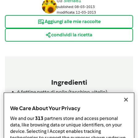
da
3lena81
published: 08-03-2013
modificata: 12-03-2013
Aggiungi alle mie raccolte
condividi la ricetta
Ingredienti
6
fettine
petto di pollo (tacchino, vitello)
farina q.b. per infarinare
succo di 2 limoni
We Care About Your Privacy
1
mazzetto
prezzemolo
We and our
313
partners store and access personal
sale fino q.b.
data, like browsing data or unique identifiers, on your
1
litro
acqua
device. Selecting I Accept enables tracking
technologies to support the purposes shown under we