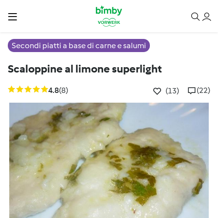
Secondi piatti a base di carne e salumi
Scaloppine al limone superlight
4.8
(8)
(22)
(13)