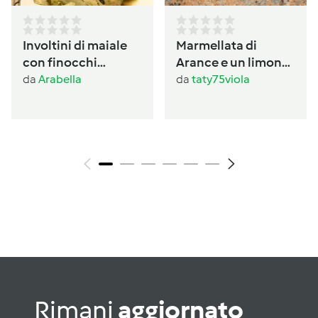
Involtini di maiale
Marmellata di
con finocchi
Arance e un limone
prezzemolati
con buccia
da
Arabella
da
taty75viola
Rimani
aggiornato