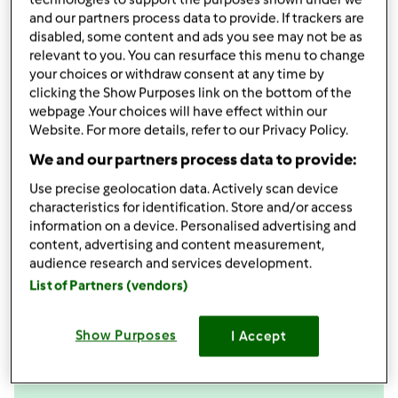
Aggiungi alla lista della spesa
and our partners process data to provide. If trackers are
disabled, some content and ads you see may not be as
relevant to you. You can resurface this menu to change
your choices or withdraw consent at any time by
Accessori che ti serviranno
clicking the Show Purposes link on the bottom of the
webpage .Your choices will have effect within our
Varoma
Website. For more details, refer to our Privacy Policy.
acquista
We and our partners process data to provide:
Spatola
Use precise geolocation data. Actively scan device
acquista
characteristics for identification. Store and/or access
information on a device. Personalised advertising and
content, advertising and content measurement,
Boccale Completo TM6
audience research and services development.
acquista
List of Partners (vendors)
Show Purposes
I Accept