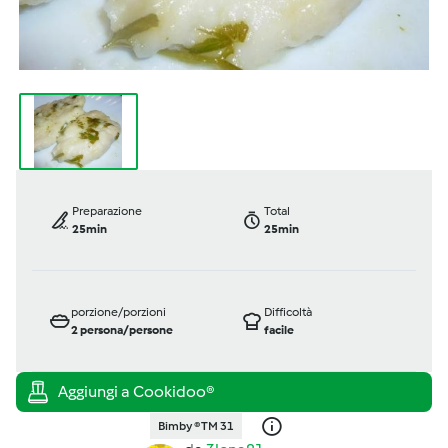
Preparazione
Total
25min
25min
porzione/porzioni
Difficoltà
2
persona/persone
facile
Bimby ® TM 31