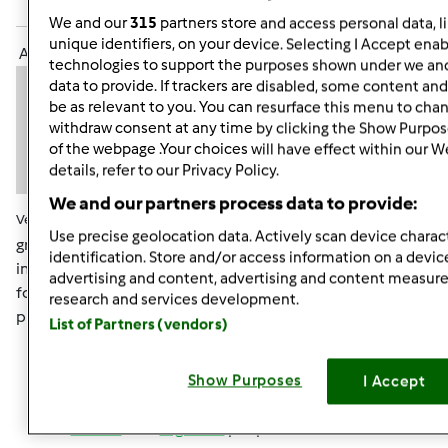
Accedi
o
registrati
per poter commentare
We and our
315
partners store and access personal data, l
unique identifiers, on your device. Selecting I Accept enab
Anonimo (non verificato)
technologies to support the purposes shown under we and
data to provide. If trackers are disabled, some content an
be as relevant to you. You can resurface this menu to cha
withdraw consent at any time by clicking the Show Purpos
of the webpage .Your choices will have effect within our W
details, refer to our Privacy Policy.
We and our partners process data to provide:
Ven, 02/01/2013 - 15:02
#7
Use precise geolocation data. Actively scan device charact
grazie mille avevo capito che se la usavo mi finiva
identification. Store and/or access information on a devic
intendevo se era buona per produrne altra o quella del
advertising and content, advertising and content measu
fornai era solo per l'uso in quel momento,allora me ne
research and services development.
procurerò un po e vediamo come andrà
List of Partners (vendors)
Show Purposes
I Accept
In cima
Accedi
o
registrati
per poter commentare