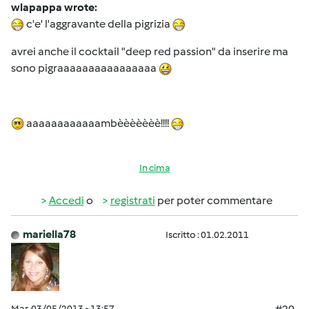
wlapappa wrote:
c'e' l'aggravante della pigrizia
avrei anche il cocktail "deep red passion" da inserire ma
sono pigraaaaaaaaaaaaaaaa
aaaaaaaaaaaambèèèèèèè!!!!
In cima
Accedi
o
registrati
per poter commentare
mariella78
Iscritto : 01.02.2011
Mar, 03/05/2013 - 13:57