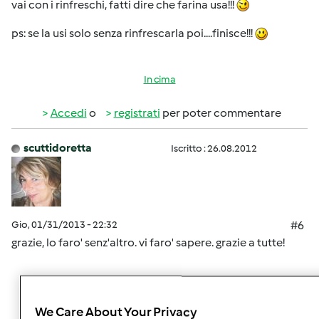
vai con i rinfreschi, fatti dire che farina usa!!!
ps: se la usi solo senza rinfrescarla poi....finisce!!!
In cima
Accedi
o
registrati
per poter commentare
scuttidoretta
Iscritto : 26.08.2012
Gio, 01/31/2013 - 22:32
#6
grazie, lo faro' senz'altro. vi faro' sapere. grazie a tutte!
In cima
We Care About Your Privacy