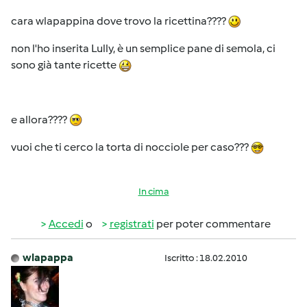
cara wlapappina dove trovo la ricettina????
non l'ho inserita Lully, è un semplice pane di semola, ci
sono già tante ricette
e allora????
vuoi che ti cerco la torta di nocciole per caso???
In cima
Accedi
o
registrati
per poter commentare
wlapappa
Iscritto : 18.02.2010