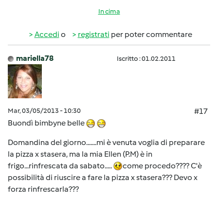
In cima
Accedi
o
registrati
per poter commentare
mariella78
Iscritto : 01.02.2011
Mar, 03/05/2013 - 10:30
#17
Buondì bimbyne belle
Domandina del giorno.......mi è venuta voglia di preparare
la pizza x stasera, ma la mia Ellen (P.M) è in
frigo...rinfrescata da sabato.....
come procedo???? C'è
possibilità di riuscire a fare la pizza x stasera??? Devo x
forza rinfrescarla???