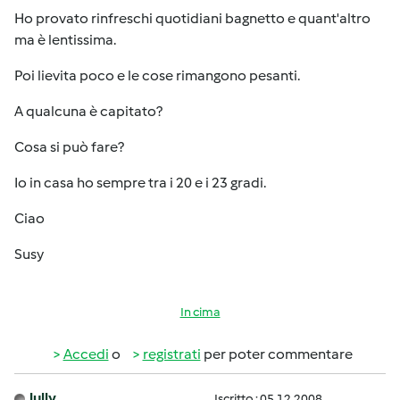
Ho provato rinfreschi quotidiani bagnetto e quant'altro
ma è lentissima.
Poi lievita poco e le cose rimangono pesanti.
A qualcuna è capitato?
Cosa si può fare?
Io in casa ho sempre tra i 20 e i 23 gradi.
Ciao
Susy
In cima
Accedi
o
registrati
per poter commentare
lully
Iscritto : 05.12.2008