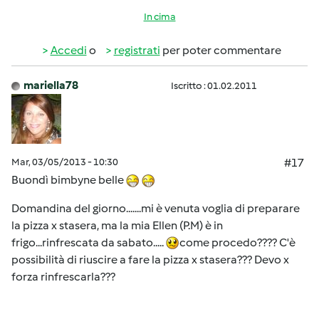
In cima
Accedi
o
registrati
per poter commentare
mariella78
Iscritto : 01.02.2011
Mar, 03/05/2013 - 10:30
#17
Buondì bimbyne belle
Domandina del giorno.......mi è venuta voglia di preparare
la pizza x stasera, ma la mia Ellen (P.M) è in
frigo...rinfrescata da sabato.....
come procedo???? C'è
possibilità di riuscire a fare la pizza x stasera??? Devo x
forza rinfrescarla???