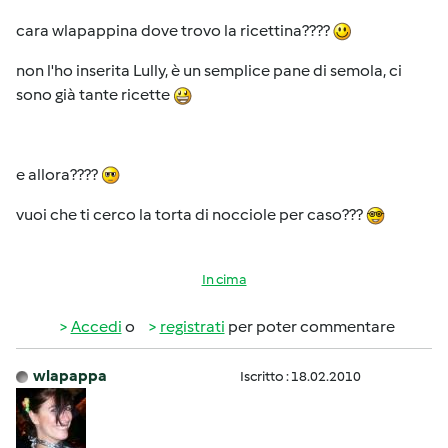
cara wlapappina dove trovo la ricettina????
non l'ho inserita Lully, è un semplice pane di semola, ci
sono già tante ricette
e allora????
vuoi che ti cerco la torta di nocciole per caso???
In cima
Accedi
o
registrati
per poter commentare
wlapappa
Iscritto : 18.02.2010