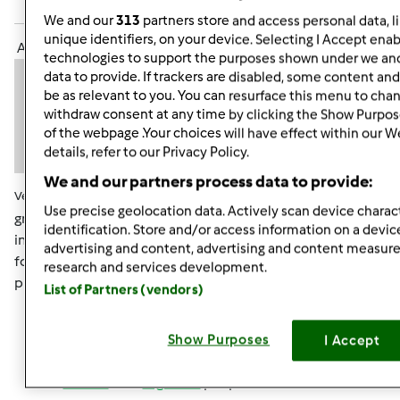
Accedi
o
registrati
per poter commentare
We and our
313
partners store and access personal data, l
unique identifiers, on your device. Selecting I Accept enab
Anonimo (non verificato)
technologies to support the purposes shown under we and
data to provide. If trackers are disabled, some content an
be as relevant to you. You can resurface this menu to cha
withdraw consent at any time by clicking the Show Purpos
of the webpage .Your choices will have effect within our W
details, refer to our Privacy Policy.
We and our partners process data to provide:
Ven, 02/01/2013 - 15:02
#7
Use precise geolocation data. Actively scan device charact
grazie mille avevo capito che se la usavo mi finiva
identification. Store and/or access information on a devic
intendevo se era buona per produrne altra o quella del
advertising and content, advertising and content measu
fornai era solo per l'uso in quel momento,allora me ne
research and services development.
procurerò un po e vediamo come andrà
List of Partners (vendors)
Show Purposes
I Accept
In cima
Accedi
o
registrati
per poter commentare