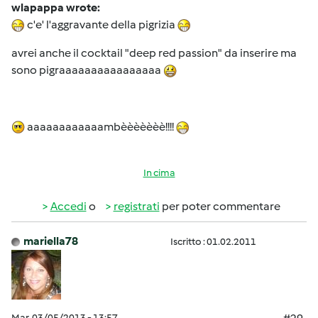
wlapappa wrote:
c'e' l'aggravante della pigrizia
avrei anche il cocktail "deep red passion" da inserire ma
sono pigraaaaaaaaaaaaaaaa
aaaaaaaaaaaambèèèèèèè!!!!
In cima
Accedi
o
registrati
per poter commentare
mariella78
Iscritto : 01.02.2011
Mar, 03/05/2013 - 13:57