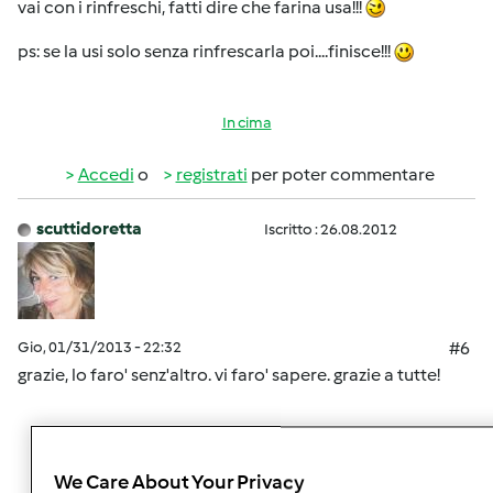
vai con i rinfreschi, fatti dire che farina usa!!!
ps: se la usi solo senza rinfrescarla poi....finisce!!!
In cima
Accedi
o
registrati
per poter commentare
scuttidoretta
Iscritto : 26.08.2012
Gio, 01/31/2013 - 22:32
#6
grazie, lo faro' senz'altro. vi faro' sapere. grazie a tutte!
In cima
We Care About Your Privacy