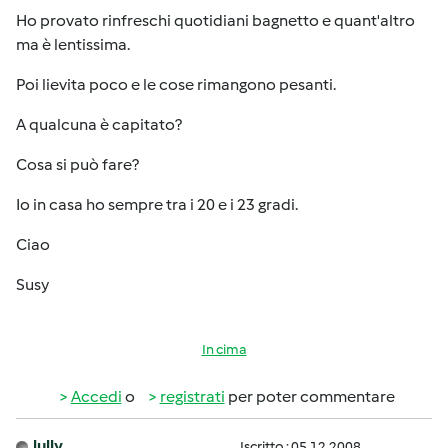
Ho provato rinfreschi quotidiani bagnetto e quant'altro
ma è lentissima.
Poi lievita poco e le cose rimangono pesanti.
A qualcuna è capitato?
Cosa si può fare?
Io in casa ho sempre tra i 20 e i 23 gradi.
Ciao
Susy
In cima
Accedi
o
registrati
per poter commentare
lully
Iscritto : 05.12.2008