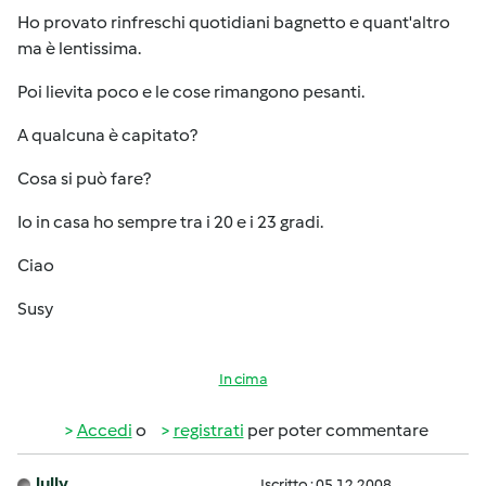
Ho provato rinfreschi quotidiani bagnetto e quant'altro
ma è lentissima.
Poi lievita poco e le cose rimangono pesanti.
A qualcuna è capitato?
Cosa si può fare?
Io in casa ho sempre tra i 20 e i 23 gradi.
Ciao
Susy
In cima
Accedi
o
registrati
per poter commentare
lully
Iscritto : 05.12.2008