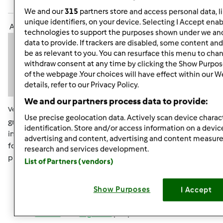
Accedi
o
registrati
per poter commentare
We and our
315
partners store and access personal data, l
unique identifiers, on your device. Selecting I Accept enab
Anonimo (non verificato)
technologies to support the purposes shown under we and
data to provide. If trackers are disabled, some content an
be as relevant to you. You can resurface this menu to cha
withdraw consent at any time by clicking the Show Purpos
of the webpage .Your choices will have effect within our W
details, refer to our Privacy Policy.
We and our partners process data to provide:
Ven, 02/01/2013 - 15:02
#7
Use precise geolocation data. Actively scan device charact
grazie mille avevo capito che se la usavo mi finiva
identification. Store and/or access information on a devic
intendevo se era buona per produrne altra o quella del
advertising and content, advertising and content measu
fornai era solo per l'uso in quel momento,allora me ne
research and services development.
procurerò un po e vediamo come andrà
List of Partners (vendors)
Show Purposes
I Accept
In cima
Accedi
o
registrati
per poter commentare