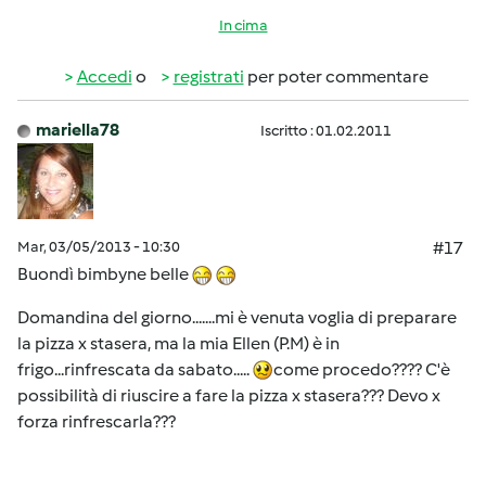
In cima
Accedi
o
registrati
per poter commentare
mariella78
Iscritto : 01.02.2011
Mar, 03/05/2013 - 10:30
#17
Buondì bimbyne belle
Domandina del giorno.......mi è venuta voglia di preparare
la pizza x stasera, ma la mia Ellen (P.M) è in
frigo...rinfrescata da sabato.....
come procedo???? C'è
possibilità di riuscire a fare la pizza x stasera??? Devo x
forza rinfrescarla???