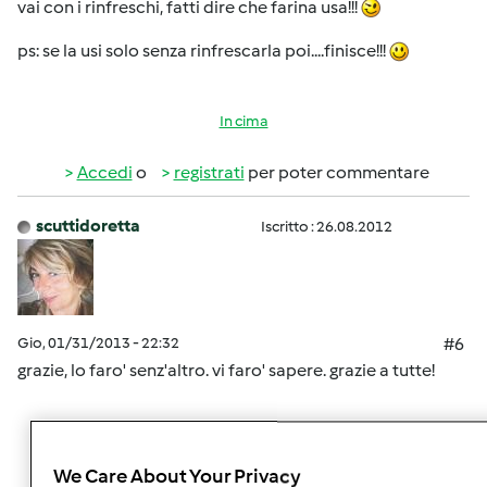
vai con i rinfreschi, fatti dire che farina usa!!!
ps: se la usi solo senza rinfrescarla poi....finisce!!!
In cima
Accedi
o
registrati
per poter commentare
scuttidoretta
Iscritto : 26.08.2012
Gio, 01/31/2013 - 22:32
#6
grazie, lo faro' senz'altro. vi faro' sapere. grazie a tutte!
In cima
We Care About Your Privacy