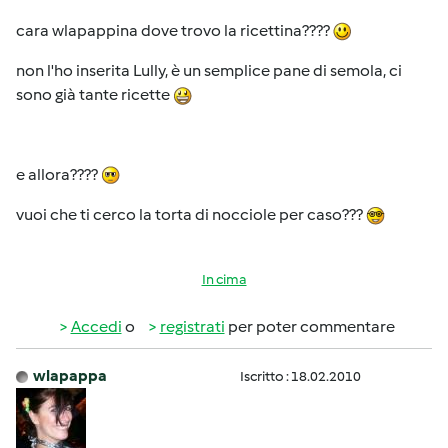
cara wlapappina dove trovo la ricettina????
non l'ho inserita Lully, è un semplice pane di semola, ci
sono già tante ricette
e allora????
vuoi che ti cerco la torta di nocciole per caso???
In cima
Accedi
o
registrati
per poter commentare
wlapappa
Iscritto : 18.02.2010