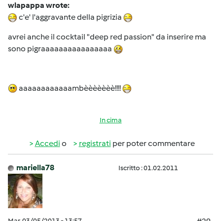
wlapappa wrote:
c'e' l'aggravante della pigrizia
avrei anche il cocktail "deep red passion" da inserire ma
sono pigraaaaaaaaaaaaaaaa
aaaaaaaaaaaambèèèèèèè!!!!
In cima
Accedi
o
registrati
per poter commentare
mariella78
Iscritto : 01.02.2011
Mar, 03/05/2013 - 13:57