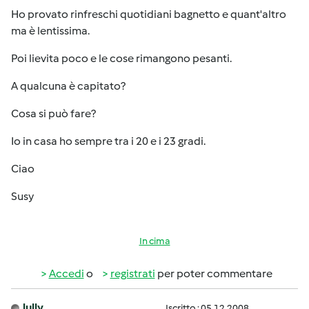
Ho provato rinfreschi quotidiani bagnetto e quant'altro
ma è lentissima.
Poi lievita poco e le cose rimangono pesanti.
A qualcuna è capitato?
Cosa si può fare?
Io in casa ho sempre tra i 20 e i 23 gradi.
Ciao
Susy
In cima
Accedi
o
registrati
per poter commentare
lully
Iscritto : 05.12.2008