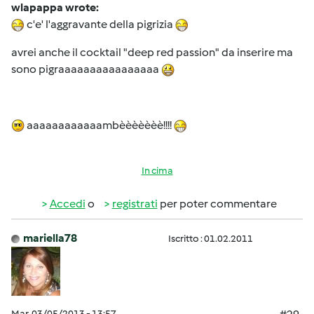
wlapappa wrote:
c'e' l'aggravante della pigrizia
avrei anche il cocktail "deep red passion" da inserire ma
sono pigraaaaaaaaaaaaaaaa
aaaaaaaaaaaambèèèèèèè!!!!
In cima
Accedi
o
registrati
per poter commentare
mariella78
Iscritto : 01.02.2011
Mar, 03/05/2013 - 13:57