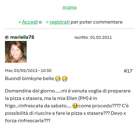
In cima
Accedi
o
registrati
per poter commentare
mariella78
Iscritto : 01.02.2011
Mar, 03/05/2013 - 10:30
#17
Buondì bimbyne belle
Domandina del giorno.......mi è venuta voglia di preparare
la pizza x stasera, ma la mia Ellen (P.M) è in
frigo...rinfrescata da sabato.....
come procedo???? C'è
possibilità di riuscire a fare la pizza x stasera??? Devo x
forza rinfrescarla???