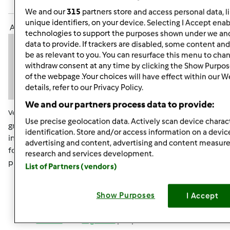
Accedi
o
registrati
per poter commentare
We and our
315
partners store and access personal data, l
unique identifiers, on your device. Selecting I Accept enab
Anonimo (non verificato)
technologies to support the purposes shown under we and
data to provide. If trackers are disabled, some content an
be as relevant to you. You can resurface this menu to cha
withdraw consent at any time by clicking the Show Purpos
of the webpage .Your choices will have effect within our W
details, refer to our Privacy Policy.
We and our partners process data to provide:
Ven, 02/01/2013 - 15:02
#7
Use precise geolocation data. Actively scan device charact
grazie mille avevo capito che se la usavo mi finiva
identification. Store and/or access information on a devic
intendevo se era buona per produrne altra o quella del
advertising and content, advertising and content measu
fornai era solo per l'uso in quel momento,allora me ne
research and services development.
procurerò un po e vediamo come andrà
List of Partners (vendors)
Show Purposes
I Accept
In cima
Accedi
o
registrati
per poter commentare