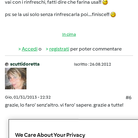
vai con i rinfreschi, fatti dire che farina usa!!!
ps: se la usi solo senza rinfrescarla poi....finisce!!!
In cima
Accedi
o
registrati
per poter commentare
scuttidoretta
Iscritto : 26.08.2012
Gio, 01/31/2013 - 22:32
#6
grazie, lo faro' senz'altro. vi faro' sapere. grazie a tutte!
In cima
We Care About Your Privacy