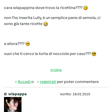
cara wlapappina dove trovo la ricettina????
non l'ho inserita Lully, è un semplice pane di semola, ci
sono già tante ricette
e allora????
vuoi che ti cerco la torta di nocciole per caso???
In cima
Accedi
o
registrati
per poter commentare
wlapappa
Iscritto : 18.02.2010