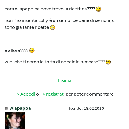
cara wlapappina dove trovo la ricettina????
non l'ho inserita Lully, è un semplice pane di semola, ci
sono già tante ricette
e allora????
vuoi che ti cerco la torta di nocciole per caso???
In cima
Accedi
o
registrati
per poter commentare
wlapappa
Iscritto : 18.02.2010