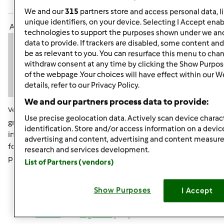
Accedi
o
registrati
per poter commentare
We and our
315
partners store and access personal data, l
unique identifiers, on your device. Selecting I Accept enab
Anonimo (non verificato)
technologies to support the purposes shown under we and
data to provide. If trackers are disabled, some content an
be as relevant to you. You can resurface this menu to cha
withdraw consent at any time by clicking the Show Purpos
of the webpage .Your choices will have effect within our W
details, refer to our Privacy Policy.
We and our partners process data to provide:
Ven, 02/01/2013 - 15:02
#7
Use precise geolocation data. Actively scan device charact
grazie mille avevo capito che se la usavo mi finiva
identification. Store and/or access information on a devic
intendevo se era buona per produrne altra o quella del
advertising and content, advertising and content measu
fornai era solo per l'uso in quel momento,allora me ne
research and services development.
procurerò un po e vediamo come andrà
List of Partners (vendors)
Show Purposes
I Accept
In cima
Accedi
o
registrati
per poter commentare