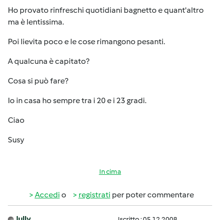
Ho provato rinfreschi quotidiani bagnetto e quant'altro
ma è lentissima.
Poi lievita poco e le cose rimangono pesanti.
A qualcuna è capitato?
Cosa si può fare?
Io in casa ho sempre tra i 20 e i 23 gradi.
Ciao
Susy
In cima
Accedi
o
registrati
per poter commentare
lully
Iscritto : 05.12.2008