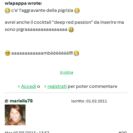
wlapappa wrote:
c'e' l'aggravante della pigrizia
avrei anche il cocktail "deep red passion" da inserire ma
sono pigraaaaaaaaaaaaaaaa
aaaaaaaaaaaambèèèèèèè!!!!
In cima
Accedi
o
registrati
per poter commentare
mariella78
Iscritto : 01.02.2011
Mar, 03/05/2013 - 13:57