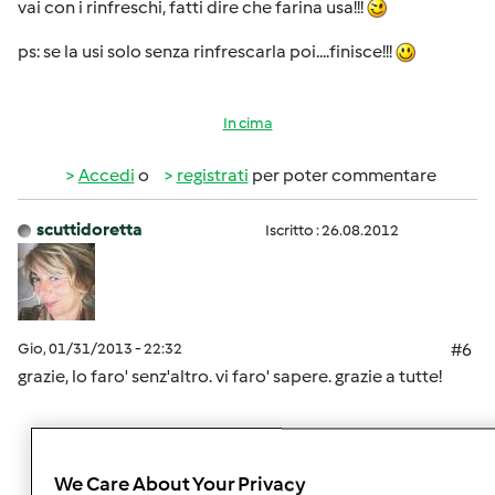
vai con i rinfreschi, fatti dire che farina usa!!!
ps: se la usi solo senza rinfrescarla poi....finisce!!!
In cima
Accedi
o
registrati
per poter commentare
scuttidoretta
Iscritto : 26.08.2012
Gio, 01/31/2013 - 22:32
#6
grazie, lo faro' senz'altro. vi faro' sapere. grazie a tutte!
In cima
We Care About Your Privacy