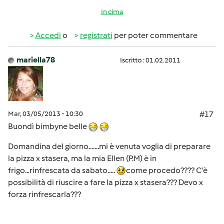
In cima
Accedi
o
registrati
per poter commentare
mariella78
Iscritto : 01.02.2011
Mar, 03/05/2013 - 10:30
#17
Buondì bimbyne belle
Domandina del giorno.......mi è venuta voglia di preparare
la pizza x stasera, ma la mia Ellen (P.M) è in
frigo...rinfrescata da sabato.....
come procedo???? C'è
possibilità di riuscire a fare la pizza x stasera??? Devo x
forza rinfrescarla???