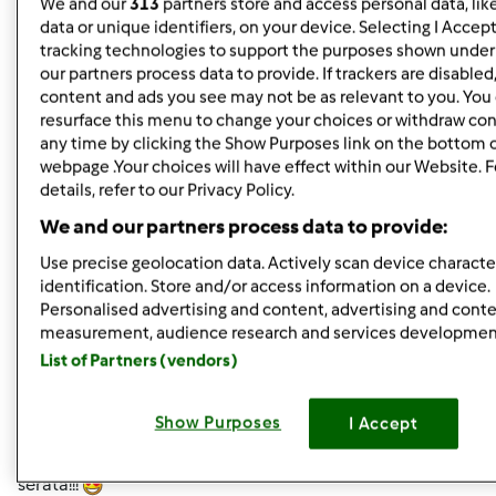
We and our
313
partners store and access personal data, lik
data or unique identifiers, on your device. Selecting I Accep
In cima
tracking technologies to support the purposes shown unde
our partners process data to provide. If trackers are disable
Accedi
o
registrati
per poter commentare
content and ads you see may not be as relevant to you. You
resurface this menu to change your choices or withdraw con
wlapappa
any time by clicking the Show Purposes link on the bottom 
Iscritto : 18.02.2010
webpage .Your choices will have effect within our Website. 
details, refer to our Privacy Policy.
We and our partners process data to provide:
Mer, 08/24/2011 - 19:02
#5
Use precise geolocation data. Actively scan device character
identification. Store and/or access information on a device.
lully wrote:
Personalised advertising and content, advertising and cont
oggi la mia Pappi si è comportata benissimo, guardate
measurement, audience research and services developmen
che bel panone tipo tartaruga mi ha regalato:
List of Partners (vendors)
che ne dite??? stasera l'assaggio, rimando i commenti a
domani!!!
Show Purposes
I Accept
vado in piscina a fare i miei esercizi, ciao ragazze, buona
serata!!!