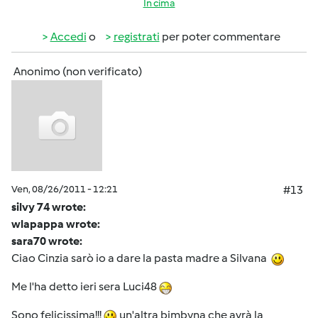
In cima
Accedi
o
registrati
per poter commentare
Anonimo (non verificato)
Ven, 08/26/2011 - 12:21
#13
silvy 74 wrote:
wlapappa wrote:
sara70 wrote:
Ciao Cinzia sarò io a dare la pasta madre a Silvana
Me l'ha detto ieri sera Luci48
Sono felicissima!!!
un'altra bimbyna che avrà la