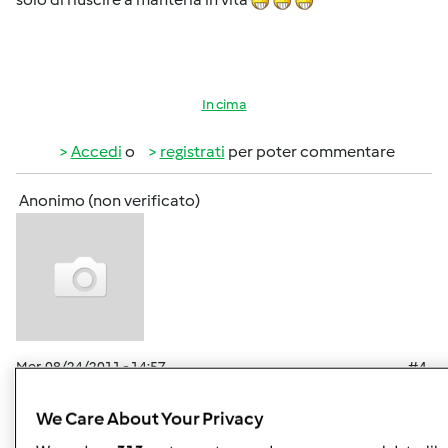
In cima
Accedi
o
registrati
per poter commentare
Anonimo (non verificato)
Mer, 08/24/2011 - 14:57
#4
Complimenti Lullyna, veramente un bel panone
tartarugone
We Care About Your Privacy