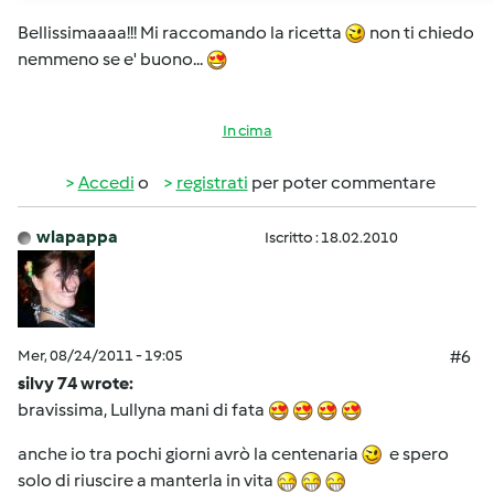
Bellissimaaaa!!! Mi raccomando la ricetta
non ti chiedo
nemmeno se e' buono...
In cima
Accedi
o
registrati
per poter commentare
wlapappa
Iscritto : 18.02.2010
Mer, 08/24/2011 - 19:05
#6
silvy 74 wrote:
bravissima, Lullyna mani di fata
anche io tra pochi giorni avrò la centenaria
e spero
solo di riuscire a manterla in vita