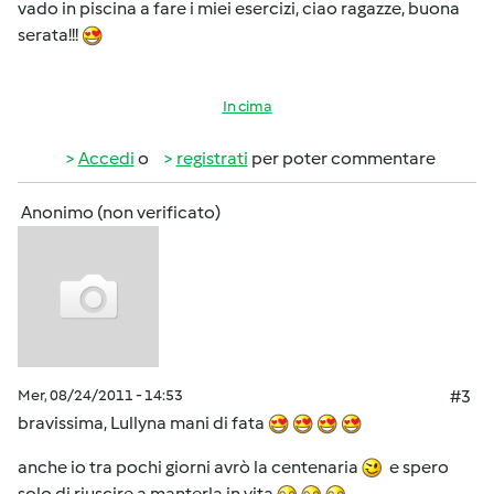
vado in piscina a fare i miei esercizi, ciao ragazze, buona
serata!!!
In cima
Accedi
o
registrati
per poter commentare
Anonimo (non verificato)
Mer, 08/24/2011 - 14:53
#3
bravissima, Lullyna mani di fata
anche io tra pochi giorni avrò la centenaria
e spero
solo di riuscire a manterla in vita