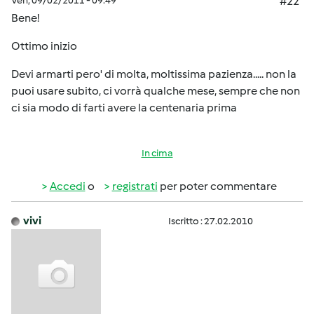
Ven, 09/02/2011 - 09:49
#22
Bene!
Ottimo inizio
Devi armarti pero' di molta, moltissima pazienza..... non la
puoi usare subito, ci vorrà qualche mese, sempre che non
ci sia modo di farti avere la centenaria prima
In cima
Accedi
o
registrati
per poter commentare
vivi
Iscritto : 27.02.2010