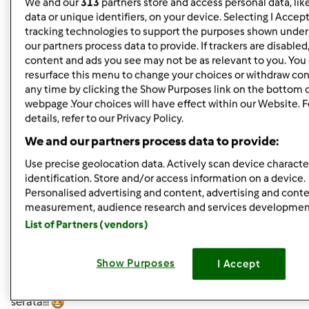
We and our
313
partners store and access personal data, lik
data or unique identifiers, on your device. Selecting I Accep
In cima
tracking technologies to support the purposes shown unde
our partners process data to provide. If trackers are disable
Accedi
o
registrati
per poter commentare
content and ads you see may not be as relevant to you. You
resurface this menu to change your choices or withdraw con
wlapappa
any time by clicking the Show Purposes link on the bottom 
Iscritto : 18.02.2010
webpage .Your choices will have effect within our Website. 
details, refer to our Privacy Policy.
We and our partners process data to provide:
Mer, 08/24/2011 - 19:02
#5
Use precise geolocation data. Actively scan device character
identification. Store and/or access information on a device.
lully wrote:
Personalised advertising and content, advertising and cont
oggi la mia Pappi si è comportata benissimo, guardate
measurement, audience research and services developmen
che bel panone tipo tartaruga mi ha regalato:
List of Partners (vendors)
che ne dite??? stasera l'assaggio, rimando i commenti a
domani!!!
Show Purposes
I Accept
vado in piscina a fare i miei esercizi, ciao ragazze, buona
serata!!!