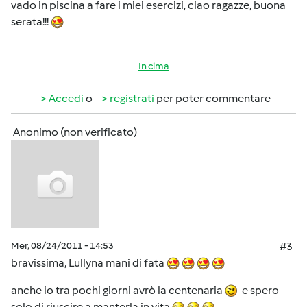
vado in piscina a fare i miei esercizi, ciao ragazze, buona
serata!!!
In cima
Accedi
o
registrati
per poter commentare
Anonimo (non verificato)
Mer, 08/24/2011 - 14:53
#3
bravissima, Lullyna mani di fata
anche io tra pochi giorni avrò la centenaria
e spero
solo di riuscire a manterla in vita