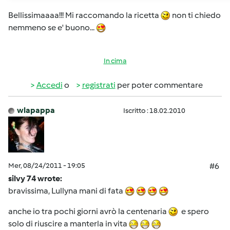
Bellissimaaaa!!! Mi raccomando la ricetta
non ti chiedo
nemmeno se e' buono...
In cima
Accedi
o
registrati
per poter commentare
wlapappa
Iscritto : 18.02.2010
Mer, 08/24/2011 - 19:05
#6
silvy 74 wrote:
bravissima, Lullyna mani di fata
anche io tra pochi giorni avrò la centenaria
e spero
solo di riuscire a manterla in vita