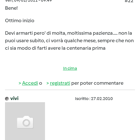
Ven, 09/02/2011 - 09:49
#22
Bene!
Ottimo inizio
Devi armarti pero' di molta, moltissima pazienza..... non la
puoi usare subito, ci vorrà qualche mese, sempre che non
ci sia modo di farti avere la centenaria prima
In cima
Accedi
o
registrati
per poter commentare
vivi
Iscritto : 27.02.2010