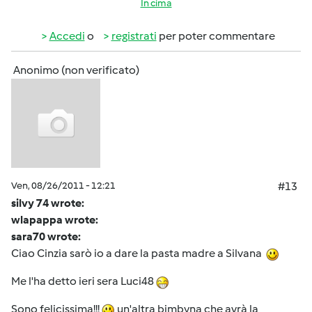
In cima
Accedi
o
registrati
per poter commentare
Anonimo (non verificato)
Ven, 08/26/2011 - 12:21
#13
silvy 74 wrote:
wlapappa wrote:
sara70 wrote:
Ciao Cinzia sarò io a dare la pasta madre a Silvana
Me l'ha detto ieri sera Luci48
Sono felicissima!!!
un'altra bimbyna che avrà la