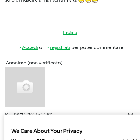
In cima
Accedi
o
registrati
per poter commentare
Anonimo (non verificato)
Mer, 08/24/2011 - 14:57
#4
Complimenti Lullyna, veramente un bel panone
tartarugone
We Care About Your Privacy