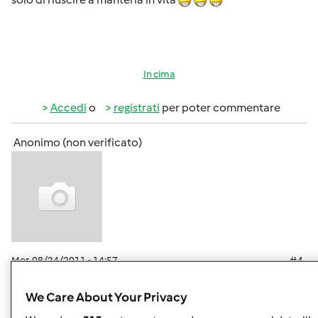
In cima
Accedi
o
registrati
per poter commentare
Anonimo (non verificato)
Mer, 08/24/2011 - 14:57
#4
Complimenti Lullyna, veramente un bel panone
tartarugone
We Care About Your Privacy