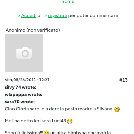
In cima
Accedi
o
registrati
per poter commentare
Anonimo (non verificato)
Ven, 08/26/2011 - 12:21
#13
silvy 74 wrote:
wlapappa wrote:
sara70 wrote:
Ciao Cinzia sarò io a dare la pasta madre a Silvana
Me l'ha detto ieri sera Luci48
Sono felicissima!!!
un'altra bimbyna che avrà la