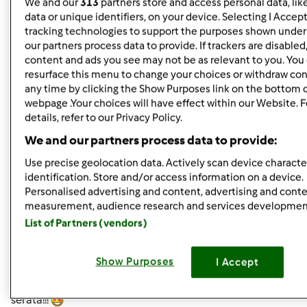
We and our
313
partners store and access personal data, lik
data or unique identifiers, on your device. Selecting I Accep
In cima
tracking technologies to support the purposes shown unde
our partners process data to provide. If trackers are disable
Accedi
o
registrati
per poter commentare
content and ads you see may not be as relevant to you. You
resurface this menu to change your choices or withdraw con
wlapappa
any time by clicking the Show Purposes link on the bottom 
Iscritto : 18.02.2010
webpage .Your choices will have effect within our Website. 
details, refer to our Privacy Policy.
We and our partners process data to provide:
Mer, 08/24/2011 - 19:02
#5
Use precise geolocation data. Actively scan device character
identification. Store and/or access information on a device.
lully wrote:
Personalised advertising and content, advertising and cont
oggi la mia Pappi si è comportata benissimo, guardate
measurement, audience research and services developmen
che bel panone tipo tartaruga mi ha regalato:
List of Partners (vendors)
che ne dite??? stasera l'assaggio, rimando i commenti a
domani!!!
Show Purposes
I Accept
vado in piscina a fare i miei esercizi, ciao ragazze, buona
serata!!!