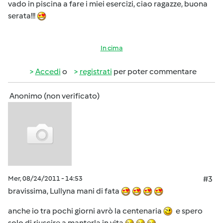
vado in piscina a fare i miei esercizi, ciao ragazze, buona
serata!!!
In cima
Accedi
o
registrati
per poter commentare
Anonimo (non verificato)
Mer, 08/24/2011 - 14:53
#3
bravissima, Lullyna mani di fata
anche io tra pochi giorni avrò la centenaria
e spero
solo di riuscire a manterla in vita