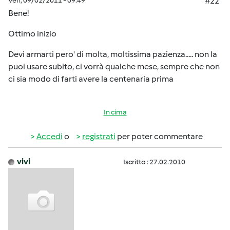
Ven, 09/02/2011 - 09:49
#22
Bene!
Ottimo inizio
Devi armarti pero' di molta, moltissima pazienza..... non la
puoi usare subito, ci vorrà qualche mese, sempre che non
ci sia modo di farti avere la centenaria prima
In cima
Accedi
o
registrati
per poter commentare
vivi
Iscritto : 27.02.2010