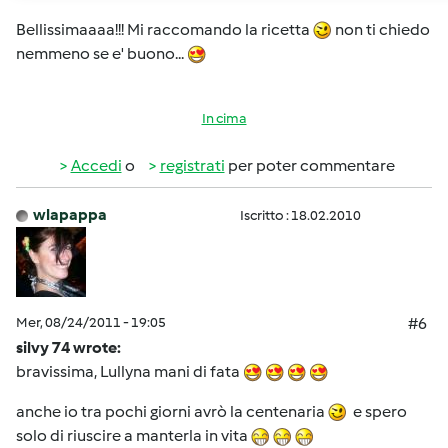
Bellissimaaaa!!! Mi raccomando la ricetta
non ti chiedo
nemmeno se e' buono...
In cima
Accedi
o
registrati
per poter commentare
wlapappa
Iscritto : 18.02.2010
Mer, 08/24/2011 - 19:05
#6
silvy 74 wrote:
bravissima, Lullyna mani di fata
anche io tra pochi giorni avrò la centenaria
e spero
solo di riuscire a manterla in vita