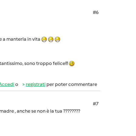
#6
e a manterla in vita
 tantissimo, sono troppo felice!!!
Accedi
o
registrati
per poter commentare
#7
 madre , anche se non è la tua ????????