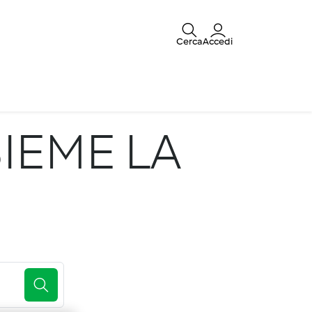
Cerca
Accedi
IEME LA
E