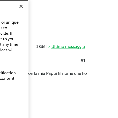
a or unique
es to
ide. If
t to you.
t any time
1836 |
Ultimo messaggio
ces will
.
#1
ification.
 che ho fatto con la mia Pappi (il nome che ho
 content,