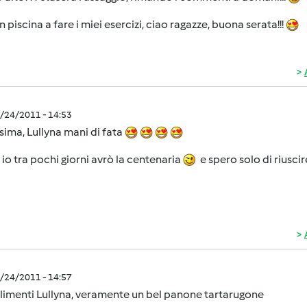
n piscina a fare i miei esercizi, ciao ragazze, buona serata!!!
8/24/2011 - 14:53
sima, Lullyna mani di fata
io tra pochi giorni avrò la centenaria
e spero solo di riuscir
8/24/2011 - 14:57
imenti Lullyna, veramente un bel panone tartarugone