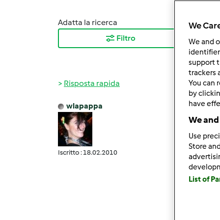
Adatta la ricerca
Ordina
We Care
Filtro
I ris
We and 
identifie
support t
trackers 
Risposta rapida
You can r
by clicki
have effe
wlapappa
Mer, 0
We and 
lully 
Use preci
buongi
Store and
dato 
Iscritto : 18.02.2010
advertis
develop
prima 
List of P
dopo 
stesur