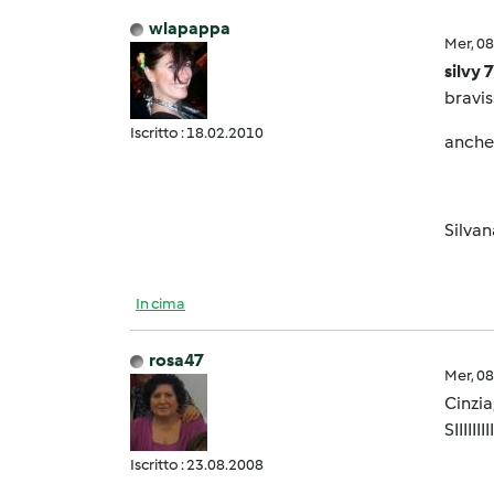
wlapappa
Mer, 0
silvy 
bravis
Iscritto : 18.02.2010
anche 
Silvan
In cima
rosa47
Mer, 0
Cinzia
SIIIIII
Iscritto : 23.08.2008