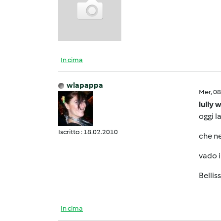
In cima
wlapappa
Mer, 0
lully 
oggi l
Iscritto : 18.02.2010
che ne
vado i
Bellis
In cima