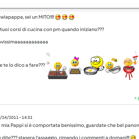
a cottura!!! veramente ottima!!!!
 wlapappa, sei un MITO!!!!
 i tuoi corsi di cucina con pm quando iniziano???
ravissimaaaaaaaaaaaa
 te lo dico a fare???
8/24/2011 - 14:31
a mia Pappi si è comportata benissimo, guardate che bel panone
 dite??? stasera l'assaggio, rimando i commenti a domani!!!