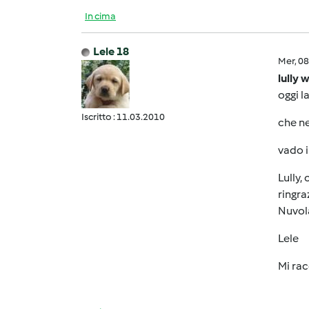
In cima
Lele 18
Mer, 0
lully 
oggi l
Iscritto : 11.03.2010
che ne
vado i
Lully, 
ringra
Nuvola
Lele
Mi racc