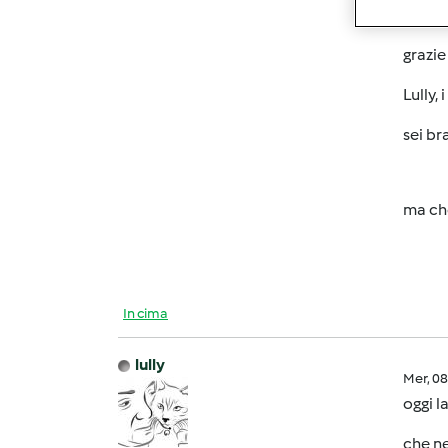
dopo l
grazie
Lully,
sei b
ma che
In cima
lully
Mer, 0
oggi l
che ne