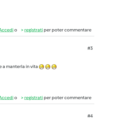
Accedi
o
registrati
per poter commentare
#3
e a manterla in vita
Accedi
o
registrati
per poter commentare
#4