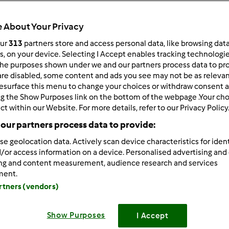
 per:
Risultati per pagina:
 About Your Privacy
ultati più recenti
10
our
313
partners store and access personal data, like browsing dat
rs, on your device. Selecting I Accept enables tracking technologi
he purposes shown under we and our partners process data to prov
are disabled, some content and ads you see may not be as relevan
esurface this menu to change your choices or withdraw consent a
ng the Show Purposes link on the bottom of the webpage .Your choi
ct within our Website. For more details, refer to our Privacy Policy
8/24/2011 - 11:14
our partners process data to provide:
wrote:
se geolocation data. Actively scan device characteristics for ident
orno bimbyne amanti della pm, voglio farvi vedere la focaccia
/or access information on a device. Personalised advertising and
alla mia centenaria
):
ing and content measurement, audience research and services
ment.
lievitazione
artners (vendors)
1 ora.
Show Purposes
a e successiva lievitazione (circa 2 ore).
I Accept