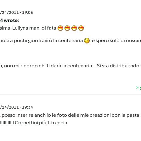
8/24/2011 - 19:05
74 wrote:
sima, Lullyna mani di fata
io tra pochi giorni avrò la centenaria
e spero solo di riuscir
a, non mi ricordo chi ti darà la centenaria.... Si sta distribuendo
8/24/2011 - 19:34
, posso inserire anch'io le foto delle mie creazioni con la pasta
IIIIIIIIIIIIII.Cornettini più 1 treccia