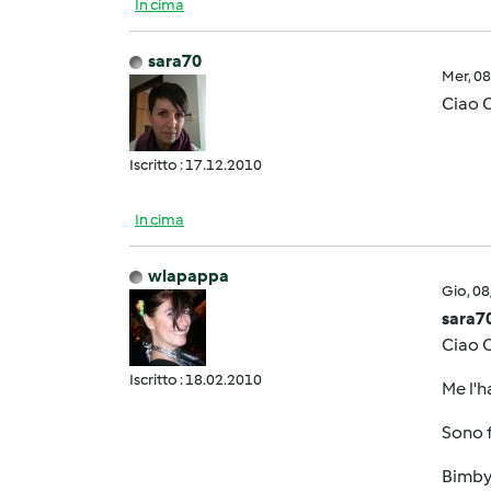
In cima
sara70
Mer, 0
Ciao C
Iscritto : 17.12.2010
In cima
wlapappa
Gio, 0
sara7
Ciao C
Iscritto : 18.02.2010
Me l'h
Sono f
Bimbyn