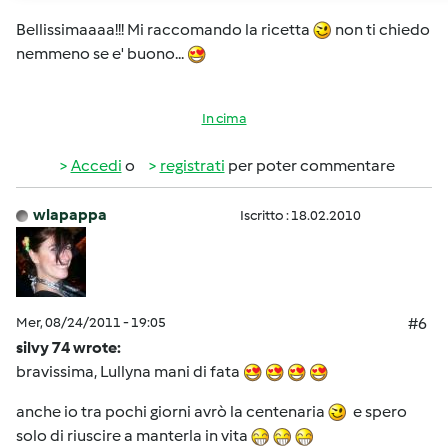
Bellissimaaaa!!! Mi raccomando la ricetta
non ti chiedo
nemmeno se e' buono...
In cima
Accedi
o
registrati
per poter commentare
wlapappa
Iscritto : 18.02.2010
Mer, 08/24/2011 - 19:05
#6
silvy 74 wrote:
bravissima, Lullyna mani di fata
anche io tra pochi giorni avrò la centenaria
e spero
solo di riuscire a manterla in vita