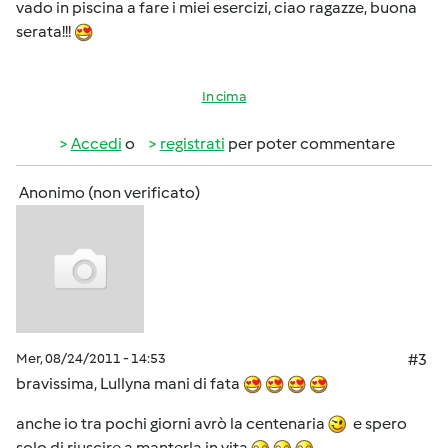
vado in piscina a fare i miei esercizi, ciao ragazze, buona
serata!!!
In cima
Accedi
o
registrati
per poter commentare
Anonimo (non verificato)
Mer, 08/24/2011 - 14:53
#3
bravissima, Lullyna mani di fata
anche io tra pochi giorni avrò la centenaria
e spero
solo di riuscire a manterla in vita