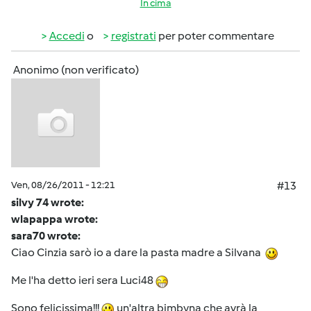
In cima
Accedi
o
registrati
per poter commentare
Anonimo (non verificato)
Ven, 08/26/2011 - 12:21
#13
silvy 74 wrote:
wlapappa wrote:
sara70 wrote:
Ciao Cinzia sarò io a dare la pasta madre a Silvana
Me l'ha detto ieri sera Luci48
Sono felicissima!!!
un'altra bimbyna che avrà la