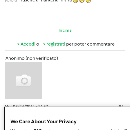
In cima
Accedi
o
registrati
per poter commentare
Anonimo (non verificato)
Mer, 08/24/2011 - 14:57
#4
Complimenti Lullyna, veramente un bel panone
tartarugone
We Care About Your Privacy