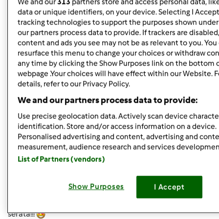
We and our
313
partners store and access personal data, lik
data or unique identifiers, on your device. Selecting I Accep
In cima
tracking technologies to support the purposes shown unde
our partners process data to provide. If trackers are disable
Accedi
o
registrati
per poter commentare
content and ads you see may not be as relevant to you. You
resurface this menu to change your choices or withdraw con
wlapappa
any time by clicking the Show Purposes link on the bottom 
Iscritto : 18.02.2010
webpage .Your choices will have effect within our Website. 
details, refer to our Privacy Policy.
We and our partners process data to provide:
Mer, 08/24/2011 - 19:02
#5
Use precise geolocation data. Actively scan device character
identification. Store and/or access information on a device.
lully wrote:
Personalised advertising and content, advertising and cont
oggi la mia Pappi si è comportata benissimo, guardate
measurement, audience research and services developmen
che bel panone tipo tartaruga mi ha regalato:
List of Partners (vendors)
che ne dite??? stasera l'assaggio, rimando i commenti a
domani!!!
Show Purposes
I Accept
vado in piscina a fare i miei esercizi, ciao ragazze, buona
serata!!!