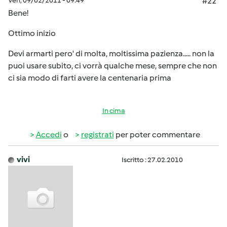
Ven, 09/02/2011 - 09:49
#22
Bene!
Ottimo inizio
Devi armarti pero' di molta, moltissima pazienza..... non la
puoi usare subito, ci vorrà qualche mese, sempre che non
ci sia modo di farti avere la centenaria prima
In cima
Accedi
o
registrati
per poter commentare
vivi
Iscritto : 27.02.2010