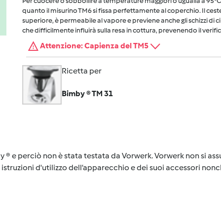
Per cuocere o sobbollire a temperature maggiori o ugualia a 95°C, 
quanto il misurino TM6 si fissa perfettamente al coperchio. Il cest
superiore, è permeabile al vapore e previene anche gli schizzi di 
che difficilmente influirà sulla resa in cottura, prevenendo il verific
Attenzione: Capienza del TM5
Ricetta per
Bimby ® TM 31
y ® e perciò non è stata testata da Vorwerk. Vorwerk non si assu
istruzioni d'utilizzo dell’apparecchio e dei suoi accessori nonch