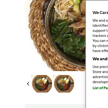
We Care
We and 
identifie
support t
trackers 
You can r
by clicki
have effe
We and 
Use preci
Store and
advertis
develop
List of P