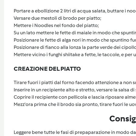
Portare a ebollizione 2 litri di acqua salata, buttare i no
Versare due mestoli di brodo per piatto;
Mettere i Noodles nel fondo del piatto;
Su un lato mettere le fette di maiale in modo che spunt
Posizionare le fette di alga nori in modo che spuntino f
Posizionare di fianco alla lonza la parte verde dei cipollo
Mettere vicino i funghi shiitake a fette, le taccole, e per 
CREAZIONE DEL PIATTO
Tirare fuori i piatti dal forno facendo attenzione a non s
Inserire in un recipiente alto e stretto, versare la salsa di 
Coprire il recipiente con pellicola e lascia riposare almen
Mezz'ora prima che il brodo sia pronto, tirare fuori le uova
Consig
Leggere bene tutte le fasi di prepaparazione in modo da 