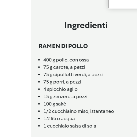
Ingredienti
RAMEN DI POLLO
400
g
pollo,
con ossa
75
g
carote,
a pezzi
75
g
cipollotti verdi,
a pezzi
75
g
porri,
a pezzi
4
spicchio
aglio
15
g
zenzero,
a pezzi
100
g
sakè
1/2
cucchiaino
miso,
istantaneo
1.2
litro
acqua
1
cucchiaio
salsa di soia