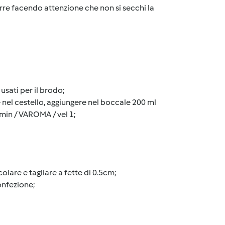
durre facendo attenzione che non si secchi la
usati per il brodo;
rle nel cestello, aggiungere nel boccale 200 ml
 min / VAROMA / vel 1;
olare e tagliare a fette di 0.5cm;
onfezione;