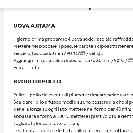
Preparazione de
UOVA AJITAMA
Il giorno prima preparare 4 uova sode, lasciale raffred
Mettere nel boccale il pollo, le carote, i cipollotti (tenere 
zenzero, l'acqua 60 min / 90°C /
/ vel
;
Aggiungi il miso, la salsa di soia e il sakè 30 min / 90°C /
Filtra brodo.
BRODO DI POLLO
Pulire il pollo da eventuali piumette rimaste, sciaquare
Scaldare l'olio a fuoco medio su una casseruola che si pos
bene la lonza su ogni lato, mettere nel forno per 40 min;
abbassare il forno a 100°C mettere i piatti/ciotole dent
Tagliare la lonza a fette di 1cm;
In velocità rimettere le fette sulla casseruola, scottare su