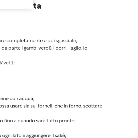
lla ricetta
dare completamente e poi sgusciale;
da parte i gambi verdi), i porri, l'aglio, lo
/ vel 1;
 bene con acqua;
sa usare sia sui fornelli che in forno, scottare
ro fino a quando sarà tutto pronto;
 ogni lato e aggiungere il sakè;