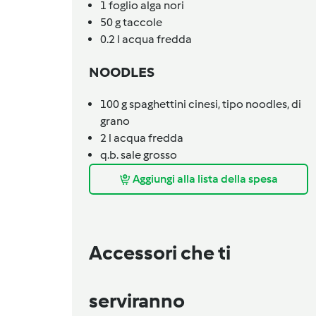
1
foglio
alga nori
50
g
taccole
0.2
l
acqua fredda
NOODLES
100
g
spaghettini cinesi, tipo noodles,
di
grano
2
l
acqua fredda
q.b.
sale grosso
Aggiungi alla lista della spesa
Accessori che ti
serviranno