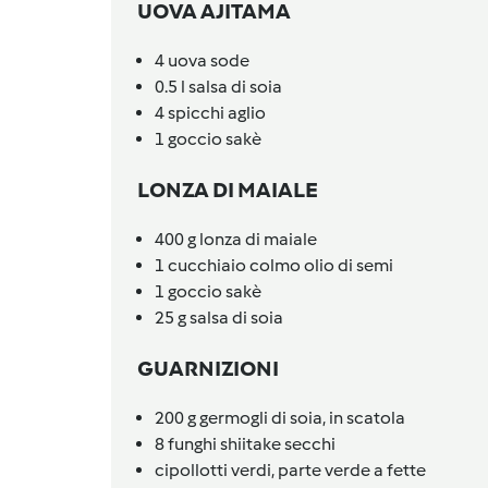
UOVA AJITAMA
4
uova sode
0.5
l
salsa di soia
4
spicchi
aglio
1
goccio
sakè
LONZA DI MAIALE
400
g
lonza di maiale
1
cucchiaio colmo
olio di semi
1
goccio
sakè
25
g
salsa di soia
GUARNIZIONI
200
g
germogli di soia, in scatola
8
funghi shiitake secchi
cipollotti verdi,
parte verde a fette