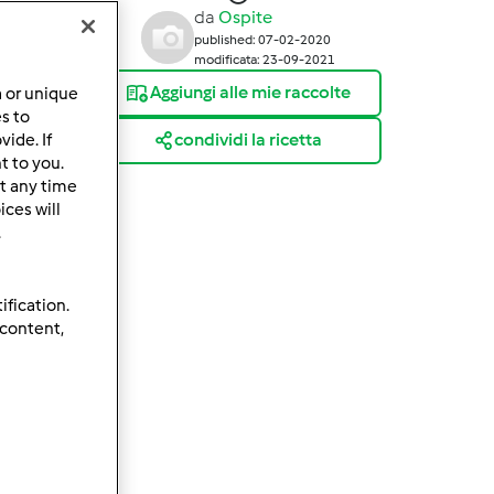
da
Ospite
published: 07-02-2020
modificata: 23-09-2021
Aggiungi alle mie raccolte
a or unique
es to
condividi la ricetta
ide. If
t to you.
t any time
ces will
.
ification.
 content,