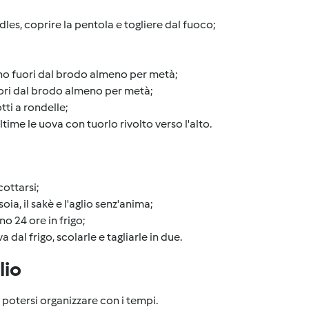
odles, coprire la pentola e togliere dal fuoco;
ino fuori dal brodo almeno per metà;
uori dal brodo almeno per metà;
tti a rondelle;
ultime le uova con tuorlo rivolto verso l'alto.
cottarsi;
soia, il sakè e l'aglio senz'anima;
o 24 ore in frigo;
 dal frigo, scolarle e tagliarle in due.
lio
potersi organizzare con i tempi.