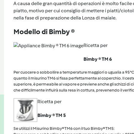
A causa delle gran quantità di operazioni è molto facile 
piatto, motivo per cui consiglio di mettere i piatti/cioto
nella fase di preparazione della Lonza di maiale.
Modello di Bimby ®
Ricetta per
Bimby ® TM 6
Per cuocere o sobbollire a temperature maggiori o ugualia a 95°C, 
quanto il misurino TM6 si fissa perfettamente al coperchio. Il cest
superiore, è permeabile al vapore e previene anche gli schizzi di 
che difficilmente influirà sulla resa in cottura, prevenendo il verific
Ricetta per
Bimby ® TM 5
Se utilizzi il Misurino Bimby® TM6 con il tuo Bimby® TM5: