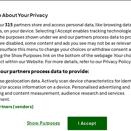
Total
24h 40min
 About Your Privacy
our
315
partners store and access personal data, like browsing dat
rs, on your device. Selecting I Accept enables tracking technologi
porzione/porzioni
he purposes shown under we and our partners process data to prov
4
porzione/porzioni
are disabled, some content and ads you see may not be as relevan
esurface this menu to change your choices or withdraw consent a
ng the Show Purposes link on the bottom of the webpage .Your choi
ct within our Website. For more details, refer to our Privacy Policy
Difficoltà
our partners process data to provide:
medio
se geolocation data. Actively scan device characteristics for ident
/or access information on a device. Personalised advertising and
ing and content measurement, audience research and services
ment.
artners (vendors)
Show Purposes
I Accept