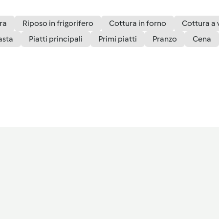
ra
Riposo in frigorifero
Cottura in forno
Cottura a
asta
Piatti principali
Primi piatti
Pranzo
Cena