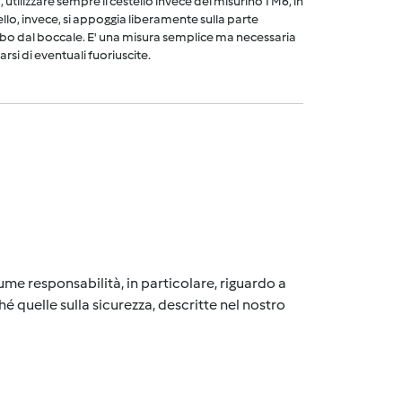
utilizzare sempre il cestello invece del misurino TM6, in
ello, invece, si appoggia liberamente sulla parte
cibo dal boccale. E' una misura semplice ma necessaria
arsi di eventuali fuoriuscite.
me responsabilità, in particolare, riguardo a
é quelle sulla sicurezza, descritte nel nostro