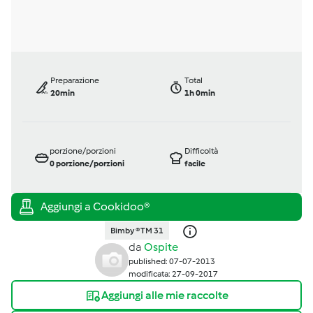
Preparazione
Total
20min
1h 0min
porzione/porzioni
Difficoltà
0
porzione/porzioni
facile
Bimby ® TM 31
da
Ospite
published: 07-07-2013
modificata: 27-09-2017
Aggiungi alle mie raccolte