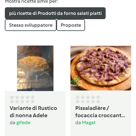
Mostra ricette simili per:
più ricette di Prodotti da forno salati piatti
Stesso sviluppatore
Proposte
Variante di Rustico
Pissaladière /
di nonna Adele
focaccia croccante
provenzale alle
da
gifede
da
Magat
cipolle