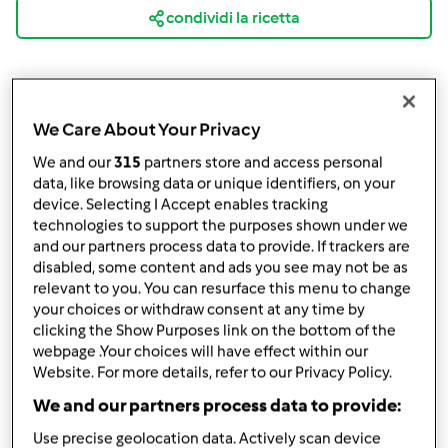
condividi la ricetta
We Care About Your Privacy
We and our
315
partners store and access personal
Ingredienti
data, like browsing data or unique identifiers, on your
device. Selecting I Accept enables tracking
Per l&#039;impasto
technologies to support the purposes shown under we
1
dose
pasta al vino da libro base
and our partners process data to provide. If trackers are
disabled, some content and ads you see may not be as
Per il ripieno
relevant to you. You can resurface this menu to change
500
grammi
zucchine,
a tocchetti
your choices or withdraw consent at any time by
300
grammi
asparagi,
a rondelle
clicking the Show Purposes link on the bottom of the
webpage .Your choices will have effect within our
100
grammi
patate,
a tocchetti
Website. For more details, refer to our Privacy Policy.
1
cipolla
parmigiano qb
We and our partners process data to provide:
Sale qb
Use precise geolocation data. Actively scan device