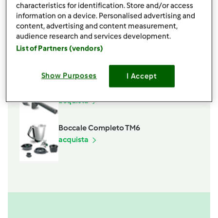
salvia q.b.
characteristics for identification. Store and/or access
1
cucchiaio
olio evo
information on a device. Personalised advertising and
content, advertising and content measurement,
Aggiungi alla lista della spesa
audience research and services development.
List of Partners (vendors)
Accessori che ti serviranno
Show Purposes
I Accept
Spatola
acquista
Boccale Completo TM6
acquista