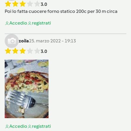
3.0
Poi lo fatta cuocere forno statico 200c per 30 m circa
Accedi
o
registrati
zoila
25. marzo 2022 - 19:13
3.0
Accedi
o
registrati