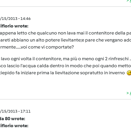
5/15/2013 - 14:46
iflorio wrote:
appena letto che qualcuno non lava mai il contenitore della pa
pareti abbiano un alto potere lievitante;e pare che vengano addir
rmente......voi come vi comportate?
 lavo ogni volta il contenitore, ma più o meno ogni 2 rinfreschi
sco lascio l'acqua calda dentro in modo che poi quando metto il 
tiepido fa iniziare prima la lievitazione sopratutto in inverno
5/15/2013 - 17:11
da 80 wrote:
iflorio wrote: