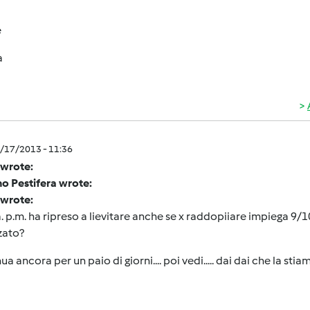
e
a
5/17/2013 - 11:36
 wrote:
o Pestifera wrote:
 wrote:
. p.m. ha ripreso a lievitare anche se x raddopiiare impiega 9/1
zato?
ua ancora per un paio di giorni.... poi vedi..... dai dai che la sti