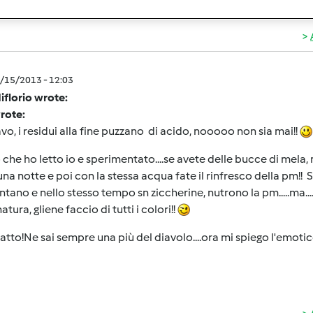
5/15/2013 - 12:03
iflorio wrote:
wrote:
lavo, i residui alla fine puzzano di acido, nooooo non sia mai!!
 che ho letto io e sperimentato....se avete delle bucce di mela,
una notte e poi con la stessa acqua fate il rinfresco della pm!! 
tano e nello stesso tempo sn ziccherine, nutrono la pm.....ma....
atura, gliene faccio di tutti i colori!!
fatto!Ne sai sempre una più del diavolo....ora mi spiego l'emotic