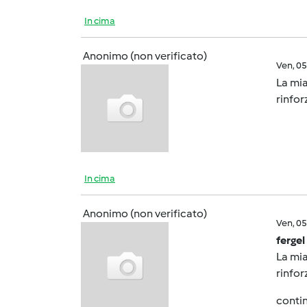
In cima
Anonimo (non verificato)
Ven, 0
La mia
rinfor
In cima
Anonimo (non verificato)
Ven, 0
fergel
La mia
rinfor
contin