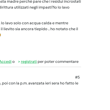
sta madre perchè pare che i residui incrostati
ittura utilizzati negli impasti?Io lo lavo
 .. lo lavo solo con acqua calda e mentre
lievito sia ancora tiepido .. ho notato che il
Accedi
o
registrati
per poter commentare
#5
, poi con la p.m. avanzata ieri sera ho fatto le