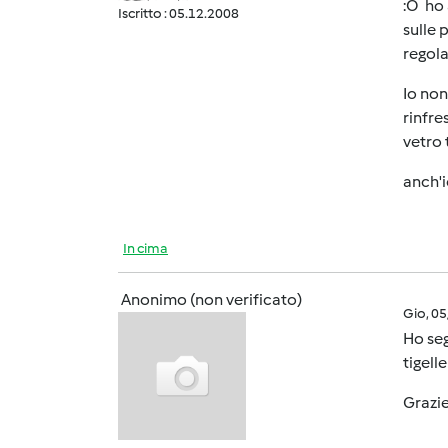
:O ho 
Iscritto : 05.12.2008
sulle 
regola
Io non
rinfre
vetro 
anch'i
In cima
Anonimo (non verificato)
Gio, 0
Ho seg
tigell
Grazi