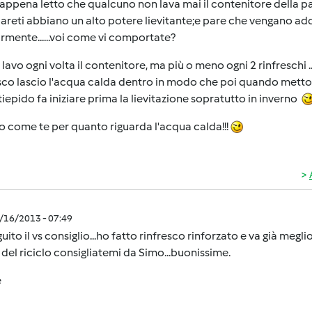
appena letto che qualcuno non lava mai il contenitore della pa
pareti abbiano un alto potere lievitante;e pare che vengano addir
rmente......voi come vi comportate?
 lavo ogni volta il contenitore, ma più o meno ogni 2 rinfreschi
sco lascio l'acqua calda dentro in modo che poi quando metto il 
tiepido fa iniziare prima la lievitazione sopratutto in inverno
o come te per quanto riguarda l'acqua calda!!!
5/16/2013 - 07:49
uito il vs consiglio...ho fatto rinfresco rinforzato e va già meglio
e del riciclo consigliatemi da Simo...buonissime.
e