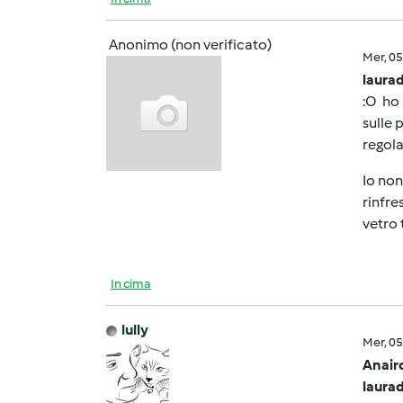
Anonimo (non verificato)
Mer, 0
laurad
:O ho 
sulle 
regola
Io non
rinfre
vetro 
In cima
lully
Mer, 0
Anair
laurad