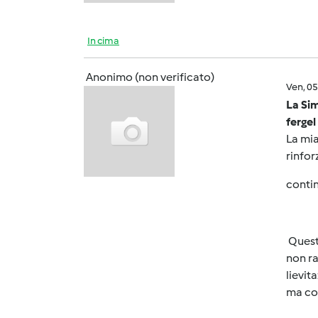
In cima
Anonimo (non verificato)
Ven, 0
La Sim
fergel
La mia
rinfor
contin
Quest
non ra
lievi
ma com