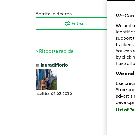
Adatta la ricerca
Ordina
We Care
Filtro
I ris
We and 
identifie
support t
trackers 
Risposta rapida
You can r
by clicki
have effe
lauradiflorio
Mer, 0
We and 
lully 
Use preci
Io lo 
Store and
Iscritto : 09.03.2010
quello
advertis
develop
stare 
List of P
fermen
della n
Sara' 