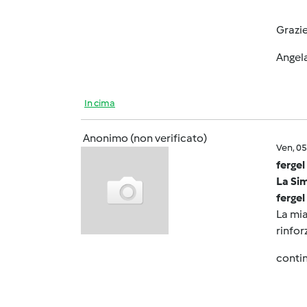
Grazi
Angel
In cima
Anonimo (non verificato)
Ven, 0
fergel
La Sim
fergel
La mia
rinfor
contin