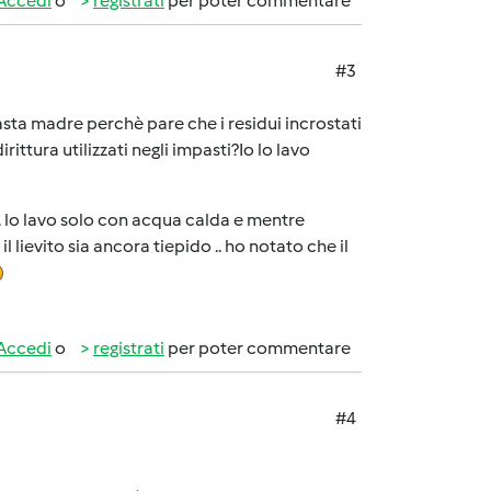
Accedi
o
registrati
per poter commentare
#3
sta madre perchè pare che i residui incrostati
ittura utilizzati negli impasti?Io lo lavo
 .. lo lavo solo con acqua calda e mentre
lievito sia ancora tiepido .. ho notato che il
Accedi
o
registrati
per poter commentare
#4