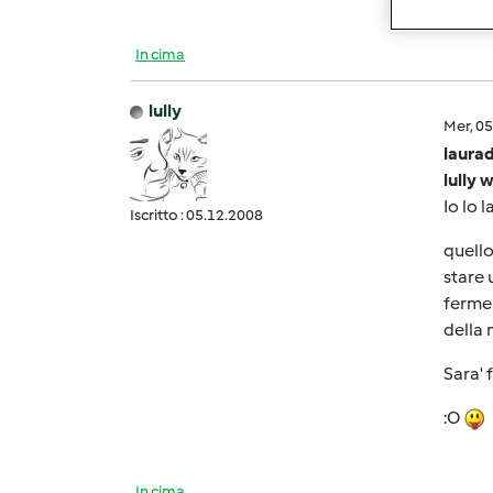
In cima
lully
Mer, 0
laurad
lully 
Io lo 
Iscritto : 05.12.2008
quello
stare 
fermen
della n
Sara' 
:O
In cima