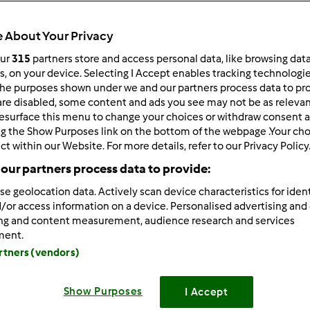
 per:
Risultati per pagina:
 About Your Privacy
ultati più recenti
10
our
315
partners store and access personal data, like browsing dat
rs, on your device. Selecting I Accept enables tracking technologi
he purposes shown under we and our partners process data to prov
are disabled, some content and ads you see may not be as relevan
esurface this menu to change your choices or withdraw consent a
ng the Show Purposes link on the bottom of the webpage .Your choi
ct within our Website. For more details, refer to our Privacy Policy
5/15/2013 - 11:54
our partners process data to provide:
wrote:
se geolocation data. Actively scan device characteristics for ident
lavo, i residui alla fine puzzano di acido, nooooo non sia mai!!
/or access information on a device. Personalised advertising and
 che ho letto io e sperimentato....se avete delle bucce di mela,
ing and content measurement, audience research and services
ment.
una notte e poi con la stessa acqua fate il rinfresco della pm!! 
artners (vendors)
tano e nello stesso tempo sn ziccherine, nutrono la pm.....ma....
atura, gliene faccio di tutti i colori!!
Show Purposes
I Accept
fatto!Ne sai sempre una più del diavolo....ora mi spiego l'emotic