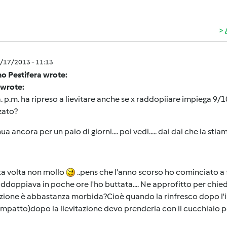
5/17/2013 - 11:13
o Pestifera wrote:
 wrote:
. p.m. ha ripreso a lievitare anche se x raddopiiare impiega 9/1
zato?
ua ancora per un paio di giorni.... poi vedi..... dai dai che la sti
a volta non mollo
..pens che l'anno scorso ho cominciato a 
ddoppiava in poche ore l'ho buttata.... Ne approfitto per chied
tazione è abbastanza morbida?Cioè quando la rinfresco dopo l
patto)dopo la lievitazione devo prenderla con il cucchiaio pe