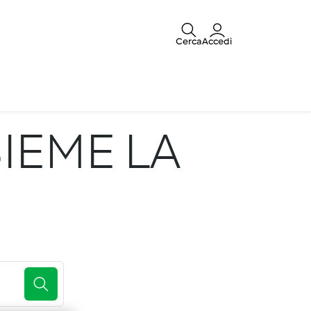
Cerca
Accedi
IEME LA
E