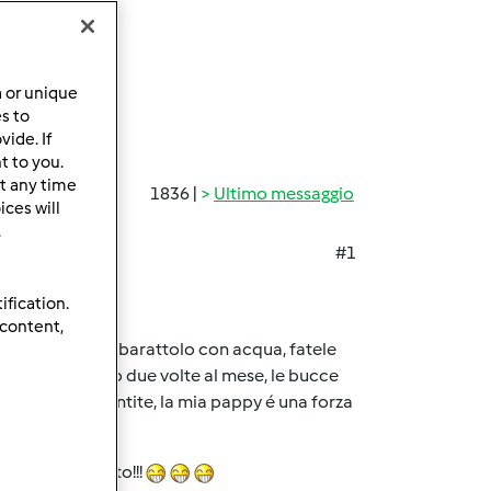
a or unique
es to
ide. If
t to you.
t any time
1836 |
Ultimo messaggio
ces will
.
#1
ification.
 content,
 mettetele in un barattolo con acqua, fatele
Si puó fare una o due volte al mese, le bucce
solo se ve la sentite, la mia pappy é una forza
on che hai scelto!!!