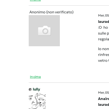
Anonimo (non verificato)
Mer, 0
laurad
:O ho 
sulle 
regola
Io non
rinfre
vetro 
In cima
lully
Mer, 0
Anair
laurad