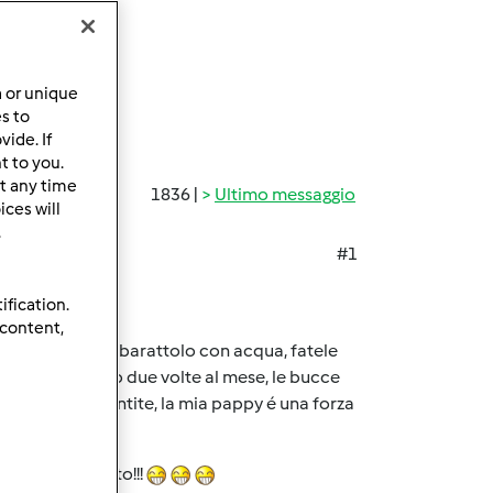
a or unique
es to
ide. If
t to you.
t any time
1836 |
Ultimo messaggio
ces will
.
#1
ification.
 content,
 mettetele in un barattolo con acqua, fatele
Si puó fare una o due volte al mese, le bucce
solo se ve la sentite, la mia pappy é una forza
on che hai scelto!!!