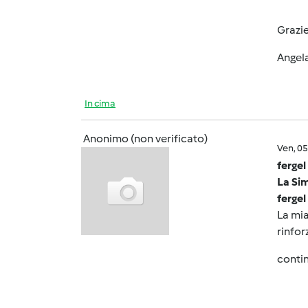
Grazi
Angel
In cima
Anonimo (non verificato)
Ven, 0
fergel
La Sim
fergel
La mia
rinfor
contin