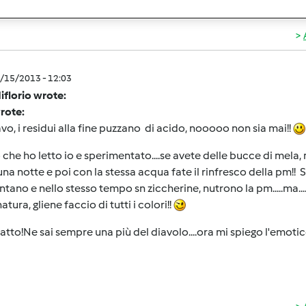
5/15/2013 - 12:03
iflorio wrote:
wrote:
lavo, i residui alla fine puzzano di acido, nooooo non sia mai!!
 che ho letto io e sperimentato....se avete delle bucce di mela,
una notte e poi con la stessa acqua fate il rinfresco della pm!! 
tano e nello stesso tempo sn ziccherine, nutrono la pm.....ma....
atura, gliene faccio di tutti i colori!!
fatto!Ne sai sempre una più del diavolo....ora mi spiego l'emotic