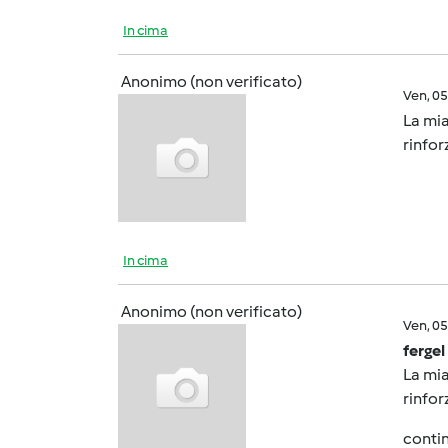
In cima
Anonimo (non verificato)
Ven, 0
La mia
rinfor
In cima
Anonimo (non verificato)
Ven, 0
fergel
La mia
rinfor
contin