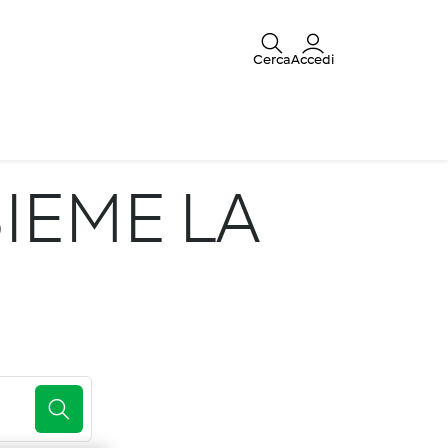
Cerca
Accedi
IEME LA
E