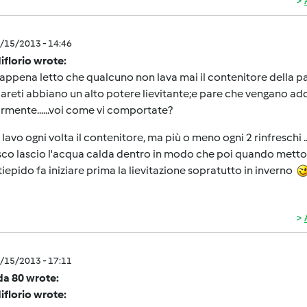
5/15/2013 - 14:46
iflorio wrote:
appena letto che qualcuno non lava mai il contenitore della pa
pareti abbiano un alto potere lievitante;e pare che vengano addir
rmente......voi come vi comportate?
 lavo ogni volta il contenitore, ma più o meno ogni 2 rinfreschi
sco lascio l'acqua calda dentro in modo che poi quando metto il 
tiepido fa iniziare prima la lievitazione sopratutto in inverno
5/15/2013 - 17:11
da 80 wrote:
iflorio wrote: