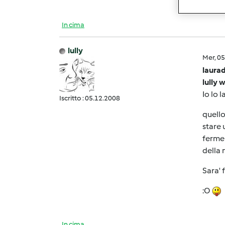
In cima
lully
Mer, 0
laurad
lully 
Io lo 
Iscritto : 05.12.2008
quello
stare 
fermen
della n
Sara' 
:O
In cima