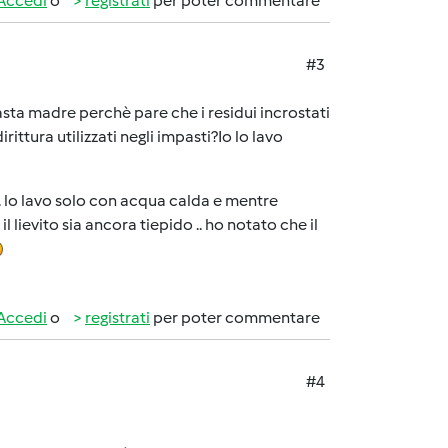
Accedi
o
registrati
per poter commentare
#3
sta madre perchè pare che i residui incrostati
ittura utilizzati negli impasti?Io lo lavo
 .. lo lavo solo con acqua calda e mentre
lievito sia ancora tiepido .. ho notato che il
Accedi
o
registrati
per poter commentare
#4