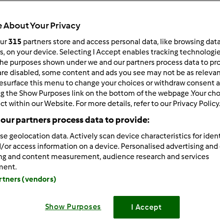
 per:
Risultati per pagina:
 About Your Privacy
ultati più recenti
10
our
315
partners store and access personal data, like browsing dat
rs, on your device. Selecting I Accept enables tracking technologi
he purposes shown under we and our partners process data to prov
are disabled, some content and ads you see may not be as relevan
esurface this menu to change your choices or withdraw consent a
ng the Show Purposes link on the bottom of the webpage .Your choi
ct within our Website. For more details, refer to our Privacy Policy
5/15/2013 - 11:54
our partners process data to provide:
wrote:
se geolocation data. Actively scan device characteristics for ident
lavo, i residui alla fine puzzano di acido, nooooo non sia mai!!
/or access information on a device. Personalised advertising and
 che ho letto io e sperimentato....se avete delle bucce di mela,
ing and content measurement, audience research and services
ment.
una notte e poi con la stessa acqua fate il rinfresco della pm!! 
artners (vendors)
tano e nello stesso tempo sn ziccherine, nutrono la pm.....ma....
atura, gliene faccio di tutti i colori!!
Show Purposes
I Accept
fatto!Ne sai sempre una più del diavolo....ora mi spiego l'emotic