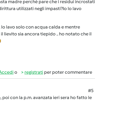
sta madre perchè pare che i residui incrostati
ittura utilizzati negli impasti?Io lo lavo
 .. lo lavo solo con acqua calda e mentre
lievito sia ancora tiepido .. ho notato che il
Accedi
o
registrati
per poter commentare
#5
, poi con la p.m. avanzata ieri sera ho fatto le