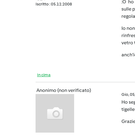
:O ho 
Iscritto : 05.12.2008
sulle 
regola
Io non
rinfre
vetro 
anch'i
In cima
Anonimo (non verificato)
Gio, 0
Ho seg
tigell
Grazi