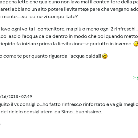
appena letto che qualcuno non lava mai il contenitore della pa
pareti abbiano un alto potere lievitante;e pare che vengano addir
rmente......voi come vi comportate?
 lavo ogni volta il contenitore, ma più o meno ogni 2 rinfreschi
sco lascio l'acqua calda dentro in modo che poi quando metto il 
tiepido fa iniziare prima la lievitazione sopratutto in inverno
o come te per quanto riguarda l'acqua calda!!!
5/16/2013 - 07:49
uito il vs consiglio...ho fatto rinfresco rinforzato e va già meglio
e del riciclo consigliatemi da Simo...buonissime.
e