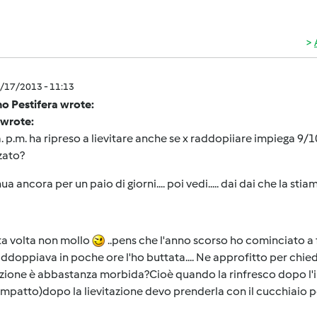
5/17/2013 - 11:13
o Pestifera wrote:
 wrote:
. p.m. ha ripreso a lievitare anche se x raddopiiare impiega 9/1
zato?
ua ancora per un paio di giorni.... poi vedi..... dai dai che la sti
a volta non mollo
..pens che l'anno scorso ho cominciato a 
ddoppiava in poche ore l'ho buttata.... Ne approfitto per chied
tazione è abbastanza morbida?Cioè quando la rinfresco dopo l
patto)dopo la lievitazione devo prenderla con il cucchiaio pe