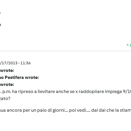
e
a
5/17/2013 - 11:36
 wrote:
o Pestifera wrote:
 wrote:
. p.m. ha ripreso a lievitare anche se x raddopiiare impiega 9/1
zato?
ua ancora per un paio di giorni.... poi vedi..... dai dai che la sti