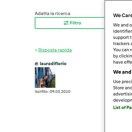
Adatta la ricerca
Ordina
We Care
Filtro
I ris
We and 
identifie
support t
trackers 
Risposta rapida
You can r
by clicki
have effe
lauradiflorio
Mer, 0
We and 
lully 
Use preci
Io lo 
Store and
Iscritto : 09.03.2010
quello
advertis
develop
stare 
List of P
fermen
della n
Sara' 