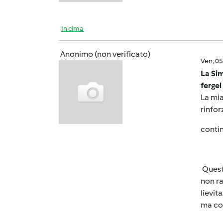
In cima
Anonimo (non verificato)
Ven, 0
La Sim
fergel
La mia
rinfor
contin
Quest
non ra
lievi
ma com