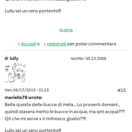
Lully sei un vero portento!!!
In cima
Accedi
o
registrati
per poter commentare
lully
Iscritto : 05.12.2008
Ven, 05/17/2013 - 21:13
#15
mariella78 wrote:
Bella questa delle bucce di mela... Lo proverò domani ,
quindi stasera metto le bucce in acqua, ma qnt acqua???
Qll che mi serve x il rinfresco, giusto??!!
Lully sei un vero portento!!!