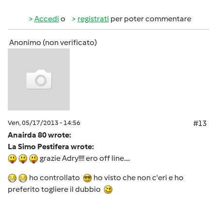
Accedi
o
registrati
per poter commentare
Anonimo (non verificato)
Ven, 05/17/2013 - 14:56
#13
Anairda 80 wrote:
La Simo Pestifera wrote:
grazie Adry!!!! ero off line....
ho controllato
ho visto che non c'eri e ho
preferito togliere il dubbio