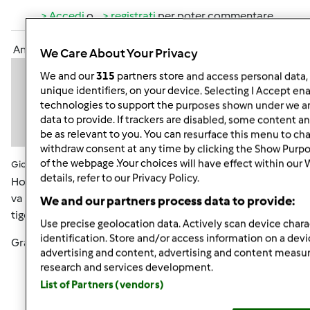
Accedi
o
registrati
per poter commentare
Anonimo (non verificato)
We Care About Your Privacy
We and our
315
partners store and access personal data, 
unique identifiers, on your device. Selecting I Accept en
technologies to support the purposes shown under we an
data to provide. If trackers are disabled, some content 
be as relevant to you. You can resurface this menu to ch
withdraw consent at any time by clicking the Show Purpo
of the webpage .Your choices will have effect within our
Gio, 05/16/2013 - 07:49
#5
details, refer to our Privacy Policy.
Ho seguito il vs consiglio...ho fatto rinfresco rinforzato e
va già meglio, poi con la p.m. avanzata ieri sera ho fatto le
We and our partners process data to provide:
tigelle del riciclo consigliatemi da Simo...buonissime.
Use precise geolocation data. Actively scan device charac
identification. Store and/or access information on a devi
Grazie
advertising and content, advertising and content meas
research and services development.
List of Partners (vendors)
In cima