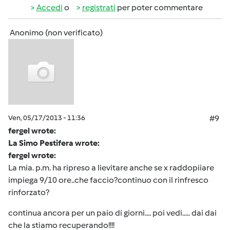
Accedi
o
registrati
per poter commentare
Anonimo (non verificato)
Ven, 05/17/2013 - 11:36
#9
fergel wrote:
La Simo Pestifera wrote:
fergel wrote:
La mia. p.m. ha ripreso a lievitare anche se x raddopiiare
impiega 9/10 ore..che faccio?continuo con il rinfresco
rinforzato?
continua ancora per un paio di giorni.... poi vedi..... dai dai
che la stiamo recuperando!!!!