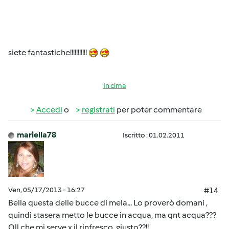
siete fantastiche!!!!!!!!!!!
In cima
Accedi
o
registrati
per poter commentare
mariella78
Iscritto : 01.02.2011
Ven, 05/17/2013 - 16:27
#14
Bella questa delle bucce di mela... Lo proverò domani ,
quindi stasera metto le bucce in acqua, ma qnt acqua???
Qll che mi serve x il rinfresco, giusto??!!