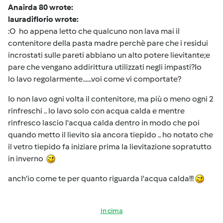
Anairda 80 wrote:
lauradiflorio wrote:
:O ho appena letto che qualcuno non lava mai il
contenitore della pasta madre perchè pare che i residui
incrostati sulle pareti abbiano un alto potere lievitante;e
pare che vengano addirittura utilizzati negli impasti?Io
lo lavo regolarmente......voi come vi comportate?
Io non lavo ogni volta il contenitore, ma più o meno ogni 2
rinfreschi .. lo lavo solo con acqua calda e mentre
rinfresco lascio l'acqua calda dentro in modo che poi
quando metto il lievito sia ancora tiepido .. ho notato che
il vetro tiepido fa iniziare prima la lievitazione sopratutto
in inverno
anch'io come te per quanto riguarda l'acqua calda!!!
In cima