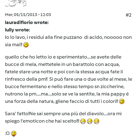
Mer, 05/15/2013 - 12:03
#2
lauradiflorio wrote:
lully wrote:
Io lo lavo, i residui alla fine puzzano di acido, nooooo non
sia mai!!
quello che ho letto io e sperimentato....se avete delle
bucce di mela, mettetele in un barattolo con acqua,
fatele stare una notte e poi con la stessa acqua fate il
rinfresco della pm!! Si puó fare una o due volte al mese, le
bucce fermentano e nello stesso tempo sn ziccherine,
nutrono la pm.....ma....solo se ve la sentite, la mia pappy é
una forza della natura, gliene faccio di tutti i colori!!
Sara' fatto!Ne sai sempre una più del diavolo....ora mi
spiego l'emoticon che hai scelto!!!
:O