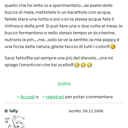
quello che ho letto io e sperimentato....se avete delle
bucce di mela, mettetele in un barattolo con acqua,
fatele stare una notte e poi con la stessa acqua fate il
rinfresco della pm!! Si puó fare una o due volte al mese, le
bucce fermentano e nello stesso tempo sn ziccherine,
nutrono la pm.....ma....solo se ve la sentite, la mia pappy é
una forza della natura, gliene faccio di tutti i colori!!
Sara' fatto!Ne sai sempre una più del diavolo....ora mi
spiego l'emoticon che hai scelto!!!
In cima
Accedi
o
registrati
per poter commentare
lully
Iscritto : 05.12.2008