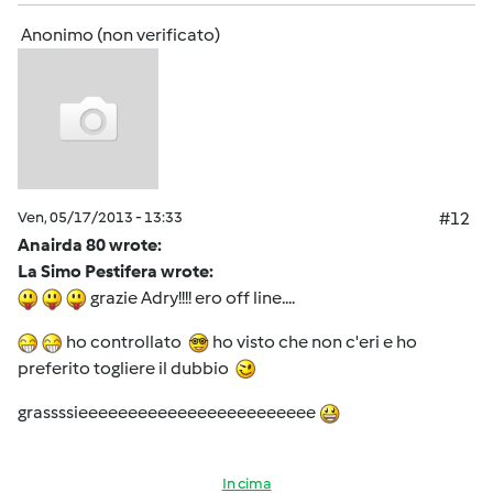
Anonimo (non verificato)
Ven, 05/17/2013 - 13:33
#12
Anairda 80 wrote:
La Simo Pestifera wrote:
grazie Adry!!!! ero off line....
ho controllato
ho visto che non c'eri e ho
preferito togliere il dubbio
grassssieeeeeeeeeeeeeeeeeeeeeeee
In cima