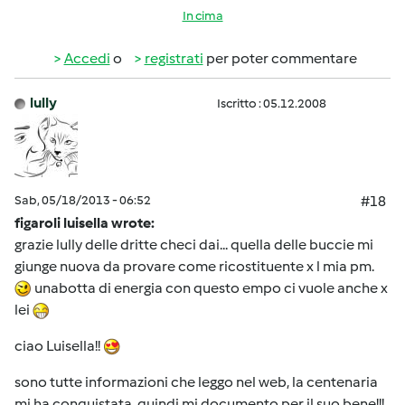
In cima
Accedi
o
registrati
per poter commentare
lully
Iscritto : 05.12.2008
Sab, 05/18/2013 - 06:52
#18
figaroli luisella wrote:
grazie lully delle dritte checi dai... quella delle buccie mi
giunge nuova da provare come ricostituente x l mia pm.
unabotta di energia con questo empo ci vuole anche x
lei
ciao Luisella!!
sono tutte informazioni che leggo nel web, la centenaria
mi ha conquistata, quindi mi documento per il suo bene!!!