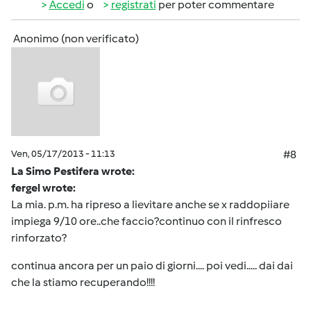
Accedi
o
registrati
per poter commentare
Anonimo (non verificato)
Ven, 05/17/2013 - 11:13
#8
La Simo Pestifera wrote:
fergel wrote:
La mia. p.m. ha ripreso a lievitare anche se x raddopiiare
impiega 9/10 ore..che faccio?continuo con il rinfresco
rinforzato?
continua ancora per un paio di giorni.... poi vedi..... dai dai
che la stiamo recuperando!!!!