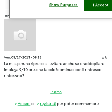
Accedi
o
registrati
per poter commentare
Show Purposes
I Accept
Anonimo (non verificato)
Ven, 05/17/2013 - 09:12
#6
La mia. p.m. ha ripreso a lievitare anche se x raddopiiare
impiega 9/10 ore..che faccio?continuo con il rinfresco
rinforzato?
In cima
Accedi
o
registrati
per poter commentare