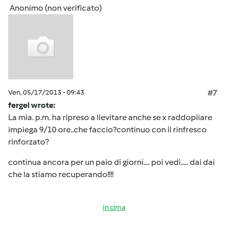
Anonimo (non verificato)
Ven, 05/17/2013 - 09:43
#7
fergel wrote:
La mia. p.m. ha ripreso a lievitare anche se x raddopiiare
impiega 9/10 ore..che faccio?continuo con il rinfresco
rinforzato?
continua ancora per un paio di giorni.... poi vedi..... dai dai
che la stiamo recuperando!!!!
In cima