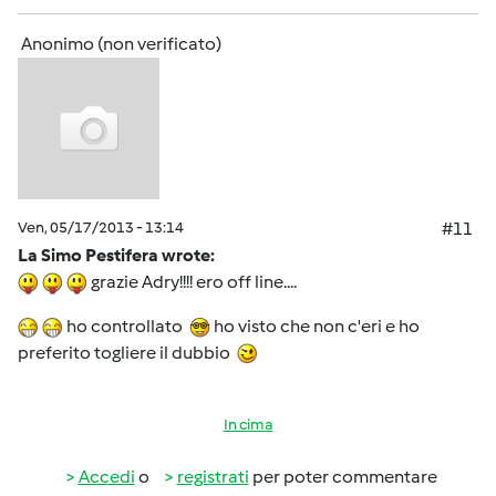
Anonimo (non verificato)
Ven, 05/17/2013 - 13:14
#11
La Simo Pestifera wrote:
grazie Adry!!!! ero off line....
ho controllato
ho visto che non c'eri e ho
preferito togliere il dubbio
In cima
Accedi
o
registrati
per poter commentare