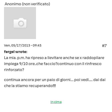
Anonimo (non verificato)
Ven, 05/17/2013 - 09:43
#7
fergel wrote:
La mia. p.m. ha ripreso a lievitare anche se x raddopiiare
impiega 9/10 ore..che faccio?continuo con il rinfresco
rinforzato?
continua ancora per un paio di giorni.... poi vedi..... dai dai
che la stiamo recuperando!!!!
In cima