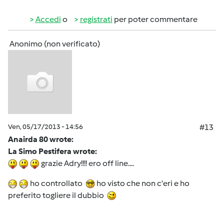
Accedi
o
registrati
per poter commentare
Anonimo (non verificato)
Ven, 05/17/2013 - 14:56
#13
Anairda 80 wrote:
La Simo Pestifera wrote:
grazie Adry!!!! ero off line....
ho controllato
ho visto che non c'eri e ho
preferito togliere il dubbio