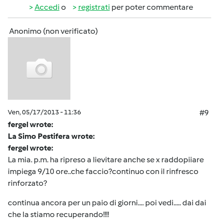
Accedi
o
registrati
per poter commentare
Anonimo (non verificato)
Ven, 05/17/2013 - 11:36
#9
fergel wrote:
La Simo Pestifera wrote:
fergel wrote:
La mia. p.m. ha ripreso a lievitare anche se x raddopiiare
impiega 9/10 ore..che faccio?continuo con il rinfresco
rinforzato?
continua ancora per un paio di giorni.... poi vedi..... dai dai
che la stiamo recuperando!!!!