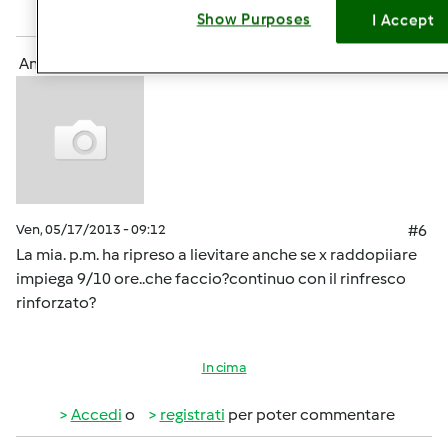
Accedi
o
registrati
per poter commentare
Show Purposes
I Accept
Anonimo (non verificato)
Ven, 05/17/2013 - 09:12
#6
La mia. p.m. ha ripreso a lievitare anche se x raddopiiare
impiega 9/10 ore..che faccio?continuo con il rinfresco
rinforzato?
In cima
Accedi
o
registrati
per poter commentare