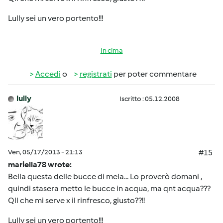
Lully sei un vero portento!!!
In cima
Accedi
o
registrati
per poter commentare
lully
Iscritto : 05.12.2008
Ven, 05/17/2013 - 21:13
#15
mariella78 wrote:
Bella questa delle bucce di mela... Lo proverò domani ,
quindi stasera metto le bucce in acqua, ma qnt acqua???
Qll che mi serve x il rinfresco, giusto??!!
Lully sei un vero portento!!!