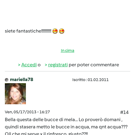
siete fantastiche!!!!!!!!!!!
In cima
Accedi
o
registrati
per poter commentare
mariella78
Iscritto : 01.02.2011
Ven, 05/17/2013 - 16:27
#14
Bella questa delle bucce di mela... Lo proverò domani ,
quindi stasera metto le bucce in acqua, ma qnt acqua???
Qll che mi serve x il rinfresco, giusto??!!