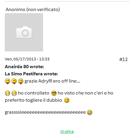
Anonimo (non verificato)
Ven, 05/17/2013 - 13:33
#12
Anairda 80 wrote:
La Simo Pestifera wrote:
grazie Adry!!!! ero off line....
ho controllato
ho visto che non c'eri e ho
preferito togliere il dubbio
grassssieeeeeeeeeeeeeeeeeeeeeeee
In cima