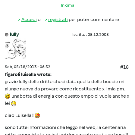
In cima
Accedi
o
registrati
per poter commentare
lully
Iscritto : 05.12.2008
Sab, 05/18/2013 - 06:52
#18
figaroli luisella wrote:
grazie lully delle dritte checi dai... quella delle buccie mi
giunge nuova da provare come ricostituente x l mia pm.
unabotta di energia con questo empo ci vuole anche x
lei
ciao Luisella!!
sono tutte informazioni che leggo nel web, la centenaria
mi ha conquistata, quindi mi documento per il suo bene!!!