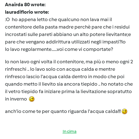
Anairda 80 wrote:
lauradiflorio wrote:
:O ho appena letto che qualcuno non lava mai il
contenitore della pasta madre perchè pare che i residui
incrostati sulle pareti abbiano un alto potere lievitante;e
pare che vengano addirittura utilizzati negli impasti?Io
lo lavo regolarmente......voi come vi comportate?
Io non lavo ogni volta il contenitore, ma più o meno ogni 2
rinfreschi .. lo lavo solo con acqua calda e mentre
rinfresco lascio l'acqua calda dentro in modo che poi
quando metto il lievito sia ancora tiepido .. ho notato che
il vetro tiepido fa iniziare prima la lievitazione sopratutto
in inverno
anch'io come te per quanto riguarda l'acqua calda!!!
In cima