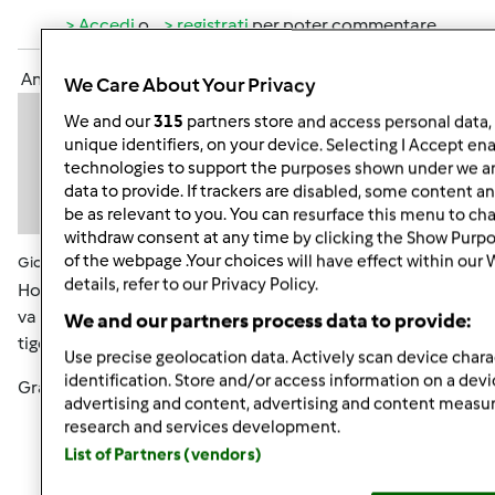
Accedi
o
registrati
per poter commentare
Anonimo (non verificato)
We Care About Your Privacy
We and our
315
partners store and access personal data, 
unique identifiers, on your device. Selecting I Accept en
technologies to support the purposes shown under we an
data to provide. If trackers are disabled, some content 
be as relevant to you. You can resurface this menu to ch
withdraw consent at any time by clicking the Show Purpo
of the webpage .Your choices will have effect within our
Gio, 05/16/2013 - 07:49
#5
details, refer to our Privacy Policy.
Ho seguito il vs consiglio...ho fatto rinfresco rinforzato e
va già meglio, poi con la p.m. avanzata ieri sera ho fatto le
We and our partners process data to provide:
tigelle del riciclo consigliatemi da Simo...buonissime.
Use precise geolocation data. Actively scan device charac
identification. Store and/or access information on a devi
Grazie
advertising and content, advertising and content meas
research and services development.
List of Partners (vendors)
In cima