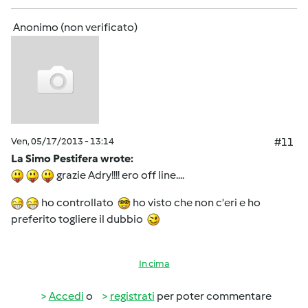
Anonimo (non verificato)
Ven, 05/17/2013 - 13:14
#11
La Simo Pestifera wrote:
grazie Adry!!!! ero off line....
ho controllato
ho visto che non c'eri e ho
preferito togliere il dubbio
In cima
Accedi
o
registrati
per poter commentare