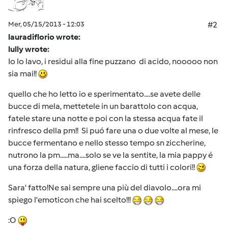
Mer, 05/15/2013 - 12:03
#2
lauradiflorio wrote:
lully wrote:
Io lo lavo, i residui alla fine puzzano di acido, nooooo non
sia mai!!
quello che ho letto io e sperimentato....se avete delle
bucce di mela, mettetele in un barattolo con acqua,
fatele stare una notte e poi con la stessa acqua fate il
rinfresco della pm!! Si puó fare una o due volte al mese, le
bucce fermentano e nello stesso tempo sn ziccherine,
nutrono la pm.....ma....solo se ve la sentite, la mia pappy é
una forza della natura, gliene faccio di tutti i colori!!
Sara' fatto!Ne sai sempre una più del diavolo....ora mi
spiego l'emoticon che hai scelto!!!
:O