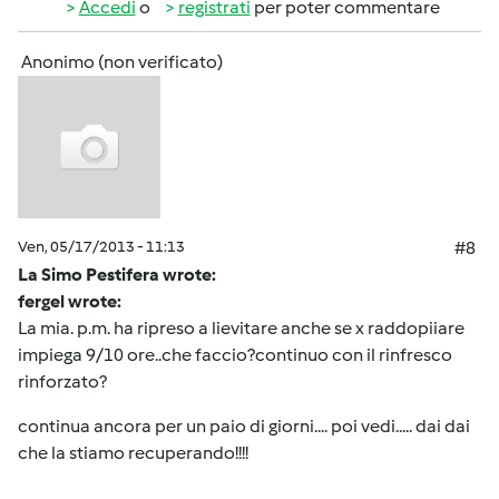
Accedi
o
registrati
per poter commentare
Anonimo (non verificato)
Ven, 05/17/2013 - 11:13
#8
La Simo Pestifera wrote:
fergel wrote:
La mia. p.m. ha ripreso a lievitare anche se x raddopiiare
impiega 9/10 ore..che faccio?continuo con il rinfresco
rinforzato?
continua ancora per un paio di giorni.... poi vedi..... dai dai
che la stiamo recuperando!!!!