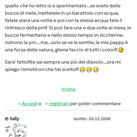
quello che ho letto io e sperimentato....se avete delle
bucce di mela, mettetele in un barattolo con acqua,
fatele stare una notte e poi con la stessa acqua fate il
rinfresco della pm!! Si puó fare una o due volte al mese, le
bucce fermentano e nello stesso tempo sn ziccherine,
nutrono la pm.....ma....solo se ve la sentite, la mia pappy é
una forza della natura, gliene faccio di tutti i colori!!
Sara' fatto!Ne sai sempre una più del diavolo....ora mi
spiego l'emoticon che hai scelto!!!
In cima
Accedi
o
registrati
per poter commentare
lully
Iscritto : 05.12.2008