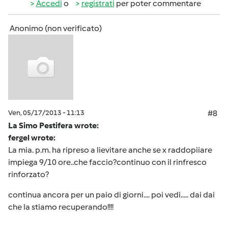
Accedi
o
registrati
per poter commentare
Anonimo (non verificato)
Ven, 05/17/2013 - 11:13
#8
La Simo Pestifera wrote:
fergel wrote:
La mia. p.m. ha ripreso a lievitare anche se x raddopiiare
impiega 9/10 ore..che faccio?continuo con il rinfresco
rinforzato?
continua ancora per un paio di giorni.... poi vedi..... dai dai
che la stiamo recuperando!!!!