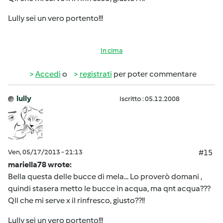
Lully sei un vero portento!!!
In cima
Accedi
o
registrati
per poter commentare
lully
Iscritto : 05.12.2008
Ven, 05/17/2013 - 21:13
#15
mariella78 wrote:
Bella questa delle bucce di mela... Lo proverò domani ,
quindi stasera metto le bucce in acqua, ma qnt acqua???
Qll che mi serve x il rinfresco, giusto??!!
Lully sei un vero portento!!!