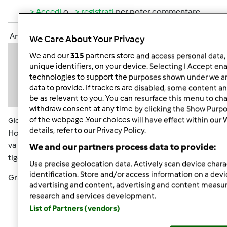
Accedi
o
registrati
per poter commentare
Anonimo (non verificato)
We Care About Your Privacy
We and our
315
partners store and access personal data, 
unique identifiers, on your device. Selecting I Accept en
technologies to support the purposes shown under we an
data to provide. If trackers are disabled, some content 
be as relevant to you. You can resurface this menu to ch
withdraw consent at any time by clicking the Show Purpo
of the webpage .Your choices will have effect within our
Gio, 05/16/2013 - 07:49
#5
details, refer to our Privacy Policy.
Ho seguito il vs consiglio...ho fatto rinfresco rinforzato e
va già meglio, poi con la p.m. avanzata ieri sera ho fatto le
We and our partners process data to provide:
tigelle del riciclo consigliatemi da Simo...buonissime.
Use precise geolocation data. Actively scan device charac
identification. Store and/or access information on a devi
Grazie
advertising and content, advertising and content meas
research and services development.
List of Partners (vendors)
In cima