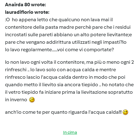
Anairda 80 wrote:
lauradiflorio wrote:
:O ho appena letto che qualcuno non lava mai il
contenitore della pasta madre perchè pare che i residui
incrostati sulle pareti abbiano un alto potere lievitante;e
pare che vengano addirittura utilizzati negli impasti?Io
lo lavo regolarmente......voi come vi comportate?
Io non lavo ogni volta il contenitore, ma più o meno ogni 2
rinfreschi .. lo lavo solo con acqua calda e mentre
rinfresco lascio l'acqua calda dentro in modo che poi
quando metto il lievito sia ancora tiepido .. ho notato che
il vetro tiepido fa iniziare prima la lievitazione sopratutto
in inverno
anch'io come te per quanto riguarda l'acqua calda!!!
In cima