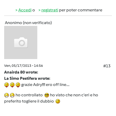
Accedi
o
registrati
per poter commentare
Anonimo (non verificato)
Ven, 05/17/2013 - 14:56
#13
Anairda 80 wrote:
La Simo Pestifera wrote:
grazie Adry!!!! ero off line....
ho controllato
ho visto che non c'eri e ho
preferito togliere il dubbio