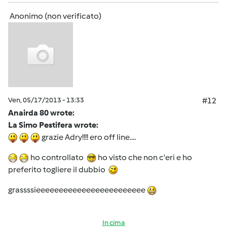
Anonimo (non verificato)
Ven, 05/17/2013 - 13:33
#12
Anairda 80 wrote:
La Simo Pestifera wrote:
grazie Adry!!!! ero off line....
ho controllato
ho visto che non c'eri e ho
preferito togliere il dubbio
grassssieeeeeeeeeeeeeeeeeeeeeeee
In cima