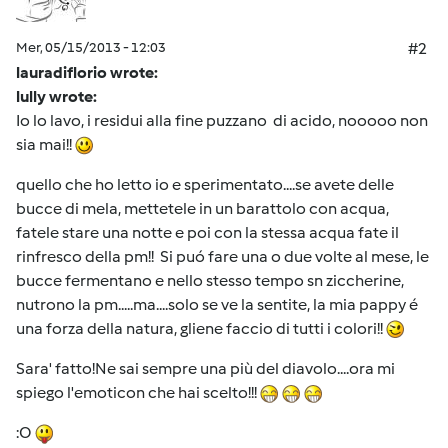
Mer, 05/15/2013 - 12:03
#2
lauradiflorio wrote:
lully wrote:
Io lo lavo, i residui alla fine puzzano di acido, nooooo non
sia mai!!
quello che ho letto io e sperimentato....se avete delle
bucce di mela, mettetele in un barattolo con acqua,
fatele stare una notte e poi con la stessa acqua fate il
rinfresco della pm!! Si puó fare una o due volte al mese, le
bucce fermentano e nello stesso tempo sn ziccherine,
nutrono la pm.....ma....solo se ve la sentite, la mia pappy é
una forza della natura, gliene faccio di tutti i colori!!
Sara' fatto!Ne sai sempre una più del diavolo....ora mi
spiego l'emoticon che hai scelto!!!
:O