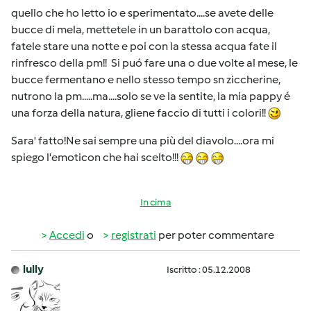
quello che ho letto io e sperimentato....se avete delle
bucce di mela, mettetele in un barattolo con acqua,
fatele stare una notte e poi con la stessa acqua fate il
rinfresco della pm!! Si puó fare una o due volte al mese, le
bucce fermentano e nello stesso tempo sn ziccherine,
nutrono la pm.....ma....solo se ve la sentite, la mia pappy é
una forza della natura, gliene faccio di tutti i colori!!
Sara' fatto!Ne sai sempre una più del diavolo....ora mi
spiego l'emoticon che hai scelto!!!
In cima
Accedi
o
registrati
per poter commentare
lully
Iscritto : 05.12.2008