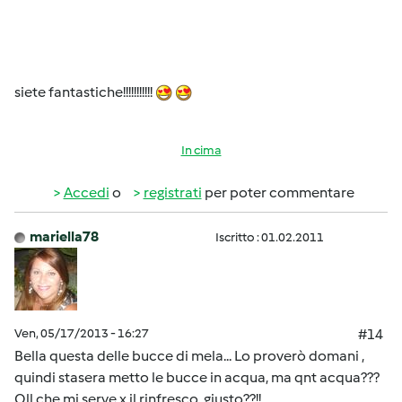
siete fantastiche!!!!!!!!!!!
In cima
Accedi
o
registrati
per poter commentare
mariella78
Iscritto : 01.02.2011
Ven, 05/17/2013 - 16:27
#14
Bella questa delle bucce di mela... Lo proverò domani ,
quindi stasera metto le bucce in acqua, ma qnt acqua???
Qll che mi serve x il rinfresco, giusto??!!