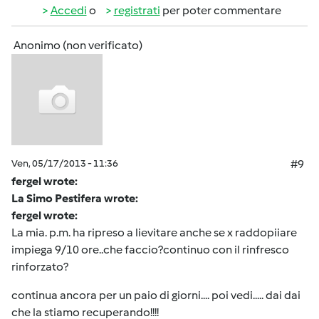
Accedi
o
registrati
per poter commentare
Anonimo (non verificato)
Ven, 05/17/2013 - 11:36
#9
fergel wrote:
La Simo Pestifera wrote:
fergel wrote:
La mia. p.m. ha ripreso a lievitare anche se x raddopiiare
impiega 9/10 ore..che faccio?continuo con il rinfresco
rinforzato?
continua ancora per un paio di giorni.... poi vedi..... dai dai
che la stiamo recuperando!!!!