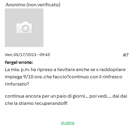
Anonimo (non verificato)
Ven, 05/17/2013 - 09:43
#7
fergel wrote:
La mia. p.m. ha ripreso a lievitare anche se x raddopiiare
impiega 9/10 ore..che faccio?continuo con il rinfresco
rinforzato?
continua ancora per un paio di giorni.... poi vedi..... dai dai
che la stiamo recuperando!!!!
In cima