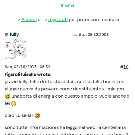
In cima
Accedi
o
registrati
per poter commentare
lully
Iscritto : 05.12.2008
Sab, 05/18/2013 - 06:52
#18
figaroli luisella wrote:
grazie lully delle dritte checi dai... quella delle buccie mi
giunge nuova da provare come ricostituente x l mia pm.
unabotta di energia con questo empo ci vuole anche x
lei
ciao Luisella!!
sono tutte informazioni che leggo nel web, la centenaria
mi ha conquistata, quindi mi documento per il suo bene!!!