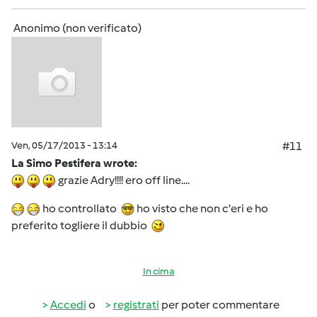
Anonimo (non verificato)
Ven, 05/17/2013 - 13:14
#11
La Simo Pestifera wrote:
grazie Adry!!!! ero off line....
ho controllato
ho visto che non c'eri e ho
preferito togliere il dubbio
In cima
Accedi
o
registrati
per poter commentare