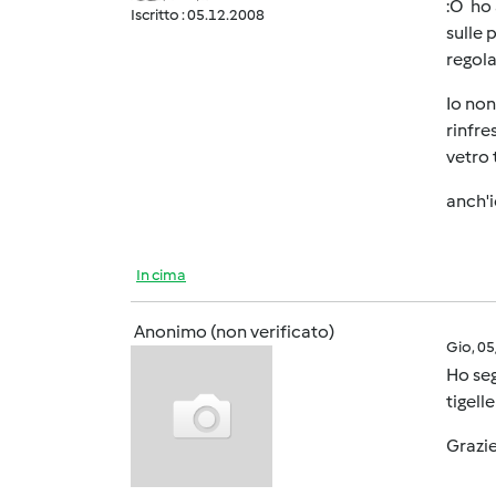
:O ho 
Iscritto : 05.12.2008
sulle 
regola
Io non
rinfre
vetro 
anch'i
In cima
Anonimo (non verificato)
Gio, 0
Ho seg
tigell
Grazi