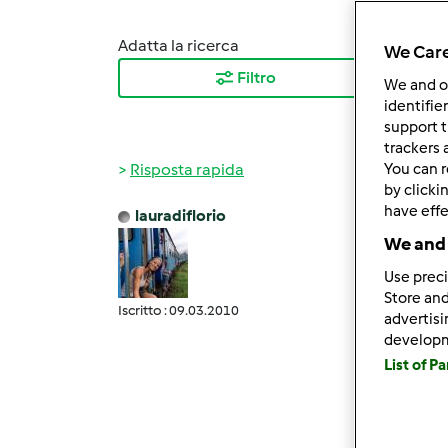
Adatta la ricerca
Ordina
We Care
Filtro
I ris
We and 
identifie
support t
trackers 
Risposta rapida
You can r
by clicki
have effe
lauradiflorio
Mer, 0
We and 
lully 
Use preci
Io lo 
Store and
Iscritto : 09.03.2010
quello
advertis
develop
stare 
List of P
fermen
della n
Sara' 