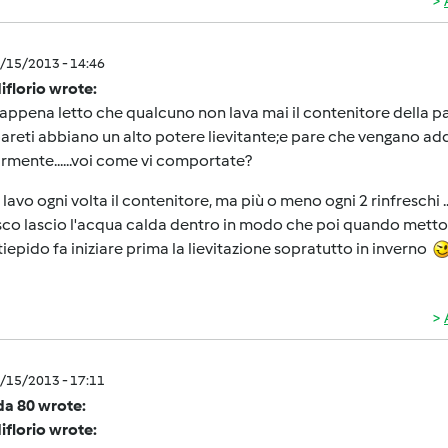
5/15/2013 - 14:46
iflorio wrote:
appena letto che qualcuno non lava mai il contenitore della pa
pareti abbiano un alto potere lievitante;e pare che vengano addir
rmente......voi come vi comportate?
 lavo ogni volta il contenitore, ma più o meno ogni 2 rinfreschi
sco lascio l'acqua calda dentro in modo che poi quando metto il 
tiepido fa iniziare prima la lievitazione sopratutto in inverno
5/15/2013 - 17:11
da 80 wrote:
iflorio wrote: