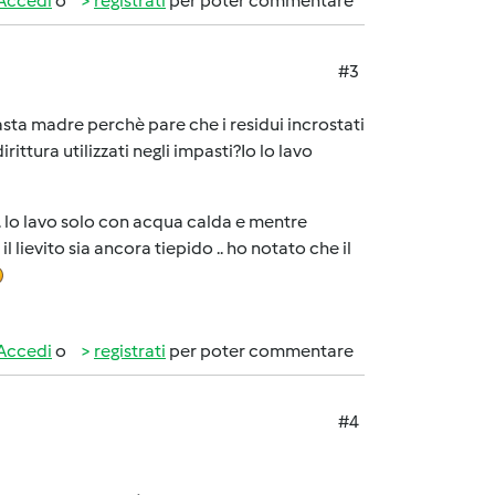
Accedi
o
registrati
per poter commentare
#3
sta madre perchè pare che i residui incrostati
ittura utilizzati negli impasti?Io lo lavo
 .. lo lavo solo con acqua calda e mentre
lievito sia ancora tiepido .. ho notato che il
Accedi
o
registrati
per poter commentare
#4