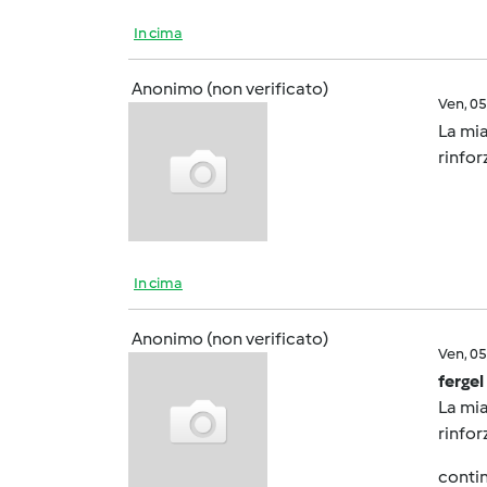
In cima
Anonimo (non verificato)
Ven, 0
La mia
rinfor
In cima
Anonimo (non verificato)
Ven, 0
fergel
La mia
rinfor
contin