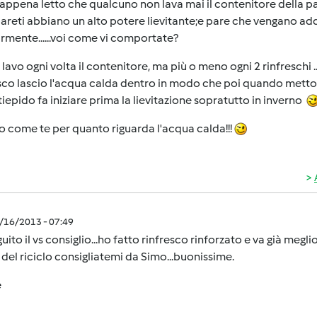
appena letto che qualcuno non lava mai il contenitore della pa
pareti abbiano un alto potere lievitante;e pare che vengano addir
rmente......voi come vi comportate?
 lavo ogni volta il contenitore, ma più o meno ogni 2 rinfreschi
sco lascio l'acqua calda dentro in modo che poi quando metto il 
tiepido fa iniziare prima la lievitazione sopratutto in inverno
o come te per quanto riguarda l'acqua calda!!!
5/16/2013 - 07:49
uito il vs consiglio...ho fatto rinfresco rinforzato e va già meglio
e del riciclo consigliatemi da Simo...buonissime.
e