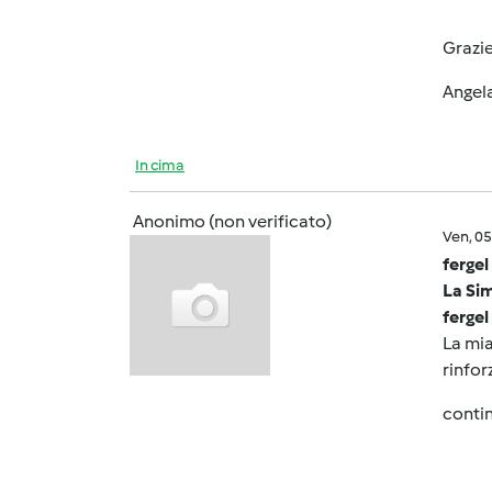
Grazi
Angel
In cima
Anonimo (non verificato)
Ven, 0
fergel
La Sim
fergel
La mia
rinfor
contin