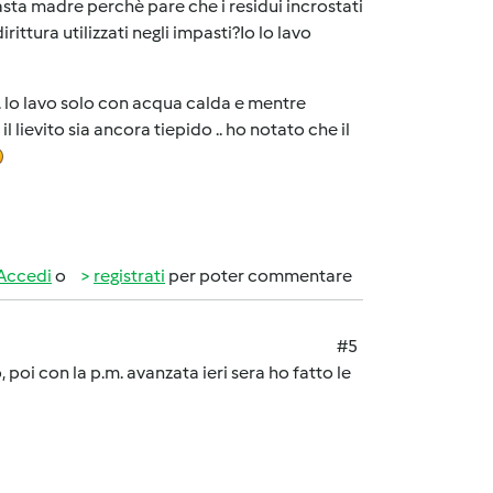
sta madre perchè pare che i residui incrostati
ittura utilizzati negli impasti?Io lo lavo
 .. lo lavo solo con acqua calda e mentre
lievito sia ancora tiepido .. ho notato che il
Accedi
o
registrati
per poter commentare
#5
, poi con la p.m. avanzata ieri sera ho fatto le