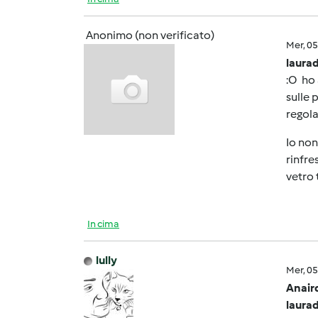
Anonimo (non verificato)
Mer, 0
laurad
:O ho 
sulle 
regola
Io non
rinfre
vetro 
In cima
lully
Mer, 0
Anair
laurad