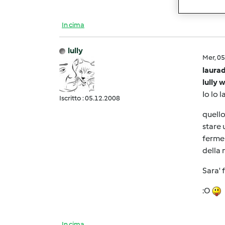
In cima
lully
Mer, 0
laurad
lully 
Io lo 
Iscritto : 05.12.2008
quello
stare 
fermen
della n
Sara' 
:O
In cima