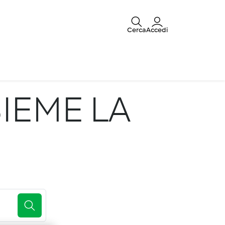
Cerca
Accedi
IEME LA
E