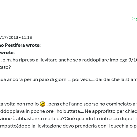
5/17/2013 - 11:13
o Pestifera wrote:
 wrote:
. p.m. ha ripreso a lievitare anche se x raddopiiare impiega 9/1
zato?
ua ancora per un paio di giorni.... poi vedi..... dai dai che la sti
a volta non mollo
..pens che l'anno scorso ho cominciato a 
ddoppiava in poche ore l'ho buttata.... Ne approfitto per chied
tazione è abbastanza morbida?Cioè quando la rinfresco dopo l
patto)dopo la lievitazione devo prenderla con il cucchiaio pe