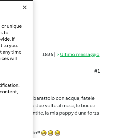
a or unique
es to
ide. If
t to you.
t any time
1836 |
Ultimo messaggio
ces will
.
#1
ification.
 content,
 mettetele in un barattolo con acqua, fatele
Si puó fare una o due volte al mese, le bucce
solo se ve la sentite, la mia pappy é una forza
on che hai scelto!!!