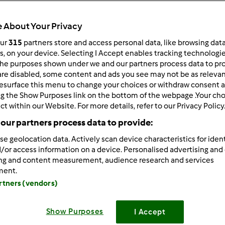
 per:
Risultati per pagina:
 About Your Privacy
ultati più recenti
10
our
315
partners store and access personal data, like browsing dat
rs, on your device. Selecting I Accept enables tracking technologi
he purposes shown under we and our partners process data to prov
are disabled, some content and ads you see may not be as relevan
esurface this menu to change your choices or withdraw consent a
ng the Show Purposes link on the bottom of the webpage .Your choi
ct within our Website. For more details, refer to our Privacy Policy
5/15/2013 - 11:54
our partners process data to provide:
wrote:
se geolocation data. Actively scan device characteristics for ident
lavo, i residui alla fine puzzano di acido, nooooo non sia mai!!
/or access information on a device. Personalised advertising and
 che ho letto io e sperimentato....se avete delle bucce di mela,
ing and content measurement, audience research and services
ment.
una notte e poi con la stessa acqua fate il rinfresco della pm!! 
artners (vendors)
tano e nello stesso tempo sn ziccherine, nutrono la pm.....ma....
atura, gliene faccio di tutti i colori!!
Show Purposes
I Accept
fatto!Ne sai sempre una più del diavolo....ora mi spiego l'emotic