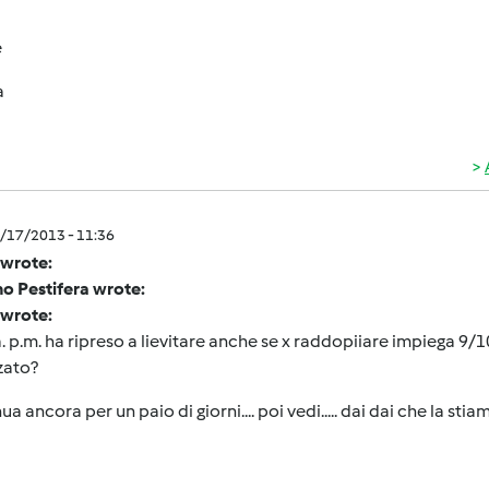
e
a
5/17/2013 - 11:36
 wrote:
o Pestifera wrote:
 wrote:
. p.m. ha ripreso a lievitare anche se x raddopiiare impiega 9/1
zato?
ua ancora per un paio di giorni.... poi vedi..... dai dai che la sti