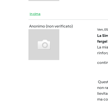
In cima
Anonimo (non verificato)
Ven, 0
La Sim
fergel
La mia
rinfor
contin
Quest
non ra
lievi
ma com