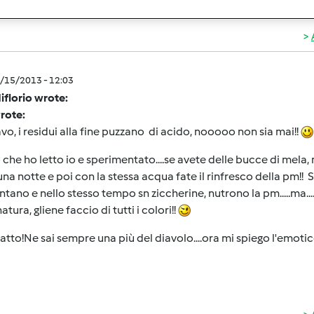
5/15/2013 - 12:03
iflorio wrote:
wrote:
lavo, i residui alla fine puzzano di acido, nooooo non sia mai!!
 che ho letto io e sperimentato....se avete delle bucce di mela,
una notte e poi con la stessa acqua fate il rinfresco della pm!! 
tano e nello stesso tempo sn ziccherine, nutrono la pm.....ma....
atura, gliene faccio di tutti i colori!!
fatto!Ne sai sempre una più del diavolo....ora mi spiego l'emotic