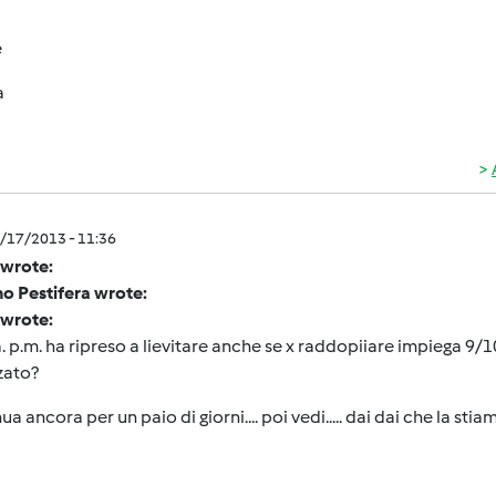
e
a
5/17/2013 - 11:36
 wrote:
o Pestifera wrote:
 wrote:
. p.m. ha ripreso a lievitare anche se x raddopiiare impiega 9/1
zato?
ua ancora per un paio di giorni.... poi vedi..... dai dai che la sti