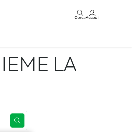
Cerca
Accedi
IEME LA
E