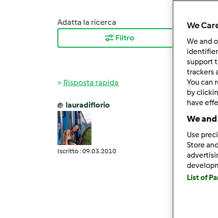
Adatta la ricerca
Ordina
We Care
Filtro
I ris
We and 
identifie
support t
trackers 
Risposta rapida
You can r
by clicki
have effe
lauradiflorio
Mer, 0
We and 
lully 
Use preci
Io lo 
Store and
Iscritto : 09.03.2010
quello
advertis
develop
stare 
List of P
fermen
della n
Sara' 