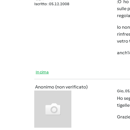
:O ho 
Iscritto : 05.12.2008
sulle 
regola
Io non
rinfre
vetro 
anch'i
In cima
Anonimo (non verificato)
Gio, 0
Ho seg
tigell
Grazi