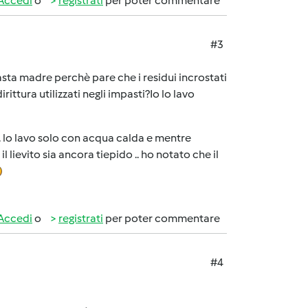
Accedi
o
registrati
per poter commentare
#3
sta madre perchè pare che i residui incrostati
ittura utilizzati negli impasti?Io lo lavo
 .. lo lavo solo con acqua calda e mentre
lievito sia ancora tiepido .. ho notato che il
Accedi
o
registrati
per poter commentare
#4