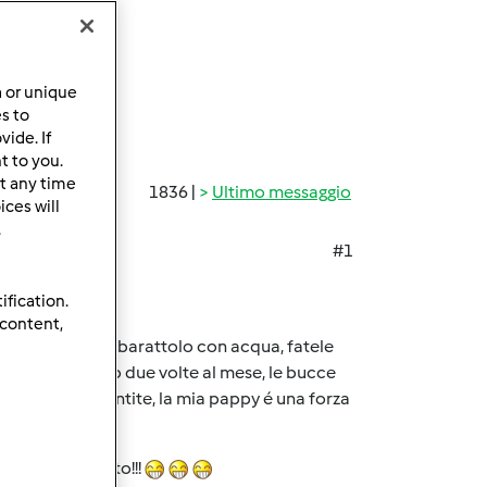
a or unique
es to
ide. If
t to you.
t any time
1836 |
Ultimo messaggio
ces will
.
#1
ification.
 content,
 mettetele in un barattolo con acqua, fatele
Si puó fare una o due volte al mese, le bucce
solo se ve la sentite, la mia pappy é una forza
on che hai scelto!!!