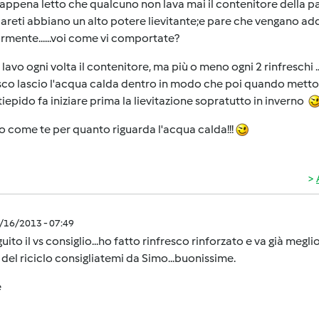
appena letto che qualcuno non lava mai il contenitore della pa
pareti abbiano un alto potere lievitante;e pare che vengano addir
rmente......voi come vi comportate?
 lavo ogni volta il contenitore, ma più o meno ogni 2 rinfreschi
sco lascio l'acqua calda dentro in modo che poi quando metto il 
tiepido fa iniziare prima la lievitazione sopratutto in inverno
o come te per quanto riguarda l'acqua calda!!!
5/16/2013 - 07:49
uito il vs consiglio...ho fatto rinfresco rinforzato e va già meglio
e del riciclo consigliatemi da Simo...buonissime.
e