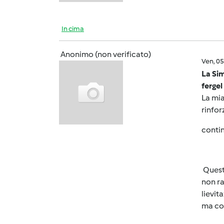
In cima
Anonimo (non verificato)
Ven, 0
La Sim
fergel
La mia
rinfor
contin
Quest
non ra
lievi
ma com