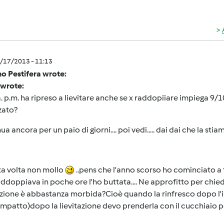
5/17/2013 - 11:13
o Pestifera wrote:
 wrote:
. p.m. ha ripreso a lievitare anche se x raddopiiare impiega 9/1
zato?
ua ancora per un paio di giorni.... poi vedi..... dai dai che la sti
a volta non mollo
..pens che l'anno scorso ho cominciato a 
ddoppiava in poche ore l'ho buttata.... Ne approfitto per chied
tazione è abbastanza morbida?Cioè quando la rinfresco dopo l
patto)dopo la lievitazione devo prenderla con il cucchiaio pe