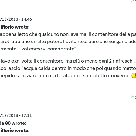
5/15/2013 - 14:46
iflorio wrote:
appena letto che qualcuno non lava mai il contenitore della pa
pareti abbiano un alto potere lievitante;e pare che vengano addir
rmente......voi come vi comportate?
 lavo ogni volta il contenitore, ma più o meno ogni 2 rinfreschi
sco lascio l'acqua calda dentro in modo che poi quando metto il 
tiepido fa iniziare prima la lievitazione sopratutto in inverno
5/15/2013 - 17:11
da 80 wrote:
iflorio wrote: