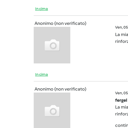
In cima
Anonimo (non verificato)
Ven, 0
La mia
rinfor
In cima
Anonimo (non verificato)
Ven, 0
fergel
La mia
rinfor
contin