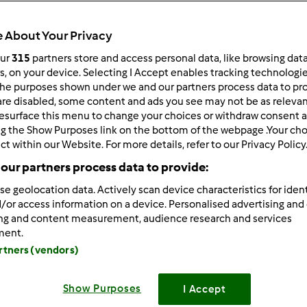
 per:
Risultati per pagina:
 About Your Privacy
ultati più recenti
10
our
315
partners store and access personal data, like browsing dat
rs, on your device. Selecting I Accept enables tracking technologi
he purposes shown under we and our partners process data to prov
are disabled, some content and ads you see may not be as relevan
esurface this menu to change your choices or withdraw consent a
ng the Show Purposes link on the bottom of the webpage .Your choi
ct within our Website. For more details, refer to our Privacy Policy
5/15/2013 - 11:54
our partners process data to provide:
wrote:
se geolocation data. Actively scan device characteristics for ident
lavo, i residui alla fine puzzano di acido, nooooo non sia mai!!
/or access information on a device. Personalised advertising and
 che ho letto io e sperimentato....se avete delle bucce di mela,
ing and content measurement, audience research and services
ment.
una notte e poi con la stessa acqua fate il rinfresco della pm!! 
artners (vendors)
tano e nello stesso tempo sn ziccherine, nutrono la pm.....ma....
atura, gliene faccio di tutti i colori!!
Show Purposes
I Accept
fatto!Ne sai sempre una più del diavolo....ora mi spiego l'emotic