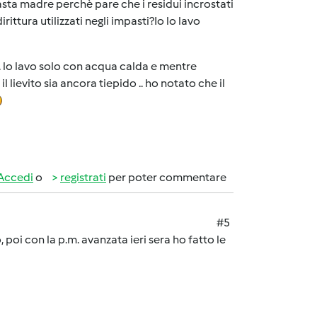
sta madre perchè pare che i residui incrostati
ittura utilizzati negli impasti?Io lo lavo
 .. lo lavo solo con acqua calda e mentre
lievito sia ancora tiepido .. ho notato che il
Accedi
o
registrati
per poter commentare
#5
, poi con la p.m. avanzata ieri sera ho fatto le