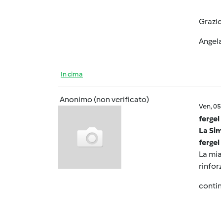
Grazi
Angel
In cima
Anonimo (non verificato)
Ven, 0
fergel
La Sim
fergel
La mia
rinfor
contin