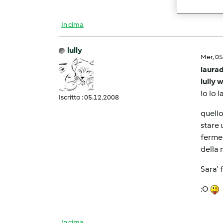
In cima
lully
Mer, 0
laurad
lully 
Io lo 
Iscritto : 05.12.2008
quello
stare 
fermen
della n
Sara' 
:O
In cima