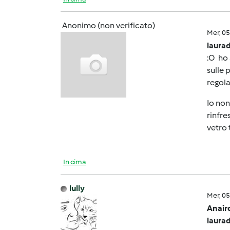
Anonimo (non verificato)
Mer, 0
laurad
:O ho 
sulle 
regola
Io non
rinfre
vetro 
In cima
lully
Mer, 0
Anair
laurad