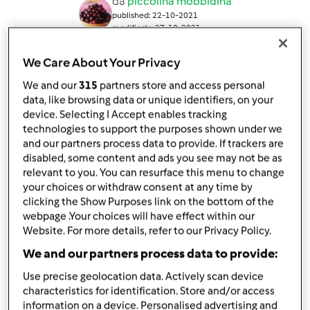
da
piccolina mobbidina
published: 22-10-2021
modificata: 27-10-2021
Aggiungi alle mie raccolte
We Care About Your Privacy
condividi la ricetta
We and our
315
partners store and access personal
data, like browsing data or unique identifiers, on your
Crea variante
device. Selecting I Accept enables tracking
technologies to support the purposes shown under we
and our partners process data to provide. If trackers are
disabled, some content and ads you see may not be as
relevant to you. You can resurface this menu to change
your choices or withdraw consent at any time by
Ingredienti
clicking the Show Purposes link on the bottom of the
webpage .Your choices will have effect within our
Crespelle
Website. For more details, refer to our Privacy Policy.
150
g
farina tipo 2
We and our partners process data to provide:
250
g
acqua
Use precise geolocation data. Actively scan device
1
uovo
characteristics for identification. Store and/or access
1
pizzico
Sale marino integrale
information on a device. Personalised advertising and