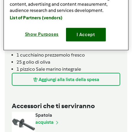
1
pizzico
bicarbonato di sodio
content, advertising and content measurement,
audience research and services development.
mousse ricotta e funghi
List of Partners (vendors)
300
g
funghi champignon trifolati
300
g
ricotta vaccina
Show Purposes
I Accept
Funghi trifolati
500
g
funghi champignon
1
cucchiaino
prezzemolo fresco
25
g
olio di oliva
1
pizzico
Sale marino integrale
Aggiungi alla lista della spesa
Accessori che ti serviranno
Spatola
acquista