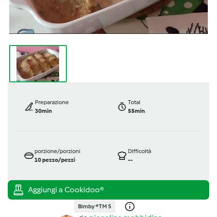
Preparazione
Total
30min
55min
porzione/porzioni
Difficoltà
10
pezzo/pezzi
--
Bimby ® TM 5