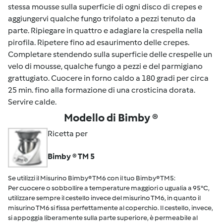
stessa mousse sulla superficie di ogni disco di crepes e
aggiungervi qualche fungo trifolato a pezzi tenuto da
parte. Ripiegare in quattro e adagiare la crespella nella
pirofila. Ripetere fino ad esaurimento delle crepes.
Completare stendendo sulla superficie delle crespelle un
velo di mousse, qualche fungo a pezzi e del parmigiano
grattugiato. Cuocere in forno caldo a 180 gradi per circa
25 min. fino alla formazione di una crosticina dorata.
Servire calde.
Modello di Bimby ®
Ricetta per
Bimby ® TM 5
Se utilizzi il Misurino Bimby® TM6 con il tuo Bimby® TM5:
Per cuocere o sobbollire a temperature maggiori o ugualia a 95°C,
utilizzare sempre il cestello invece del misurino TM6, in quanto il
misurino TM6 si fissa perfettamente al coperchio. Il cestello, invece,
si appoggia liberamente sulla parte superiore, è permeabile al