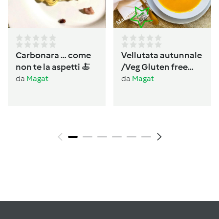
Carbonara … come
Vellutata autunnale
non te la aspetti 🍝
/Veg Gluten free
Lactos free
da
Magat
da
Magat