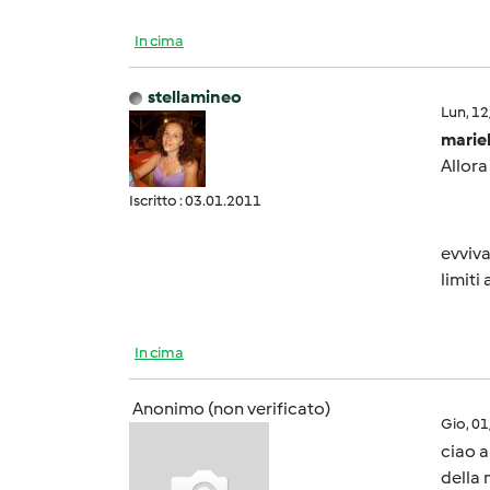
In cima
stellamineo
Lun, 1
marie
Allora
Iscritto : 03.01.2011
evviva
limit
In cima
Anonimo (non verificato)
Gio, 0
ciao a
della 