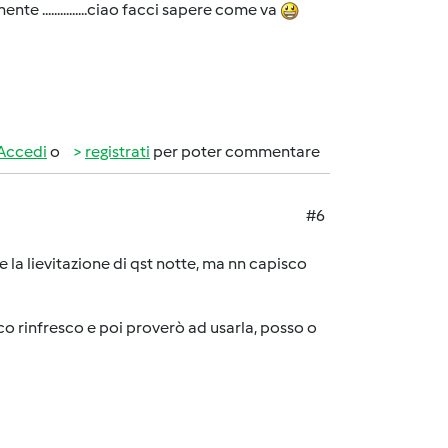
te ...............ciao facci sapere come va
Accedi
o
registrati
per poter commentare
#6
 la lievitazione di qst notte, ma nn capisco
co rinfresco e poi proverò ad usarla, posso o