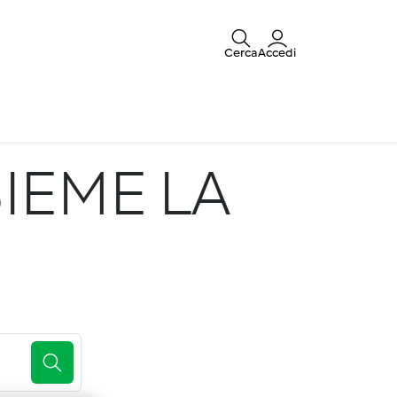
Cerca
Accedi
IEME LA
E