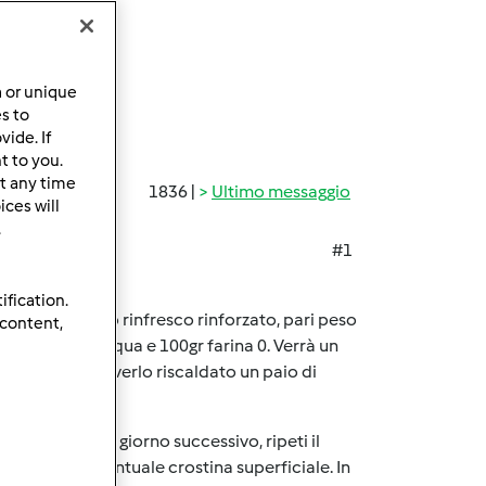
a or unique
es to
ide. If
t to you.
t any time
1836 |
Ultimo messaggio
ces will
.
#1
igli di simona:
ification.
ocedi con questo rinfresco rinforzato, pari peso
 content,
madre, 50gr acqua e 100gr farina 0. Verrà un
spento dopo averlo riscaldato un paio di
fuori frigo. Il giorno successivo, ripeti il
 gettando l'eventuale crostina superficiale. In