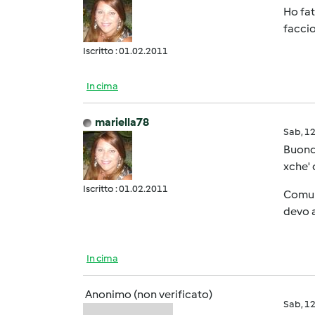
Ho fat
faccio
Iscritto : 01.02.2011
In cima
mariella78
Sab, 1
Buondì
xche' c
Iscritto : 01.02.2011
Comunq
devo 
In cima
Anonimo (non verificato)
Sab, 1