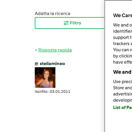
Adatta la ricerca
Ordina
We Care
Filtro
I ris
We and 
identifie
support t
trackers 
Risposta rapida
You can r
by clicki
have effe
stellamineo
Ven, 1
We and 
leggi 
Use preci
non è 
Store and
Iscritto : 03.01.2011
di pas
advertis
develop
impast
List of P
minuti
Poi ri
frinfr