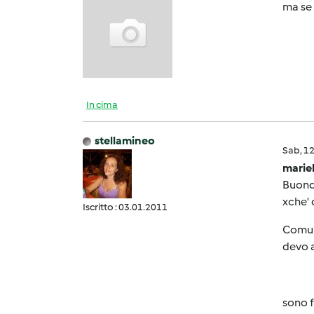
ma se 
In cima
stellamineo
Sab, 1
marie
Buondì
xche' c
Iscritto : 03.01.2011
Comunq
devo 
sono f