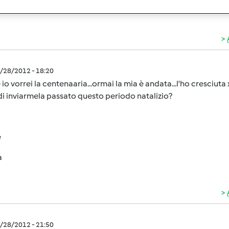
imo 4 giorni la tua madre sarà fortissima e rinvigoritissima stai t
2/28/2012 - 18:20
io vorrei la centenaaria...ormai la mia è andata...l'ho cresciuta x
di inviarmela passato questo periodo natalizio?
e
a
2/28/2012 - 21:50