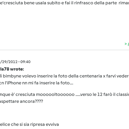
e'cresciuta bene usala subito e fai il rinfrasco della parte rimanen
2/29/2012 - 09:40
lla78 wrote:
 bimbyne volevo inserire la foto della centenaria x farvi vedere
n l'iPhone nn mi fa inserire la foto....
ue è' cresciuta moooooltoooooo ......verso le 12 farò il classi
aspettare ancora????
elice che si sia ripresa evviva