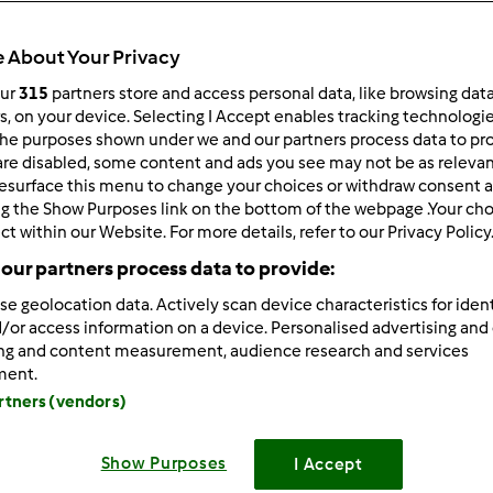
 per:
Risultati per pagina:
 About Your Privacy
ultati più recenti
10
our
315
partners store and access personal data, like browsing dat
rs, on your device. Selecting I Accept enables tracking technologi
he purposes shown under we and our partners process data to prov
are disabled, some content and ads you see may not be as relevan
esurface this menu to change your choices or withdraw consent a
ng the Show Purposes link on the bottom of the webpage .Your choi
ct within our Website. For more details, refer to our Privacy Policy
2/28/2012 - 09:34
our partners process data to provide:
mariella il messaggio che ha salvato la mia centenaria con i cons
se geolocation data. Actively scan device characteristics for ident
morta. ci vuol ben altro ad uccidere la vecchietta!!!! allora: pr
/or access information on a device. Personalised advertising and
ta made ed acqua, doppio peso di farina. esempio: 50gr pasta 
ing and content measurement, audience research and services
ment.
o elastico ma non appiccicoso. lascia raddoppiare, nel forno 
artners (vendors)
 a 50° e poi spento ovviamente.
nfresca di nuovo nello stesso modo, facendo stare la pasta madre 
Show Purposes
I Accept
esco rinforzato, utilizzando solo la parte alveolata e spugnosa e