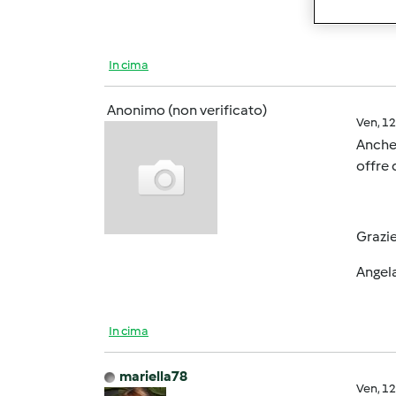
3 mass
In cima
Anonimo (non verificato)
Ven, 1
Anche 
offre 
Grazi
Angel
In cima
mariella78
Ven, 1