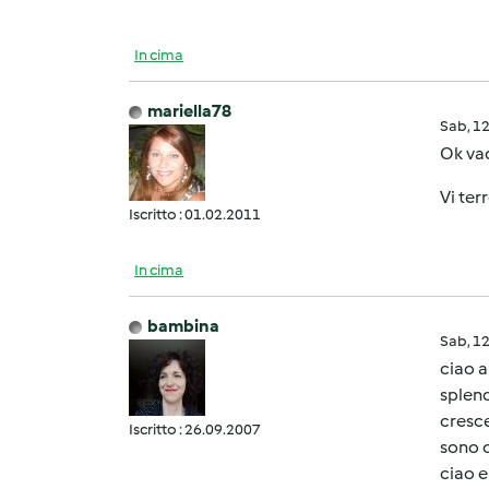
In cima
mariella78
Sab, 1
Ok vad
Vi terr
Iscritto : 01.02.2011
In cima
bambina
Sab, 1
ciao a
splend
cresce
Iscritto : 26.09.2007
sono c
ciao e