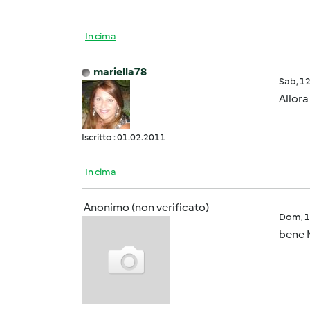
In cima
mariella78
Sab, 1
Allora
Iscritto : 01.02.2011
In cima
Anonimo (non verificato)
Dom, 1
bene M