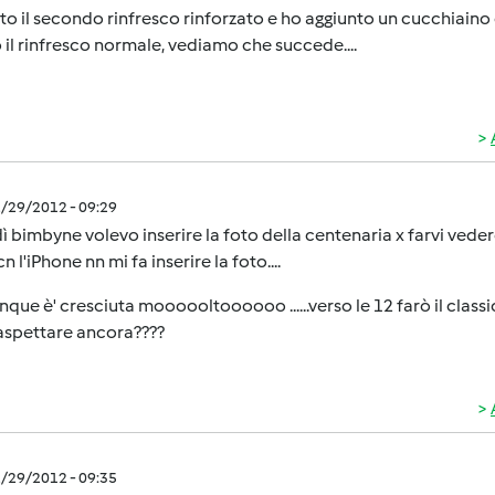
to il secondo rinfresco rinforzato e ho aggiunto un cucchiaino
 il rinfresco normale, vediamo che succede....
2/29/2012 - 09:29
 bimbyne volevo inserire la foto della centenaria x farvi vedere
n l'iPhone nn mi fa inserire la foto....
ue è' cresciuta moooooltoooooo ......verso le 12 farò il classi
aspettare ancora????
2/29/2012 - 09:35