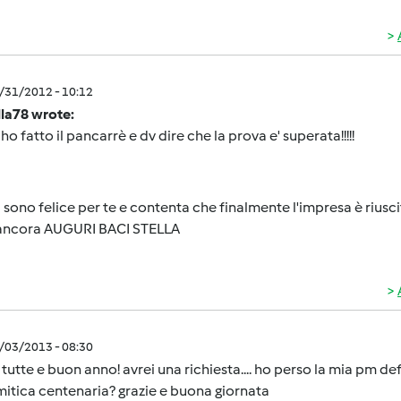
2/31/2012 - 10:12
lla78 wrote:
 ho fatto il pancarrè e dv dire che la prova e' superata!!!!!
 sono felice per te e contenta che finalmente l'impresa è riusc
i ancora AUGURI BACI STELLA
1/03/2013 - 08:30
 tutte e buon anno! avrei una richiesta.... ho perso la mia pm d
mitica centenaria? grazie e buona giornata