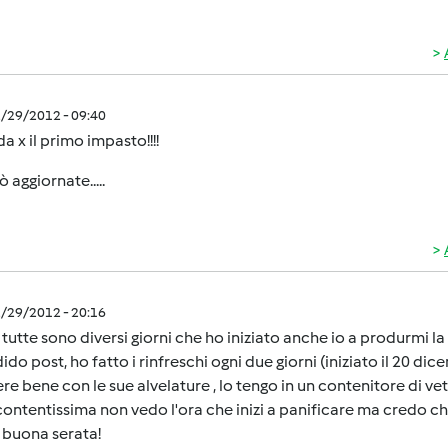
2/29/2012 - 09:40
a x il primo impasto!!!!
ò aggiornate.....
2/29/2012 - 20:16
 tutte sono diversi giorni che ho iniziato anche io a produrmi l
ido post, ho fatto i rinfreschi ogni due giorni (iniziato il 20 di
re bene con le sue alvelature , lo tengo in un contenitore di ve
ontentissima non vedo l'ora che inizi a panificare ma credo ch
 buona serata!