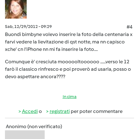
Sab, 12/29/2012 - 09:29
#4
Buondì bimbyne volevo inserire la foto della centenaria x
farvi vedere la lievitazione di qst notte, ma nn capisco
xche' cn l'iPhone nn mi fa inserire la foto....
Comunque è' cresciuta moooooltoooooo ......verso le 12
farò il classico rinfresco e poi proverò ad usarla, posso o
devo aspettare ancora????
In cima
Accedi
o
registrati
per poter commentare
Anonimo (non verificato)