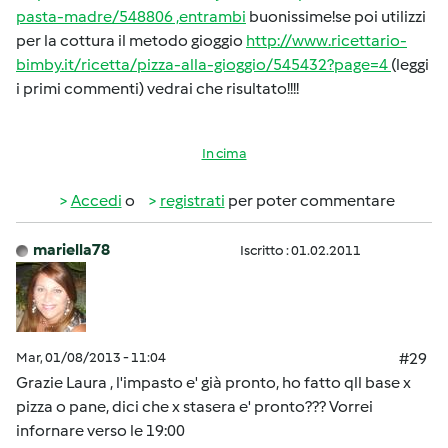
pasta-madre/548806 ,entrambi
buonissime!se poi utilizzi
per la cottura il metodo gioggio
http://www.ricettario-
bimby.it/ricetta/pizza-alla-gioggio/545432?page=4
(leggi
i primi commenti) vedrai che risultato!!!!
In cima
Accedi
o
registrati
per poter commentare
mariella78
Iscritto : 01.02.2011
Mar, 01/08/2013 - 11:04
#29
Grazie Laura , l'impasto e' già pronto, ho fatto qll base x
pizza o pane, dici che x stasera e' pronto??? Vorrei
infornare verso le 19:00