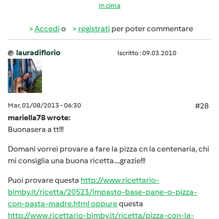
In cima
Accedi
o
registrati
per poter commentare
lauradiflorio
Iscritto : 09.03.2010
Mar, 01/08/2013 - 06:30
#28
mariella78 wrote:
Buonasera a tt!!!
Domani vorrei provare a fare la pizza cn la centenaria, chi
mi consiglia una buona ricetta....grazie!!!
Puoi provare questa
http://www.ricettario-
bimby.it/ricetta/20523/impasto-base-pane-o-pizza-
con-pasta-madre.html oppure
questa
http://www.ricettario-bimby.it/ricetta/pizza-con-la-