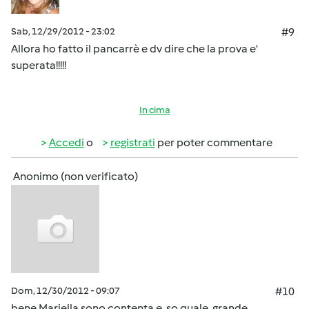
Sab, 12/29/2012 - 23:02
#9
Allora ho fatto il pancarrè e dv dire che la prova e'
superata!!!!!
In cima
Accedi
o
registrati
per poter commentare
Anonimo (non verificato)
Dom, 12/30/2012 - 09:07
#10
bene Mariella sono contenta e so quale grande