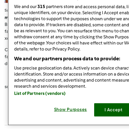
We and our
315
partners store and access personal data, l
Sab, 12/29/2012 - 09:40
#6
unique identifiers, on your device. Selecting I Accept enab
mariella78 wrote:
technologies to support the purposes shown under we and
Buondì bimbyne volevo inserire la foto della centenaria x
data to provide. If trackers are disabled, some content an
be as relevant to you. You can resurface this menu to cha
farvi vedere la lievitazione di qst notte, ma nn capisco
withdraw consent at any time by clicking the Show Purpos
xche' cn l'iPhone nn mi fa inserire la foto....
of the webpage .Your choices will have effect within our W
details, refer to our Privacy Policy.
Comunque è' cresciuta moooooltoooooo ......verso le 12
farò il classico rinfresco e poi proverò ad usarla, posso o
We and our partners process data to provide:
devo aspettare ancora????
Use precise geolocation data. Actively scan device charact
identification. Store and/or access information on a devic
advertising and content, advertising and content measu
research and services development.
sono felice che si sia ripresa evviva
List of Partners (vendors)
In cima
Show Purposes
I Accept
Accedi
o
registrati
per poter commentare