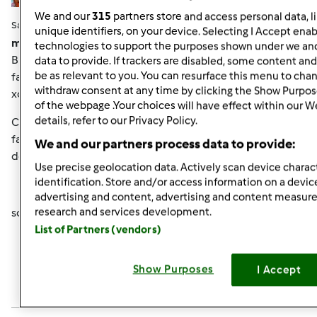
We and our
315
partners store and access personal data, l
Sab, 12/29/2012 - 09:40
#6
unique identifiers, on your device. Selecting I Accept enab
mariella78 wrote:
technologies to support the purposes shown under we and
Buondì bimbyne volevo inserire la foto della centenaria x
data to provide. If trackers are disabled, some content an
be as relevant to you. You can resurface this menu to cha
farvi vedere la lievitazione di qst notte, ma nn capisco
withdraw consent at any time by clicking the Show Purpos
xche' cn l'iPhone nn mi fa inserire la foto....
of the webpage .Your choices will have effect within our W
details, refer to our Privacy Policy.
Comunque è' cresciuta moooooltoooooo ......verso le 12
farò il classico rinfresco e poi proverò ad usarla, posso o
We and our partners process data to provide:
devo aspettare ancora????
Use precise geolocation data. Actively scan device charact
identification. Store and/or access information on a devic
advertising and content, advertising and content measu
research and services development.
sono felice che si sia ripresa evviva
List of Partners (vendors)
In cima
Show Purposes
I Accept
Accedi
o
registrati
per poter commentare