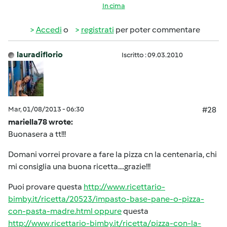
In cima
Accedi
o
registrati
per poter commentare
lauradiflorio
Iscritto : 09.03.2010
Mar, 01/08/2013 - 06:30
#28
mariella78 wrote:
Buonasera a tt!!!
Domani vorrei provare a fare la pizza cn la centenaria, chi
mi consiglia una buona ricetta....grazie!!!
Puoi provare questa
http://www.ricettario-
bimby.it/ricetta/20523/impasto-base-pane-o-pizza-
con-pasta-madre.html oppure
questa
http://www.ricettario-bimby.it/ricetta/pizza-con-la-