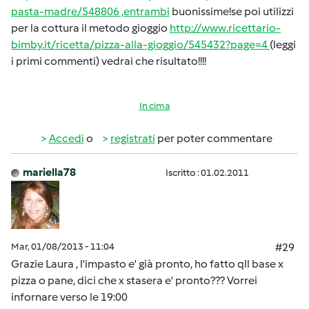
pasta-madre/548806 ,entrambi
buonissime!se poi utilizzi
per la cottura il metodo gioggio
http://www.ricettario-
bimby.it/ricetta/pizza-alla-gioggio/545432?page=4
(leggi
i primi commenti) vedrai che risultato!!!!
In cima
Accedi
o
registrati
per poter commentare
mariella78
Iscritto : 01.02.2011
Mar, 01/08/2013 - 11:04
#29
Grazie Laura , l'impasto e' già pronto, ho fatto qll base x
pizza o pane, dici che x stasera e' pronto??? Vorrei
infornare verso le 19:00