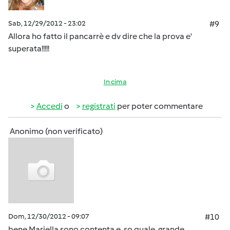
Sab, 12/29/2012 - 23:02
#9
Allora ho fatto il pancarrè e dv dire che la prova e'
superata!!!!!
In cima
Accedi
o
registrati
per poter commentare
Anonimo (non verificato)
Dom, 12/30/2012 - 09:07
#10
bene Mariella sono contenta e so quale grande