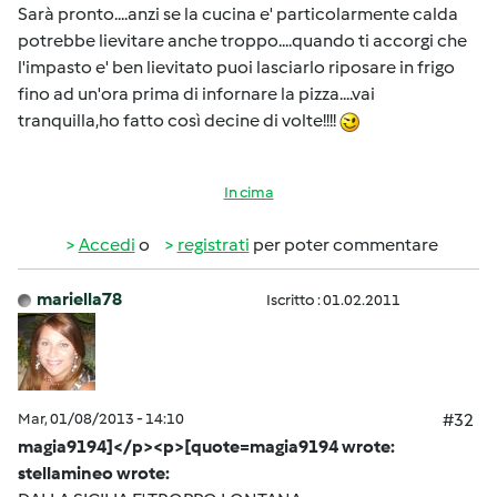
Sarà pronto....anzi se la cucina e' particolarmente calda
potrebbe lievitare anche troppo....quando ti accorgi che
l'impasto e' ben lievitato puoi lasciarlo riposare in frigo
fino ad un'ora prima di infornare la pizza....vai
tranquilla,ho fatto così decine di volte!!!!
In cima
Accedi
o
registrati
per poter commentare
mariella78
Iscritto : 01.02.2011
Mar, 01/08/2013 - 14:10
#32
magia9194]</p><p>[quote=magia9194 wrote:
stellamineo wrote: