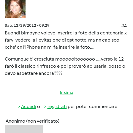
Sab, 12/29/2012 - 09:29
#4
Buondì bimbyne volevo inserire la foto della centenaria x
farvi vedere la lievitazione di qst notte, ma nn capisco
xche' cn l'iPhone nn mi fa inserire la foto....
Comunque è' cresciuta moooooltoooooo ......verso le 12
farò il classico rinfresco e poi proverò ad usarla, posso o
devo aspettare ancora????
In cima
Accedi
o
registrati
per poter commentare
Anonimo (non verificato)