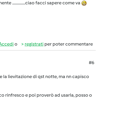
te ...............ciao facci sapere come va
Accedi
o
registrati
per poter commentare
#6
 la lievitazione di qst notte, ma nn capisco
co rinfresco e poi proverò ad usarla, posso o