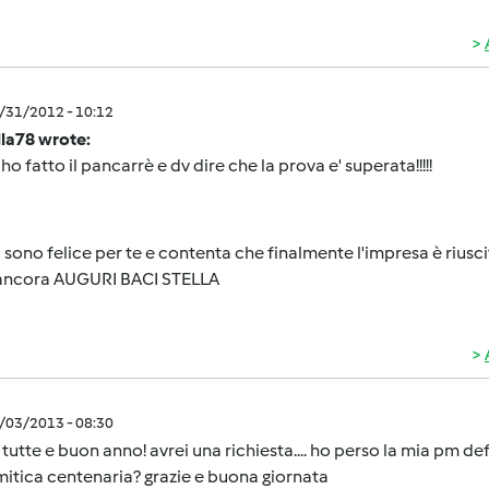
2/31/2012 - 10:12
lla78 wrote:
 ho fatto il pancarrè e dv dire che la prova e' superata!!!!!
 sono felice per te e contenta che finalmente l'impresa è riusc
i ancora AUGURI BACI STELLA
1/03/2013 - 08:30
 tutte e buon anno! avrei una richiesta.... ho perso la mia pm d
mitica centenaria? grazie e buona giornata