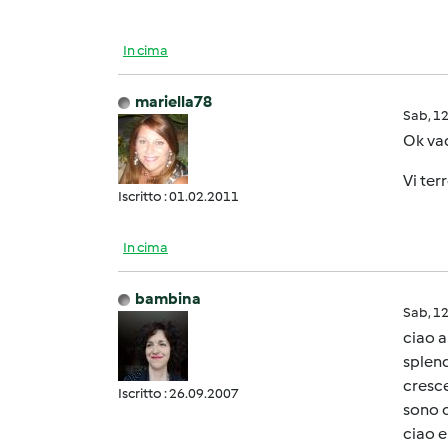
In cima
mariella78
Sab, 1
Ok vad
Vi terr
Iscritto : 01.02.2011
In cima
bambina
Sab, 1
ciao a
splend
cresce
Iscritto : 26.09.2007
sono c
ciao e