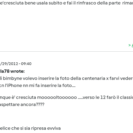
e'cresciuta bene usala subito e fai il rinfrasco della parte rimanen
2/29/2012 - 09:40
lla78 wrote:
 bimbyne volevo inserire la foto della centenaria x farvi vedere
n l'iPhone nn mi fa inserire la foto....
ue è' cresciuta moooooltoooooo ......verso le 12 farò il classi
aspettare ancora????
elice che si sia ripresa evviva