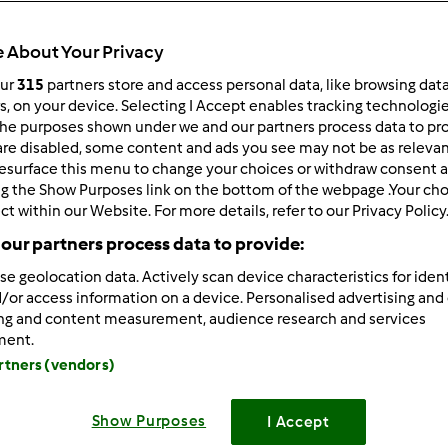
 per:
Risultati per pagina:
 About Your Privacy
ultati più recenti
10
our
315
partners store and access personal data, like browsing dat
rs, on your device. Selecting I Accept enables tracking technologi
he purposes shown under we and our partners process data to prov
are disabled, some content and ads you see may not be as relevan
esurface this menu to change your choices or withdraw consent a
ng the Show Purposes link on the bottom of the webpage .Your choi
ct within our Website. For more details, refer to our Privacy Policy
2/28/2012 - 09:34
our partners process data to provide:
mariella il messaggio che ha salvato la mia centenaria con i cons
se geolocation data. Actively scan device characteristics for ident
morta. ci vuol ben altro ad uccidere la vecchietta!!!! allora: pr
/or access information on a device. Personalised advertising and
ta made ed acqua, doppio peso di farina. esempio: 50gr pasta 
ing and content measurement, audience research and services
ment.
o elastico ma non appiccicoso. lascia raddoppiare, nel forno 
artners (vendors)
 a 50° e poi spento ovviamente.
nfresca di nuovo nello stesso modo, facendo stare la pasta madre 
Show Purposes
I Accept
esco rinforzato, utilizzando solo la parte alveolata e spugnosa e