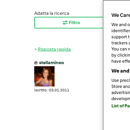
Adatta la ricerca
Ordina
We Care
Filtro
I ris
We and 
identifie
support t
trackers 
Risposta rapida
You can r
by clicki
have effe
stellamineo
Ven, 1
We and 
leggi 
Use preci
non è 
Store and
Iscritto : 03.01.2011
di pas
advertis
develop
impast
List of P
minuti
Poi ri
frinfr