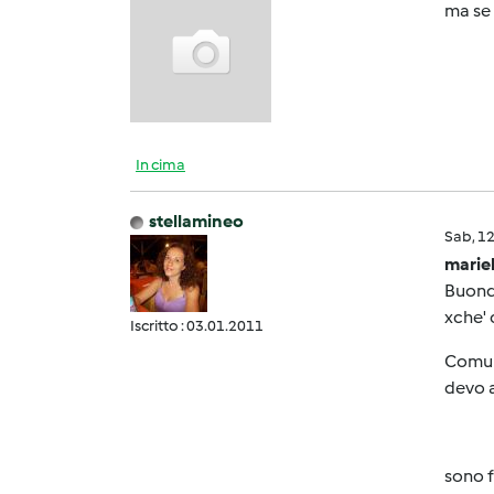
ma se 
In cima
stellamineo
Sab, 1
marie
Buondì
xche' c
Iscritto : 03.01.2011
Comunq
devo 
sono f