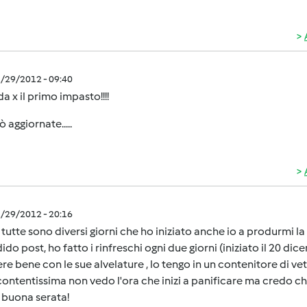
2/29/2012 - 09:40
a x il primo impasto!!!!
ò aggiornate.....
2/29/2012 - 20:16
 tutte sono diversi giorni che ho iniziato anche io a produrmi l
ido post, ho fatto i rinfreschi ogni due giorni (iniziato il 20 di
re bene con le sue alvelature , lo tengo in un contenitore di ve
ontentissima non vedo l'ora che inizi a panificare ma credo ch
 buona serata!