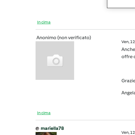
3 mass
In cima
Anonimo (non verificato)
Ven, 1
Anche 
offre 
Grazi
Angel
In cima
mariella78
Ven, 1