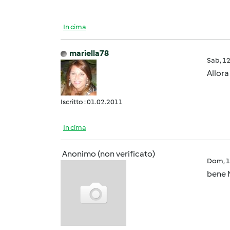
In cima
mariella78
Sab, 1
Allora
Iscritto : 01.02.2011
In cima
Anonimo (non verificato)
Dom, 1
bene M