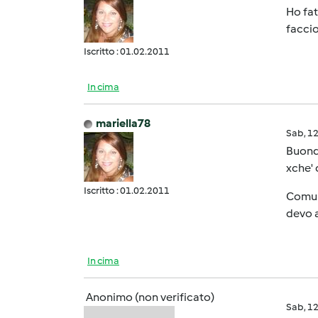
Ho fat
faccio
Iscritto : 01.02.2011
In cima
mariella78
Sab, 1
Buondì
xche' c
Iscritto : 01.02.2011
Comunq
devo 
In cima
Anonimo (non verificato)
Sab, 1