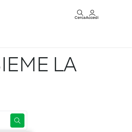
Cerca
Accedi
IEME LA
E