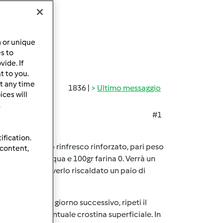
a or unique
es to
ide. If
t to you.
t any time
1836 |
Ultimo messaggio
ces will
.
#1
igli di simona:
ification.
ocedi con questo rinfresco rinforzato, pari peso
 content,
madre, 50gr acqua e 100gr farina 0. Verrà un
spento dopo averlo riscaldato un paio di
fuori frigo. Il giorno successivo, ripeti il
 gettando l'eventuale crostina superficiale. In