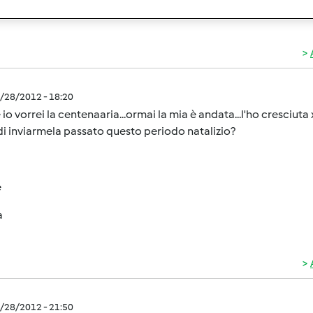
imo 4 giorni la tua madre sarà fortissima e rinvigoritissima stai t
2/28/2012 - 18:20
io vorrei la centenaaria...ormai la mia è andata...l'ho cresciuta x
di inviarmela passato questo periodo natalizio?
e
a
2/28/2012 - 21:50