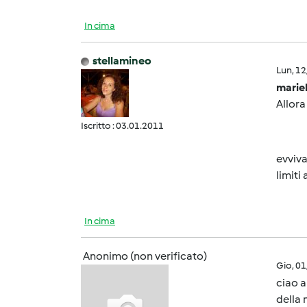
In cima
stellamineo
Lun, 1
marie
Allora
Iscritto : 03.01.2011
evviva
limit
In cima
Anonimo (non verificato)
Gio, 0
ciao a
della 