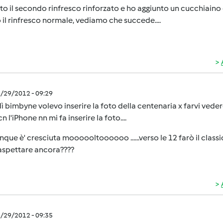
to il secondo rinfresco rinforzato e ho aggiunto un cucchiaino
 il rinfresco normale, vediamo che succede....
2/29/2012 - 09:29
 bimbyne volevo inserire la foto della centenaria x farvi vedere
n l'iPhone nn mi fa inserire la foto....
ue è' cresciuta moooooltoooooo ......verso le 12 farò il classi
aspettare ancora????
2/29/2012 - 09:35