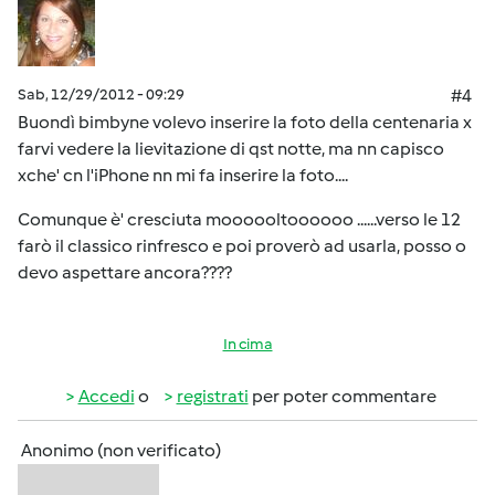
Sab, 12/29/2012 - 09:29
#4
Buondì bimbyne volevo inserire la foto della centenaria x
farvi vedere la lievitazione di qst notte, ma nn capisco
xche' cn l'iPhone nn mi fa inserire la foto....
Comunque è' cresciuta moooooltoooooo ......verso le 12
farò il classico rinfresco e poi proverò ad usarla, posso o
devo aspettare ancora????
In cima
Accedi
o
registrati
per poter commentare
Anonimo (non verificato)