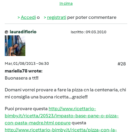
In cima
Accedi
o
registrati
per poter commentare
lauradiflorio
Iscritto : 09.03.2010
Mar, 01/08/2013 - 06:30
#28
mariella78 wrote:
Buonasera a tt!!!
Domani vorrei provare a fare la pizza cn la centenaria, chi
mi consiglia una buona ricetta....grazie!!!
Puoi provare questa
http://www.ricettario-
bimby.it/ricetta/20523/impasto-base-pane-o-pizza-
con-pasta-madre.html oppure
questa
http://www.ricettario-bimby.it/ricetta/pizza-con-la-