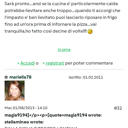
Sarà pronto....anzi se la cucina e' particolarmente calda
potrebbe lievitare anche troppo....quando ti accorgi che
l'impasto e' ben lievitato puoi lasciarlo riposare in frigo
fino ad un'ora prima di infornare la pizza....vai
tranquilla,ho fatto così decine di volte!!!!
In cima
Accedi
o
registrati
per poter commentare
mariella78
Iscritto : 01.02.2011
Mar, 01/08/2013 - 14:10
#32
magia9194]</p><p>[quote=magia9194 wrote:
stellamineo wrote: