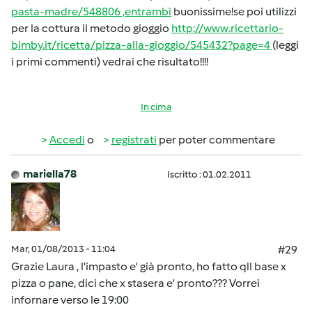
pasta-madre/548806 ,entrambi
buonissime!se poi utilizzi
per la cottura il metodo gioggio
http://www.ricettario-
bimby.it/ricetta/pizza-alla-gioggio/545432?page=4
(leggi
i primi commenti) vedrai che risultato!!!!
In cima
Accedi
o
registrati
per poter commentare
mariella78
Iscritto : 01.02.2011
Mar, 01/08/2013 - 11:04
#29
Grazie Laura , l'impasto e' già pronto, ho fatto qll base x
pizza o pane, dici che x stasera e' pronto??? Vorrei
infornare verso le 19:00