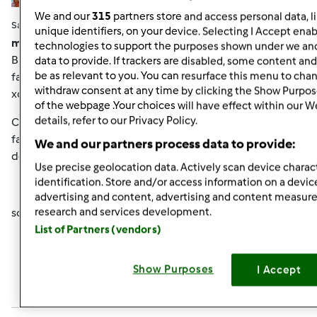
We and our
315
partners store and access personal data, l
Sab, 12/29/2012 - 09:40
#6
unique identifiers, on your device. Selecting I Accept enab
mariella78 wrote:
technologies to support the purposes shown under we and
Buondì bimbyne volevo inserire la foto della centenaria x
data to provide. If trackers are disabled, some content an
be as relevant to you. You can resurface this menu to cha
farvi vedere la lievitazione di qst notte, ma nn capisco
withdraw consent at any time by clicking the Show Purpos
xche' cn l'iPhone nn mi fa inserire la foto....
of the webpage .Your choices will have effect within our W
details, refer to our Privacy Policy.
Comunque è' cresciuta moooooltoooooo ......verso le 12
farò il classico rinfresco e poi proverò ad usarla, posso o
We and our partners process data to provide:
devo aspettare ancora????
Use precise geolocation data. Actively scan device charact
identification. Store and/or access information on a devic
advertising and content, advertising and content measu
research and services development.
sono felice che si sia ripresa evviva
List of Partners (vendors)
In cima
Show Purposes
I Accept
Accedi
o
registrati
per poter commentare