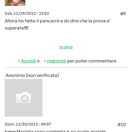
Sab, 12/29/2012 - 23:02
#9
Allora ho fatto il pancarrè e dv dire che la prova e'
superata!!!!!
In cima
Accedi
o
registrati
per poter commentare
Anonimo (non verificato)
Dom, 12/30/2012 - 09:07
#10
bene Mariella sono contenta e so quale grande