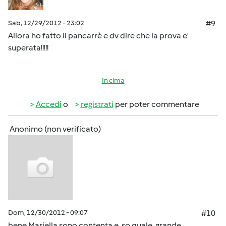
Sab, 12/29/2012 - 23:02
#9
Allora ho fatto il pancarrè e dv dire che la prova e'
superata!!!!!
In cima
Accedi
o
registrati
per poter commentare
Anonimo (non verificato)
Dom, 12/30/2012 - 09:07
#10
bene Mariella sono contenta e so quale grande