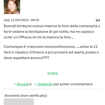
Sab, 12/29/2012 - 09:29
#4
Buondì bimbyne volevo inserire la foto della centenaria x
farvi vedere la lievitazione di qst notte, ma nn capisco
xche' cn l'iPhone nn mi fa inserire la foto....
Comunque è' cresciuta moooooltoooooo ......verso le 12
farò il classico rinfresco e poi proverò ad usarla, posso o
devo aspettare ancora????
In cima
Accedi
o
registrati
per poter commentare
Anonimo (non verificato)