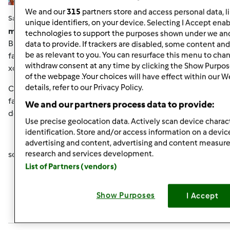
We and our
315
partners store and access personal data, l
Sab, 12/29/2012 - 09:40
#6
unique identifiers, on your device. Selecting I Accept enab
mariella78 wrote:
technologies to support the purposes shown under we and
Buondì bimbyne volevo inserire la foto della centenaria x
data to provide. If trackers are disabled, some content an
be as relevant to you. You can resurface this menu to cha
farvi vedere la lievitazione di qst notte, ma nn capisco
withdraw consent at any time by clicking the Show Purpos
xche' cn l'iPhone nn mi fa inserire la foto....
of the webpage .Your choices will have effect within our W
details, refer to our Privacy Policy.
Comunque è' cresciuta moooooltoooooo ......verso le 12
farò il classico rinfresco e poi proverò ad usarla, posso o
We and our partners process data to provide:
devo aspettare ancora????
Use precise geolocation data. Actively scan device charact
identification. Store and/or access information on a devic
advertising and content, advertising and content measu
research and services development.
sono felice che si sia ripresa evviva
List of Partners (vendors)
In cima
Show Purposes
I Accept
Accedi
o
registrati
per poter commentare