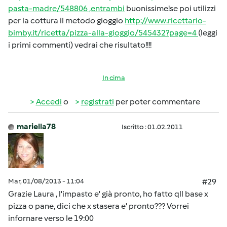
pasta-madre/548806 ,entrambi
buonissime!se poi utilizzi
per la cottura il metodo gioggio
http://www.ricettario-
bimby.it/ricetta/pizza-alla-gioggio/545432?page=4
(leggi
i primi commenti) vedrai che risultato!!!!
In cima
Accedi
o
registrati
per poter commentare
mariella78
Iscritto : 01.02.2011
Mar, 01/08/2013 - 11:04
#29
Grazie Laura , l'impasto e' già pronto, ho fatto qll base x
pizza o pane, dici che x stasera e' pronto??? Vorrei
infornare verso le 19:00