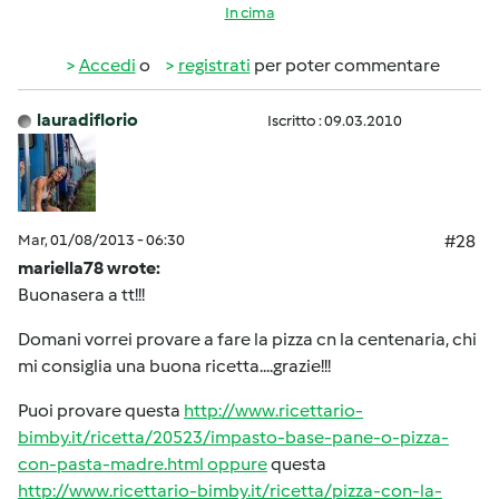
In cima
Accedi
o
registrati
per poter commentare
lauradiflorio
Iscritto : 09.03.2010
Mar, 01/08/2013 - 06:30
#28
mariella78 wrote:
Buonasera a tt!!!
Domani vorrei provare a fare la pizza cn la centenaria, chi
mi consiglia una buona ricetta....grazie!!!
Puoi provare questa
http://www.ricettario-
bimby.it/ricetta/20523/impasto-base-pane-o-pizza-
con-pasta-madre.html oppure
questa
http://www.ricettario-bimby.it/ricetta/pizza-con-la-