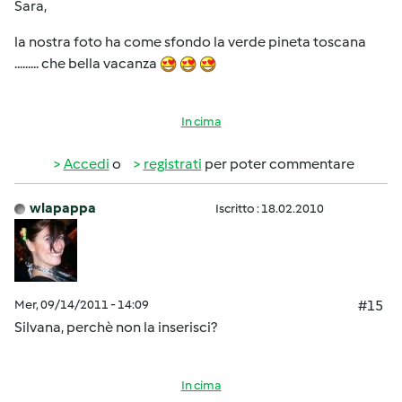
Sara,
la nostra foto ha come sfondo la verde pineta toscana
......... che bella vacanza
In cima
Accedi
o
registrati
per poter commentare
wlapappa
Iscritto : 18.02.2010
Mer, 09/14/2011 - 14:09
#15
Silvana, perchè non la inserisci?
In cima