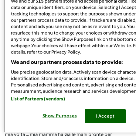
We and our
315
partners store and access personal data, lik
data or unique identifiers, on your device. Selecting I Accep
Mer, 09/14/2011 - 09:52
#5
tracking technologies to support the purposes shown unde
Esatto!!! e io sono in procinto di riceverla ed a spacciarla a
our partners process data to provide. If trackers are disable
mia volta ... mia mamma ha già le mani pronte per
content and ads you see may not be as relevant to you. You
impastare!!!
resurface this menu to change your choices or withdraw con
any time by clicking the Show Purposes link on the bottom 
webpage .Your choices will have effect within our Website. 
In cima
details, refer to our Privacy Policy.
We and our partners process data to provide:
Accedi
o
registrati
per poter commentare
Use precise geolocation data. Actively scan device character
identification. Store and/or access information on a device.
chya72
Iscritto : 13.12.2008
Personalised advertising and content, advertising and cont
measurement, audience research and services developmen
List of Partners (vendors)
Mer, 09/14/2011 - 09:56
#6
Show Purposes
I Accept
angibel76 wrote:
Esatto!!! e io sono in procinto di riceverla ed a spacciarla a
mia volta ... mia mamma ha già le mani pronte per