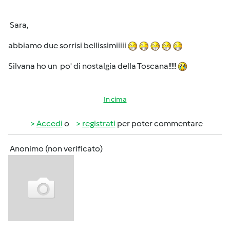
Sara,
abbiamo due sorrisi bellissimiiiii
Silvana ho un po' di nostalgia della Toscana!!!!!
In cima
Accedi
o
registrati
per poter commentare
Anonimo (non verificato)