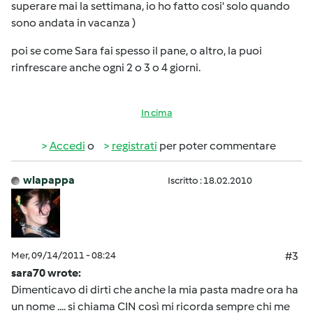
superare mai la settimana, io ho fatto cosi' solo quando
sono andata in vacanza
)
poi se come Sara fai spesso il pane, o altro, la puoi
rinfrescare anche ogni 2 o 3 o 4 giorni.
In cima
Accedi
o
registrati
per poter commentare
wlapappa
Iscritto : 18.02.2010
Mer, 09/14/2011 - 08:24
#3
sara70 wrote:
Dimenticavo di dirti che anche la mia pasta madre ora ha
un nome .... si chiama CIN così mi ricorda sempre chi me