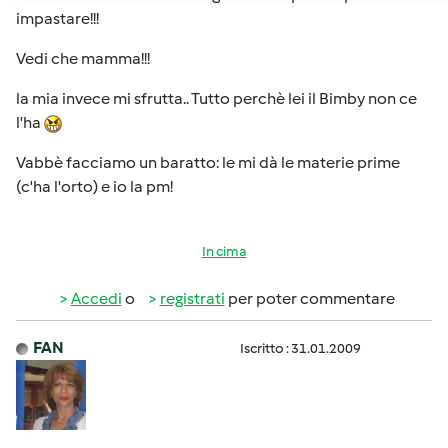
impastare!!!
Vedi che mamma!!!
la mia invece mi sfrutta.. Tutto perchè lei il Bimby non ce
l'ha
Vabbè facciamo un baratto: le mi dà le materie prime
(c'ha l'orto) e io la pm!
In cima
Accedi
o
registrati
per poter commentare
FAN
Iscritto : 31.01.2009