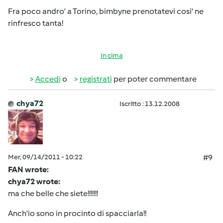
Fra poco andro' a Torino, bimbyne prenotatevi cosi' ne
rinfresco tanta!
In cima
Accedi
o
registrati
per poter commentare
chya72
Iscritto : 13.12.2008
Mer, 09/14/2011 - 10:22
#9
FAN wrote:
chya72 wrote:
ma che belle che siete!!!!!!!
Anch'io sono in procinto di spacciarla!!