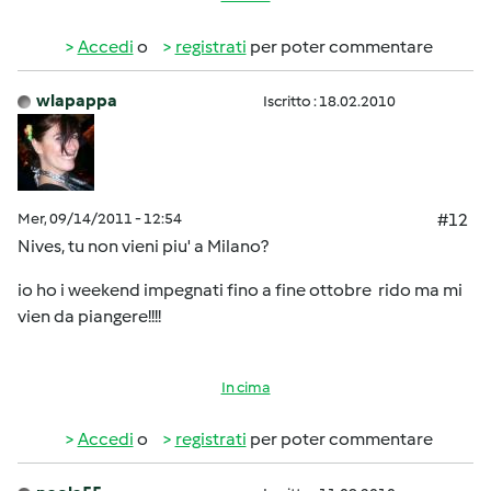
Accedi
o
registrati
per poter commentare
wlapappa
Iscritto : 18.02.2010
Mer, 09/14/2011 - 12:54
#12
Nives, tu non vieni piu' a Milano?
io ho i weekend impegnati fino a fine ottobre
rido ma mi
vien da piangere!!!!
In cima
Accedi
o
registrati
per poter commentare