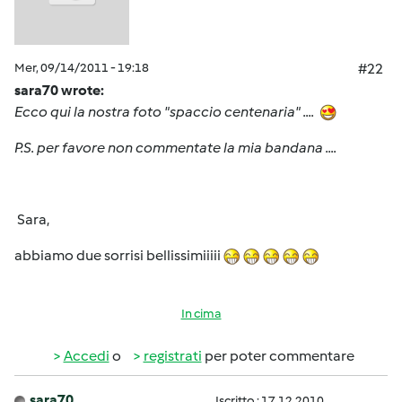
Mer, 09/14/2011 - 19:18
#22
sara70 wrote:
Ecco qui la nostra foto "spaccio centenaria" ....
P.S. per favore non commentate la mia bandana ....
Sara,
abbiamo due sorrisi bellissimiiiii
In cima
Accedi
o
registrati
per poter commentare
sara70
Iscritto : 17.12.2010