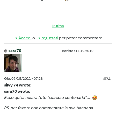
In cima
Accedi
o
registrati
per poter commentare
sara70
Iscritto : 17.12.2010
Gio, 09/15/2011 - 07:28
#24
silvy 74 wrote:
sara70 wrote:
Ecco qui la nostra foto "spaccio centenaria" ....
P.S. per favore non commentate la mia bandana ....