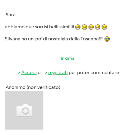
Sara,
abbiamo due sorrisi bellissimiiiii
Silvana ho un po' di nostalgia della Toscana!!!!!
In cima
Accedi
o
registrati
per poter commentare
Anonimo (non verificato)