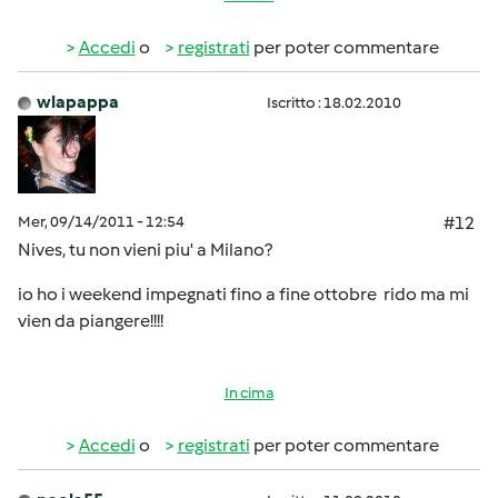
Accedi
o
registrati
per poter commentare
wlapappa
Iscritto : 18.02.2010
Mer, 09/14/2011 - 12:54
#12
Nives, tu non vieni piu' a Milano?
io ho i weekend impegnati fino a fine ottobre
rido ma mi
vien da piangere!!!!
In cima
Accedi
o
registrati
per poter commentare