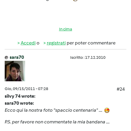
In cima
Accedi
o
registrati
per poter commentare
sara70
Iscritto : 17.12.2010
Gio, 09/15/2011 - 07:28
#24
silvy 74 wrote:
sara70 wrote:
Ecco qui la nostra foto "spaccio centenaria" ....
P.S. per favore non commentate la mia bandana ....