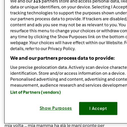
We and our
315
partners store and access personal data, lik
data or unique identifiers, on your device. Selecting I Accep
Mer, 09/14/2011 - 09:52
#5
tracking technologies to support the purposes shown unde
Esatto!!! e io sono in procinto di riceverla ed a spacciarla a
our partners process data to provide. If trackers are disable
mia volta ... mia mamma ha già le mani pronte per
content and ads you see may not be as relevant to you. You
impastare!!!
resurface this menu to change your choices or withdraw con
any time by clicking the Show Purposes link on the bottom 
webpage .Your choices will have effect within our Website. 
In cima
details, refer to our Privacy Policy.
We and our partners process data to provide:
Accedi
o
registrati
per poter commentare
Use precise geolocation data. Actively scan device character
identification. Store and/or access information on a device.
chya72
Iscritto : 13.12.2008
Personalised advertising and content, advertising and cont
measurement, audience research and services developmen
List of Partners (vendors)
Mer, 09/14/2011 - 09:56
#6
Show Purposes
I Accept
angibel76 wrote:
Esatto!!! e io sono in procinto di riceverla ed a spacciarla a
mia volta ... mia mamma ha già le mani pronte per