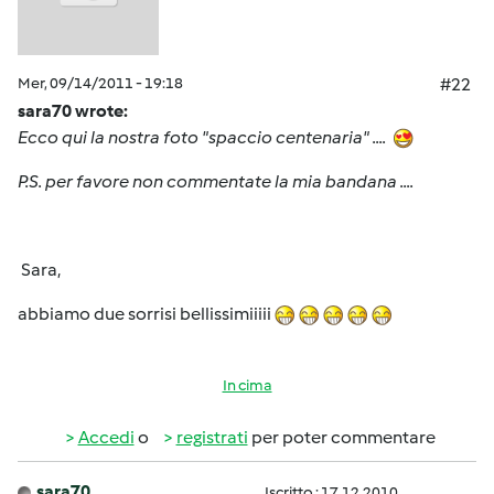
Mer, 09/14/2011 - 19:18
#22
sara70 wrote:
Ecco qui la nostra foto "spaccio centenaria" ....
P.S. per favore non commentate la mia bandana ....
Sara,
abbiamo due sorrisi bellissimiiiii
In cima
Accedi
o
registrati
per poter commentare
sara70
Iscritto : 17.12.2010