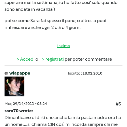
superare mai la settimana, io ho fatto cosi' solo quando
sono andata in vacanza
)
poi se come Sara fai spesso il pane, o altro, la puoi
rinfrescare anche ogni 2 o 3 o 4 giorni.
In cima
Accedi
o
registrati
per poter commentare
wlapappa
Iscritto : 18.02.2010
Mer, 09/14/2011 - 08:24
#3
sara70 wrote:
Dimenticavo di dirti che anche la mia pasta madre ora ha
un nome .... si chiama CIN così mi ricorda sempre chi me