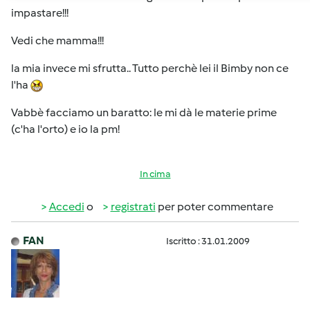
impastare!!!
Vedi che mamma!!!
la mia invece mi sfrutta.. Tutto perchè lei il Bimby non ce
l'ha
Vabbè facciamo un baratto: le mi dà le materie prime
(c'ha l'orto) e io la pm!
In cima
Accedi
o
registrati
per poter commentare
FAN
Iscritto : 31.01.2009