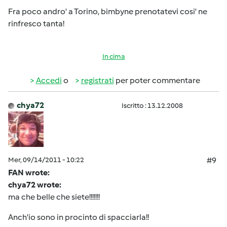
Fra poco andro' a Torino, bimbyne prenotatevi cosi' ne
rinfresco tanta!
In cima
Accedi
o
registrati
per poter commentare
chya72
Iscritto : 13.12.2008
Mer, 09/14/2011 - 10:22
#9
FAN wrote:
chya72 wrote:
ma che belle che siete!!!!!!!
Anch'io sono in procinto di spacciarla!!