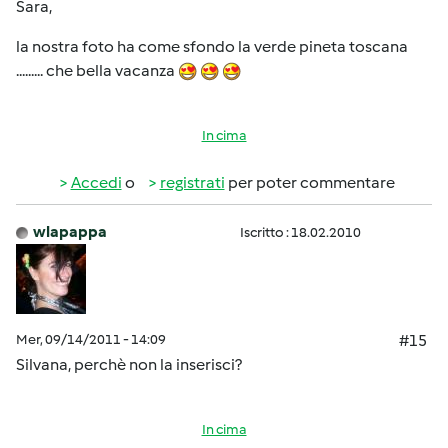
Sara,
la nostra foto ha come sfondo la verde pineta toscana
......... che bella vacanza
In cima
Accedi
o
registrati
per poter commentare
wlapappa
Iscritto : 18.02.2010
Mer, 09/14/2011 - 14:09
#15
Silvana, perchè non la inserisci?
In cima