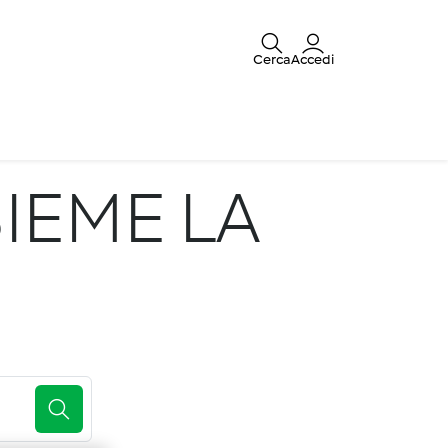
Cerca
Accedi
IEME LA
E