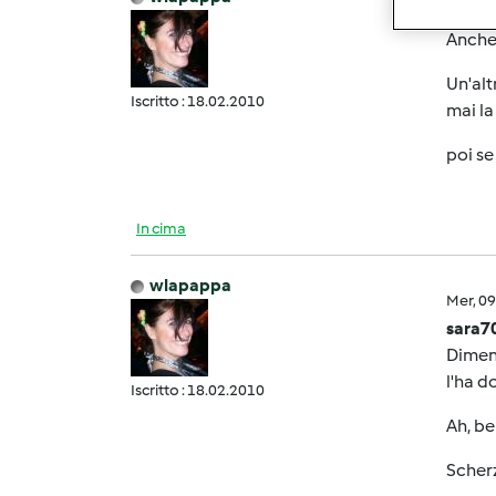
Mer, 0
Anche
Un'alt
Iscritto : 18.02.2010
mai la
poi se
In cima
wlapappa
Mer, 0
sara7
Diment
l'ha 
Iscritto : 18.02.2010
Ah, be
Scherz