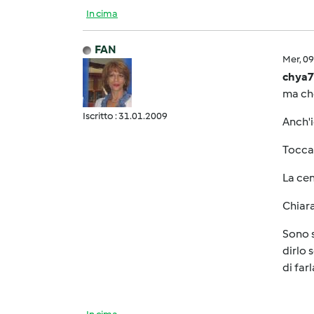
In cima
FAN
Mer, 0
chya7
ma che 
Iscritto : 31.01.2009
Anch'i
Tocca 
La cent
Chiara
Sono s
dirlo 
di far