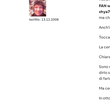
FAN w
chya7
ma che 
Iscritto : 13.12.2008
Anch'i
Tocca 
La cent
Chiara
Sono s
dirlo 
di far
Ma cert
In ott