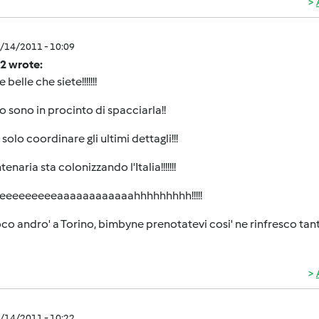
9/14/2011 - 10:09
2 wrote:
belle che siete!!!!!!!
o sono in procinto di spacciarla!!
solo coordinare gli ultimi dettagli!!!
enaria sta colonizzando l'Italia!!!!!!!
eeeeeeeeeaaaaaaaaaaaahhhhhhhhh!!!!!
co andro' a Torino, bimbyne prenotatevi cosi' ne rinfresco tan
9/14/2011 - 10:22