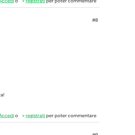
Accedi
o
registrati
per poter commentare
#8
ta!
Accedi
o
registrati
per poter commentare
#9