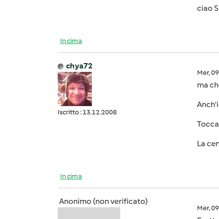
ciao S
In cima
chya72
Mer, 0
ma che 
Anch'i
Iscritto : 13.12.2008
Tocca 
La cent
In cima
Anonimo (non verificato)
Mer, 0