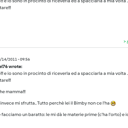
!!! e io sono in procinto di riceverla ed a spacciarla a mia volt
are!!!
9/14/2011 - 09:56
el76 wrote:
!!! e io sono in procinto di riceverla ed a spacciarla a mia volt
are!!!
che mamma!!!
 invece mi sfrutta.. Tutto perchè lei il Bimby non ce l'ha
facciamo un baratto: le mi dà le materie prime (c'ha l'orto) e i