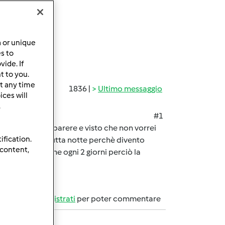
a or unique
es to
ide. If
t to you.
t any time
1836 |
Ultimo messaggio
ces will
.
#1
 è solo un mio parere e visto che non vorrei
ification.
 lasciarla fuori tutta notte perchè divento
 content,
rò faccio il pane ogni 2 giorni perciò la
Accedi
o
registrati
per poter commentare