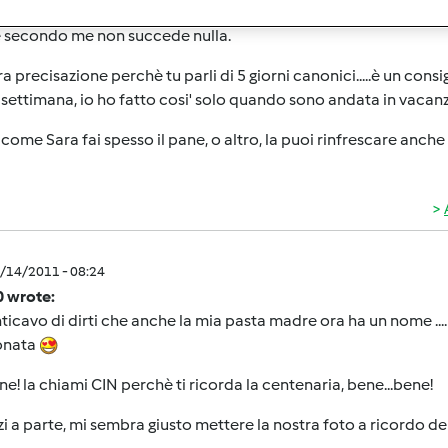
9/14/2011 - 08:20
 secondo me non succede nulla.
ra precisazione perchè tu parli di 5 giorni canonici.....è un con
 settimana, io ho fatto cosi' solo quando sono andata in vacan
 come Sara fai spesso il pane, o altro, la puoi rinfrescare anche o
9/14/2011 - 08:24
0 wrote:
icavo di dirti che anche la mia pasta madre ora ha un nome ...
donata
ne! la chiami CIN perchè ti ricorda la centenaria, bene...bene!
i a parte, mi sembra giusto mettere la nostra foto a ricordo d