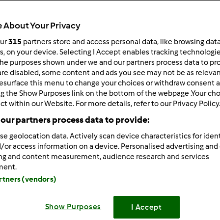
 per:
Risultati per pagina:
 About Your Privacy
ultati più recenti
10
our
315
partners store and access personal data, like browsing dat
rs, on your device. Selecting I Accept enables tracking technologi
he purposes shown under we and our partners process data to prov
are disabled, some content and ads you see may not be as relevan
esurface this menu to change your choices or withdraw consent a
ng the Show Purposes link on the bottom of the webpage .Your choi
ct within our Website. For more details, refer to our Privacy Policy
9/14/2011 - 08:17
our partners process data to provide:
hiara non penso sia necessario rinfrescarla prima ma, visto che
se geolocation data. Actively scan device characteristics for ident
 tua pm ne sofrisse, io la rinfrescherei dopo 3 g. a me capita di
/or access information on a device. Personalised advertising and
a e la memoria è quella che è....non è mai successo niente, io pe
ing and content measurement, audience research and services
esco spesso
ment.
artners (vendors)
Show Purposes
I Accept