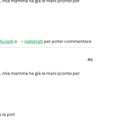
a ... mia mamma ha già le mani pronte per
Accedi
o
registrati
per poter commentare
#6
a ... mia mamma ha già le mani pronte per
o la pm!