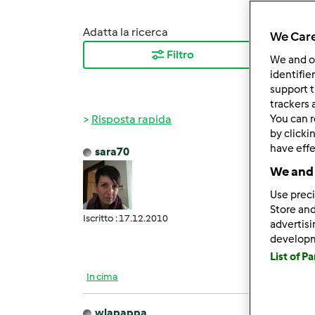
Adatta la ricerca
Ordina
We Care
Filtro
I ris
We and 
identifie
support t
trackers 
Risposta rapida
You can r
by clicki
have effe
sara70
Mer, 0
We and 
Ciao c
Use preci
che la
Store and
vecchi
Iscritto : 17.12.2010
advertis
rinfr
develop
List of P
In cima
wlapappa