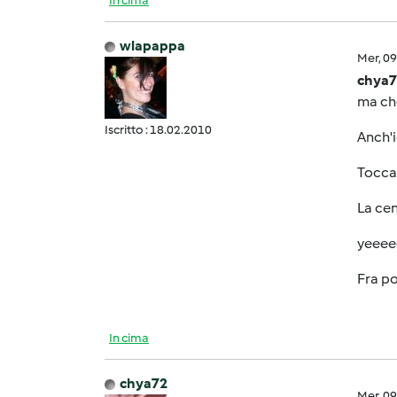
In cima
wlapappa
Mer, 0
chya7
ma che 
Iscritto : 18.02.2010
Anch'i
Tocca 
La cent
yeeee
Fra po
In cima
chya72
Mer, 0