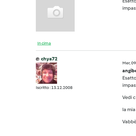
Esatto
impast
In cima
chya72
Mer, 0
angib
Esatto
impast
Iscritto : 13.12.2008
Vedi 
la mia
Vabbè 