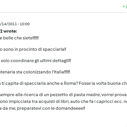
9/14/2011 - 10:00
2 wrote:
belle che siete!!!!!!!
o sono in procinto di spacciarla!!
solo coordinare gli ultimi dettagli!!!
enaria sta colonizzando l'Italia!!!!!!!
 ti capita di spacciarla anche a Roma? Fosse la volta buona ch
empre alla ricerca di un pezzetto di pasta madre, vorrei prova
sono impicciata tra acquisti di libri, auto che fa i capricci e
la da me, preparatevi con le domandeeee!!