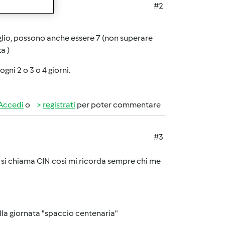
#2
siglio, possono anche essere 7 (non superare
za
)
gni 2 o 3 o 4 giorni.
Accedi
o
registrati
per poter commentare
#3
. si chiama CIN così mi ricorda sempre chi me
ella giornata "spaccio centenaria"